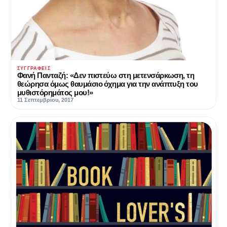
ΣΥΓΓΡΑΦΕΊΣ
Φανή Πανταζή: «Δεν πιστεύω στη μετενσάρκωση, τη
θεώρησα όμως θαυμάσιο όχημα για την ανάπτυξη του
μυθιστόρημάτος μου!»
11 Σεπτεμβρίου, 2017