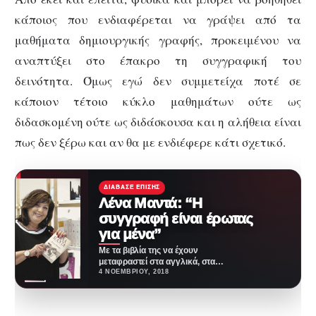
κάποιος που ενδιαφέρεται να γράψει από τα
μαθήματα δημιουργικής γραφής, προκειμένου να
αναπτύξει στο έπακρο τη συγγραφική του
δεινότητα. Όμως εγώ δεν συμμετείχα ποτέ σε
κάποιον τέτοιο κύκλο μαθημάτων ούτε ως
διδασκομένη ούτε ως διδάσκουσα και η αλήθεια είναι
πως δεν ξέρω και αν θα με ενδιέφερε κάτι σχετικό.
ΔΙΆΒΑΣΕ ΕΠΊΣΗΣ
Λένα Μαντά: “Η
συγγραφή είναι έρωτας
για μένα”
Με τα βιβλία της να έχουν
μεταφραστεί στα αγγλικά, στα
ιταλικά, στα ισπανικά, στα
4 ΝΟΕΜΒΡΊΟΥ, 2018
τουρκικά, στα…