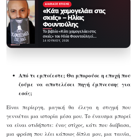
ΔΙΆΒΑΣΕ ΕΠΊΣΗΣ
«Κάτι χαμογελάει στις
σκιές» – Ηλίας
Φουντούλης
Το βιβλίο «Κάτι χαμογελάει στις
σκιές» του Ηλία Φουντούλη είναι
μια συλλογή από παράξενες,
14 ΙΟΥΝΊΟΥ, 2026
σκοτεινές και…
Από τι εμπνέεστε; Θα μπορούσε η εποχή που
ζούμε να αποτελέσει πηγή έμπνευσης για
εσάς;
Είναι περίεργη, μαγική θα έλεγα η στιγμή που
γεννιέται μια ιστορία μέσα μου. Το έναυσμα μπορεί
να είναι οτιδήποτε: ένας στίχος, κάτι που διάβασα,
μια φράση που λέει κάποιος δίπλα μου, μια ταινία,