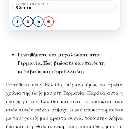
Κλαίρη Θεοδώρου: “Η ζωή
όλων
ΧΡΌΝΟΣ ΑΝΆΓΝΩΣΗΣ
8 λεπτά
όλων θα μπορούσε να ήταν
θα
καλύτερη, αν
μπορούσε
f
𝕏
in
✉
συνειδητοποιούσαμε πόσο
να
σημαντική είναι η αγάπη.”
ήταν
καλύτερη,
αν
Γεννηθήκατε και μεγαλώσατε στην
συνειδητοποιούσαμε
Γερμανία. Πως βιώσατε σαν παιδί τη
πόσο
μετάβαση σας στην Ελλάδα;
σημαντική
είναι
Γεννήθηκα στην Ελλάδα, πέρασα όμως τα πρώτα
η
χρόνια της ζωής μου στη Γερμανία. Παρόλα αυτά η
αγάπη.”
επαφή με την Ελλάδα και κατά τη διάρκεια των
ετών αυτών πάντα υπήρχε, αφού επισκεπτόμασταν
με τους γονείς μου αρκετά συχνά, τόσο στην Αθήνα
όσο και στη Θεσσαλονίκη, τους παππούδες μου. Γι’