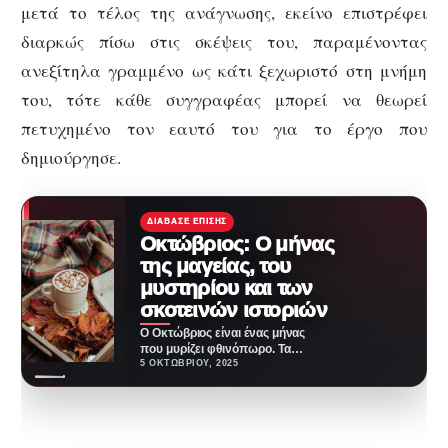
μετά το τέλος της ανάγνωσης, εκείνο επιστρέφει
διαρκώς πίσω στις σκέψεις του, παραμένοντας
ανεξίτηλα γραμμένο ως κάτι ξεχωριστό στη μνήμη
του, τότε κάθε συγγραφέας μπορεί να θεωρεί
πετυχημένο τον εαυτό του για το έργο που
δημιούργησε.
ΔΙΆΒΑΣΕ ΕΠΊΣΗΣ
Οκτώβριος: Ο μήνας
της μαγείας, του
μυστηρίου και των
σκοτεινών ιστοριών
Ο Οκτώβριος είναι ένας μήνας
που μυρίζει φθινόπωρο. Τα
φύλλα βάφονται χρυσοκόκκινα,
5 ΟΚΤΩΒΡΊΟΥ, 2025
ο αέρας γίνεται πιο…