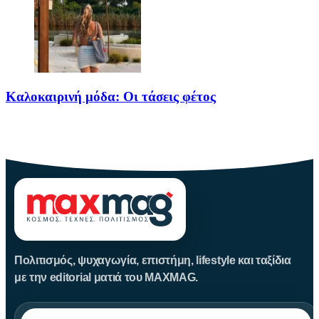
Καλοκαιρινή μόδα: Οι τάσεις φέτος
Καλοκαίρι αγαπημένο. Παραλίες, ξεκούραση και… ζέστη! Καμία
θερμοκρασία δε θα
Πολιτισμός, ψυχαγωγία, επιστήμη, lifestyle και ταξίδια
με την editorial ματιά του MAXMAG.
Αναζήτηση