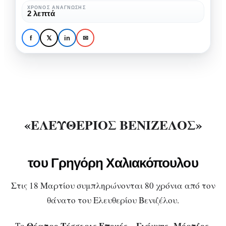
Χαλιακόπουλου,
«Ελευθέριος Βενιζέλος» του
ΧΡΌΝΟΣ ΑΝΆΓΝΩΣΗΣ
2 λεπτά
στο
Γρηγόρη Χαλιακόπουλου,
Θέατρο
στο Θέατρο Τέσσερις
f
𝕏
in
✉
Τέσσερις
Εποχές – Γιάννης Μόρτζος
Εποχές
–
Γιάννης
Μόρτζος
«ΕΛΕΥΘΕΡΙΟΣ ΒΕΝΙΖΕΛΟΣ»
του Γρηγόρη Χαλιακόπουλου
Στις 18 Μαρτίου συμπληρώνονται 80 χρόνια από τον
θάνατο του Ελευθερίου Βενιζέλου.
Θέατρο Τέσσερις Εποχές – Γιάννης Μόρτζος,
Το