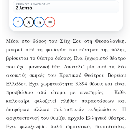
Σεπτέμβριο
ΧΡΌΝΟΣ ΑΝΆΓΝΩΣΗΣ
2 λεπτά
ΘΈΑΤΡΟ
ΚΡΑΤΙΚΌ ΘΈΑΤΡΟ ΒΟΡΕΊΟΥ ΕΛΛΆΔΟΣ
Το φεστιβάλ δάσους τον
f
𝕏
in
✉
Σεπτέμβριο
Μέσα στο δάσος του Σέιχ Σου στη Θεσσαλονίκη,
μακριά από τη φασαρία του κέντρου της πόλης,
βρίσκεται το θέατρο δάσους. Ένα ξεχωριστό θέατρο
που έχει μοναδική θέα. Αποτελεί μία από τις δύο
ανοικτές σκηνές του Κρατικού Θεάτρου Βορείου
Ελλάδος. Έχει χωρητικότητα 3.894 θέσεις και είναι
προσβάσιμο από άτομα με αναπηρίες. Κάθε
καλοκαίρι φιλοξενεί πλήθος παραστάσεων και
διαφόρων άλλων πολιτιστικών εκδηλώσεων. Η
αρχιτεκτονική του θυμίζει αρχαίο Ελληνικό θέατρο.
Έχει φιλοξενήσει πολύ σημαντικές παραστάσεις.