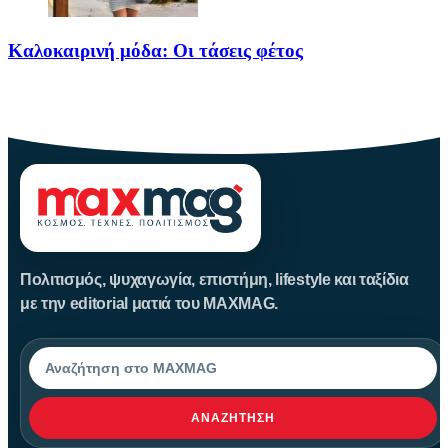
Καλοκαιρινή μόδα: Οι τάσεις φέτος
Καλοκαίρι αγαπημένο. Παραλίες, ξεκούραση και… ζέστη! Καμία
θερμοκρασία δε θα
Πολιτισμός, ψυχαγωγία, επιστήμη, lifestyle και ταξίδια
με την editorial ματιά του MAXMAG.
Αναζήτηση
ΑΝΑΖΉΤΗΣΗ