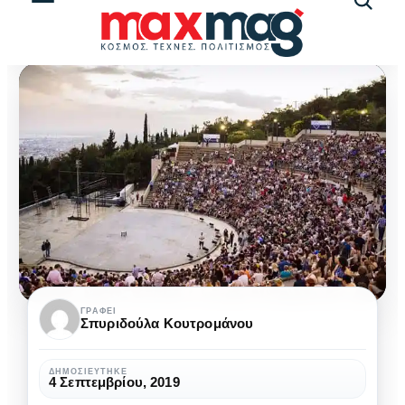
Αναζήτ
άρθρω
Το
ΓΡΆΦΕΙ
Σπυριδούλα Κουτρομάνου
φεστιβάλ
δάσους
ΔΗΜΟΣΙΕΎΤΗΚΕ
4 Σεπτεμβρίου, 2019
τον