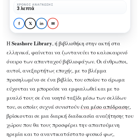
βιβλιοθήκη
ΧΡΌΝΟΣ ΑΝΆΓΝΩΣΗΣ
ΒΙΒΛΊΟ
3 λεπτά
στην
Seashore Library, μια
ακτή
μοναχική βιβλιοθήκη
f
𝕏
in
✉
στην ακτή
Seashore Library
Η
, ή βιβλιοθήκη στην ακτή στα
ελληνικά, φαίνεται να ζωντανεύει το καλοκαιρινό
όνειρο των απανταχού βιβλιοφάγων. Οι άνθρωποι,
αυτοί, ανεξαρτήτως εποχής, με το βλέμμα
προσηλωμένο σε ένα βιβλίο, του οποίου το άρωμα
εύχονται να μπορούσε να εμφιαλωθεί και με το
μυαλό τους σε ένα νοητό ταξίδι μέσω των σελίδων
του, οι οποίες συχνά συνιστούν
ένα μέσο απόδρασης
,
βρίσκονται σε μια διαρκή διαδικασία αναζήτησης του
χώρου που θα τους προσφέρει την απαιτούμενη
ηρεμία και το αναντικατάστατο φυσικό φως,