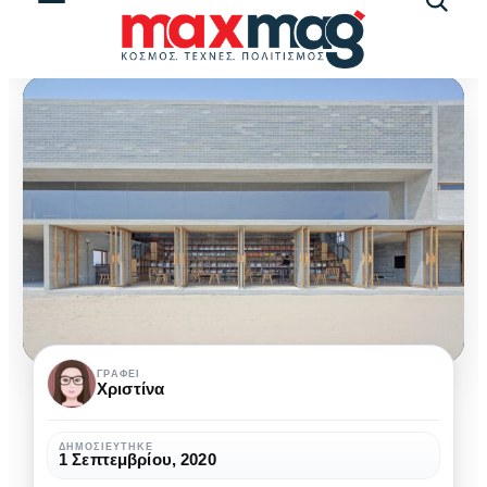
Αναζήτ
άρθρω
Seashore
ΓΡΆΦΕΙ
Χριστίνα
Library,
μια
ΔΗΜΟΣΙΕΎΤΗΚΕ
1 Σεπτεμβρίου, 2020
μοναχική