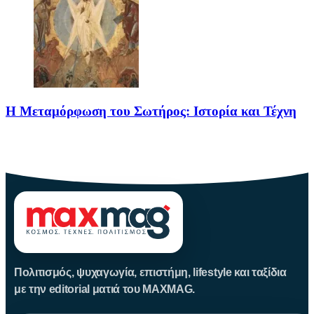
Η Μεταμόρφωση του Σωτήρος: Ιστορία και Τέχνη
Η Μεταμόρφωση του Σωτήρος: Ιστορία και Έθιμα Στις 6
Αυγούστου
Πολιτισμός, ψυχαγωγία, επιστήμη, lifestyle και ταξίδια
με την editorial ματιά του MAXMAG.