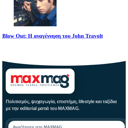
Blow Out: Η αναγέννηση του John Travolt
Το Blow Out θεωρείται από τα κορυφαία νέο-νουαρ πολιτικά
θρίλερ
Πολιτισμός, ψυχαγωγία, επιστήμη, lifestyle και ταξίδια
με την editorial ματιά του MAXMAG.
Αναζήτηση