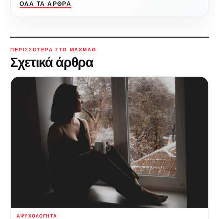
ΌΛΑ ΤΑ ΆΡΘΡΑ
ΠΕΡΙΣΣΌΤΕΡΑ ΣΤΟ MAXMAG
Σχετικά άρθρα
ΑΨΥΧΟΛΌΓΗΤΑ