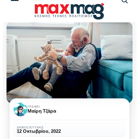
Αναζήτ
άρθρω
Τρίτη
ΓΡΆΦΕΙ
Μαίρη Τζάρα
ηλικία:
Γράμμα
ΔΗΜΟΣΙΕΎΤΗΚΕ
12 Οκτωβρίου, 2022
στον