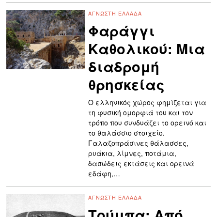
ΆΓΝΩΣΤΗ ΕΛΛΆΔΑ
Φαράγγι
Καθολικού: Μια
διαδρομή
θρησκείας
Ο ελληνικός χώρος φημίζεται για
τη φυσική ομορφιά του και τον
τρόπο που συνδυάζει το ορεινό και
το θαλάσσιο στοιχείο.
Γαλαζοπράσινες θάλασσες,
ρυάκια, λίμνες, ποτάμια,
δασώδεις εκτάσεις και ορεινά
εδάφη,…
ΆΓΝΩΣΤΗ ΕΛΛΆΔΑ
Τούμπα: Aπό