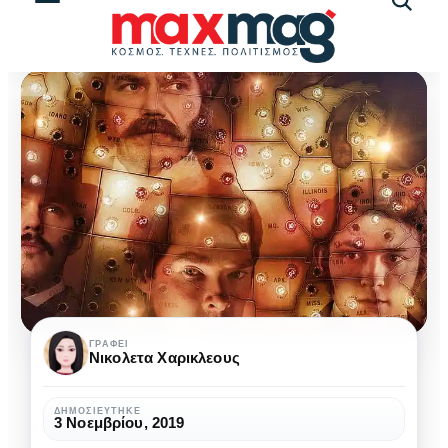
Αναζήτ
άρθρω
Η
ΓΡΆΦΕΙ
Νικολετα Χαρικλεους
μάχη
της
ΔΗΜΟΣΙΕΎΤΗΚΕ
3 Νοεμβρίου, 2019
επικράτησης/