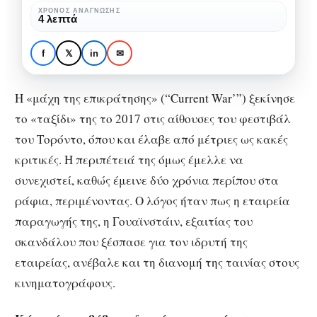
Director’s
ΧΡΌΝΟΣ ΑΝΆΓΝΩΣΗΣ
BOX OFFICE
ΚΙΝΗΜΑΤΟΓΡΆΦΟΣ
ΚΡΙΤΙΚΈΣ
4 λεπτά
cut
Η μάχη της
επικράτησης/ Director’s
f
𝕏
in
✉
cut
Η «μάχη της επικράτησης» (“Current War’”) ξεκίνησε
το «ταξίδι» της το 2017 στις αίθουσες του φεστιβάλ
του Τορόντο, όπου και έλαβε από μέτριες ως κακές
κριτικές. Η περιπέτειά της όμως έμελλε να
συνεχιστεί, καθώς έμεινε δύο χρόνια περίπου στα
ράφια, περιμένοντας. Ο λόγος ήταν πως η εταιρεία
παραγωγής της, η Γουαϊνστάιν, εξαιτίας του
σκανδάλου που ξέσπασε για τον ιδρυτή της
εταιρείας, ανέβαλε και τη διανομή της ταινίας στους
κινηματογράφους.