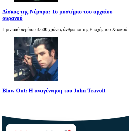
Δίσκος της Νέμπρα: Το μυστήριο του αρχαίου
ουρανού
Πριν από περίπου 3.600 χρόνια, άνθρωποι της Εποχής του Χαλκού
Blow Out: Η αναγέννηση του John Travolt
Το Blow Out θεωρείται από τα κορυφαία νέο-νουαρ πολιτικά
θρίλερ