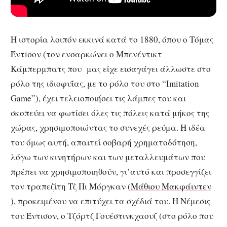
Η ιστορία λοιπόν εκκινά κατά το 1880, όπου ο Τόμας
Έντiσον (τον ενσαρκώνει ο Μπενέντικτ
Κάμπερμπατς που μας είχε εισαγάγει άλλωστε στο
ρόλο της ιδιοφυΐας, με το ρόλο του στο “Imitation
Game”), έχει τελειοποιήσει τις λάμπες του και
σκοπεύει να φωτίσει όλες τις πόλεις κατά μήκος της
χώρας, χρησιμοποιώντας το συνεχές ρεύμα. Η ιδέα
του όμως αυτή, απαιτεί σοβαρή χρηματοδότηση,
λόγω των κινητήρων και των μεταλλευμάτων που
πρέπει να χρησιμοποιηθούν, γι’αυτό και προσεγγίζει
τον τραπεζίτη Τζ Πι Μόργκαν (
Μάθιου Μακφάιντεν
), προκειμένου να επιτύχει τα σχέδιά του. Η Νέμεσις
του Έντισον, ο Τζόρτζ Γουέστινκχαουζ (στο ρόλο που