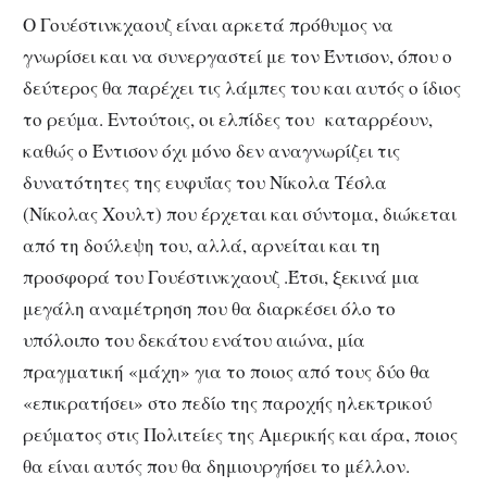
Ο Γουέστινκχαουζ είναι αρκετά πρόθυμος να
γνωρίσει και να συνεργαστεί με τον Έντισον, όπου ο
δεύτερος θα παρέχει τις λάμπες του και αυτός ο ίδιος
το ρεύμα. Εντούτοις, οι ελπίδες του καταρρέουν,
καθώς ο Έντισον όχι μόνο δεν αναγνωρίζει τις
δυνατότητες της ευφυΐας του Νίκολα Τέσλα
(Νίκολας Χουλτ) που έρχεται και σύντομα, διώκεται
από τη δούλεψη του, αλλά, αρνείται και τη
προσφορά του Γουέστινκχαουζ .Έτσι, ξεκινά μια
μεγάλη αναμέτρηση που θα διαρκέσει όλο το
υπόλοιπο του δεκάτου ενάτου αιώνα, μία
πραγματική «μάχη» για το ποιος από τους δύο θα
«επικρατήσει» στο πεδίο της παροχής ηλεκτρικού
ρεύματος στις Πολιτείες της Αμερικής και άρα, ποιος
θα είναι αυτός που θα δημιουργήσει το μέλλον.