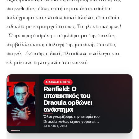
σκηνοθεσίας, όπως αυτή εκμαιεύεται από τα
πολύχρωμα και εντυπωσιακά πλάνα, στα οποία
ειδικότερα κυριαρχεί το φως. Το ηλεκτρικό φως!
Στην «φορτισμένη » ατμόσφαιρα της ταινίας
συμβάλλει και η επιλογή της μουσικής που στις
σκηνές έντασης ειδικά, πλαισίωνε ανάλογα και
κλιμάκωνε την αγωνία του κοινού.
ΔΙΆΒΑΣΕ ΕΠΊΣΗΣ
Renfield: Ο
υποτακτικός του
Dracula ορθώνει
ανάστημα
Όλοι γνωρίζουμε την ιστορία του
Dracula καθώς έχουν γυριστεί
άπειρες ταινίες γ’ αυτήν. Πόσα
13 ΜΑΪ́ΟΥ, 2023
όμως ξέρουμε…