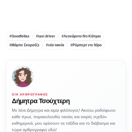
#Goodfellas
#taxi driver
#Λεονάρντο Ντι Κάπριο
#Μάρτιν Σκορσέζε
#νέα ταινία
#Ρόμπερτ ντε Νίρο
Ο/Η ΑΡΘΡΟΓΡΆΦΟΣ
Δήμητρα Τσούχτερη
Με λένε Δήμητρα και είμαι φιλόλογος! Ακούω ραδιόφωνο
κάθε πρωί, παρακολουθώ ταινίες και σειρές σχεδόν
καθημερινά, μου αρέσουν τα ταξίδια και το διάβασμα και
τώρα αρθρογραφώ εδώ!