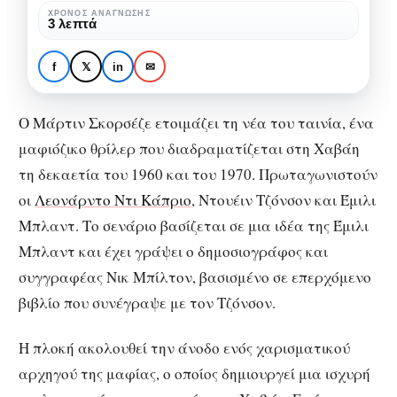
νέα
ΧΡΌΝΟΣ ΑΝΆΓΝΩΣΗΣ
3 λεπτά
ταινία!
ΚΙΝΗΜΑΤΟΓΡΑΦΙΚΆ ΝΈΑ
ΚΙΝΗΜΑΤΟΓΡΆΦΟΣ
Ο Μάρτιν Σκορσέζε
f
𝕏
in
✉
ετοιμάζει νέα ταινία!
Ο Μάρτιν Σκορσέζε ετοιμάζει τη νέα του ταινία, ένα
μαφιόζικο θρίλερ που διαδραματίζεται στη Χαβάη
τη δεκαετία του 1960 και του 1970. Πρωταγωνιστούν
οι
Λεονάρντο Ντι Κάπριο
, Ντουέιν Τζόνσον και Έμιλι
Μπλαντ. Το σενάριο βασίζεται σε μια ιδέα της Έμιλι
Μπλαντ και έχει γράψει ο δημοσιογράφος και
συγγραφέας Νικ Μπίλτον, βασισμένο σε επερχόμενο
βιβλίο που συνέγραψε με τον Τζόνσον.
Η πλοκή ακολουθεί την άνοδο ενός χαρισματικού
αρχηγού της μαφίας, ο οποίος δημιουργεί μια ισχυρή