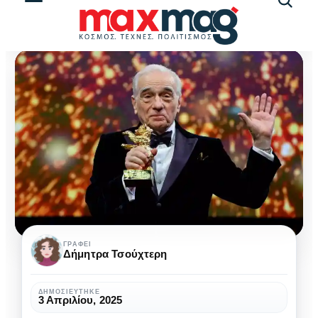
Αναζήτ
άρθρω
Ο
ΓΡΆΦΕΙ
Δήμητρα Τσούχτερη
Μάρτιν
Σκορσέζε
ΔΗΜΟΣΙΕΎΤΗΚΕ
3 Απριλίου, 2025
ετοιμάζει