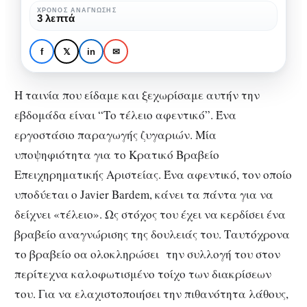
και
ΧΡΌΝΟΣ ΑΝΆΓΝΩΣΗΣ
ΚΙΝΗΜΑΤΟΓΡΆΦΟΣ
ΚΡΙΤΙΚΈΣ
ΠΡΟΤΆΣΕΙΣ ΤΑΙΝΙΏΝ
3 λεπτά
τον
Το Tέλειο Aφεντικό:
ενσαρκώνει
Υπάρχει και τον
f
𝕏
in
✉
ο
ενσαρκώνει ο Javier
Javier
Bardem
Η ταινία που είδαμε και ξεχωρίσαμε αυτήν την
Bardem
εβδομάδα είναι “Το τέλειο αφεντικό”. Ένα
εργοστάσιο παραγωγής ζυγαριών. Μία
υποψηφιότητα για το Κρατικό Βραβείο
Επειχηρηματικής Αριστείας. Ένα αφεντικό, τον οποίο
υποδύεται ο Javier Bardem, κάνει τα πάντα για να
δείχνει «τέλειο». Ως στόχος του έχει να κερδίσει ένα
βραβείο αναγνώρισης της δουλειάς του. Ταυτόχρονα
το βραβείο οα ολοκληρώσει την συλλογή του στον
περίτεχνα καλοφωτισμένο τοίχο των διακρίσεων
του. Για να ελαχιστοποιήσει την πιθανότητα λάθους,