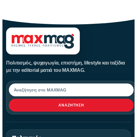
Καλοκαίρι αγαπημένο. Παραλίες, ξεκούραση και… ζέστη! Καμία
θερμοκρασία δε θα
Πολιτισμός, ψυχαγωγία, επιστήμη, lifestyle και ταξίδια
με την editorial ματιά του MAXMAG.
Αναζήτηση
ΑΝΑΖΉΤΗΣΗ