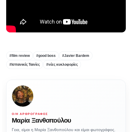
#film review
#good boss
#Javier Bardem
#Ισπανικές Ταινίες
#νέες κυκλοφορίες
Ο/Η ΑΡΘΡΟΓΡΆΦΟΣ
Μαρία Ξανθοπούλου
Γεια, είμαι η Μαρία Ξανθοπούλου και είμαι φωτογράφος.