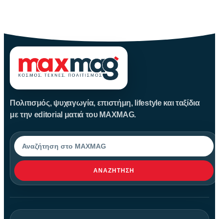
Πηγή: media.houseandgarden.co.ukΜακριά από τα πολύβουα
θέρετρα και τις κοσμοπολίτικες εικόνες
Πολιτισμός, ψυχαγωγία, επιστήμη, lifestyle και ταξίδια
με την editorial ματιά του MAXMAG.
Αναζήτηση
ΑΝΑΖΉΤΗΣΗ