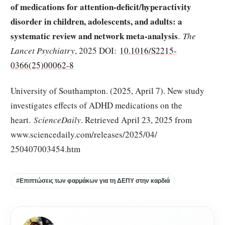
of medications for attention-deficit/hyperactivity
disorder in children, adolescents, and adults: a
systematic review and network meta-analysis
.
The
Lancet Psychiatry
, 2025 DOI:
10.1016/S2215-
0366(25)00062-8
University of Southampton. (2025, April 7). New study
investigates effects of ADHD medications on the
heart.
ScienceDaily
. Retrieved April 23, 2025 from
www.sciencedaily.com
/
releases
/
2025
/
04
/
250407003454.htm
#Επιπτώσεις των φαρμάκων για τη ΔΕΠΥ στην καρδιά