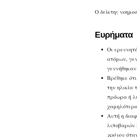
Ο δείκτης νοημο
Ευρήματα
Οι ερευνητέ
ατόμων, γεν
γεννήθηκαν 
Βρέθηκε ότι
την ηλικία 
πρόωρα ή λι
χαμηλότερ
Αυτή η δια
λιποβαρών 
χρόνου
όταν