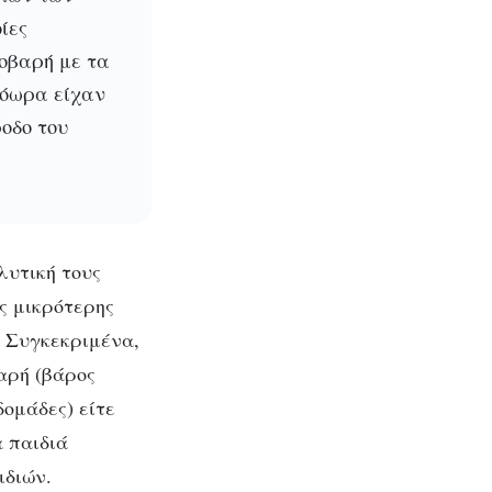
ίες
οβαρή με τα
ρόωρα είχαν
οδο του
υτική τους
ς μικρότερης
. Συγκεκριμένα,
αρή (βάρος
δομάδες) είτε
 παιδιά
ιδιών.