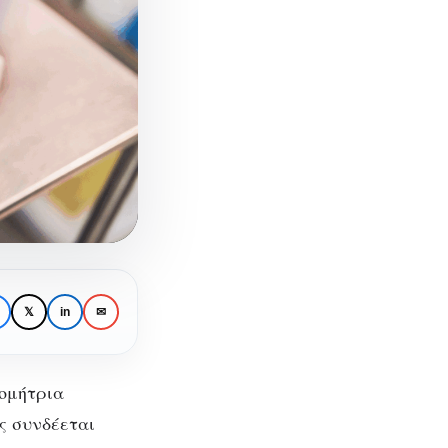
𝕏
in
✉
ομήτρια
ς
συνδέεται