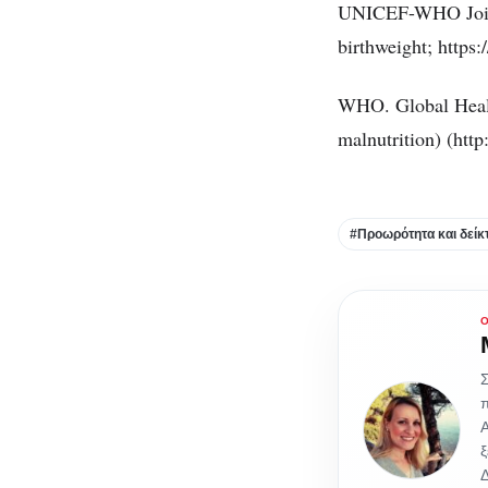
UNICEF-WHO Joint D
birthweight; https
WHO. Global Healt
malnutrition) (ht
#Προωρότητα και δείκ
π
Α
ξ
Δ