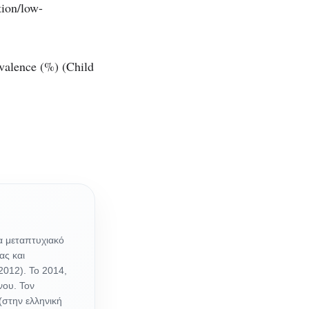
tion/low-
valence (%) (Child
α μεταπτυχιακό
ας και
2012). Το 2014,
νου. Τον
(στην ελληνική