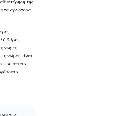
καθυστέρηση της
ήματα αργότερα
ερες
της
λό βάρος
ς χώρες.
νες χώρες είναι
ει σε σπίτια,
αφέρονται.
όλων των