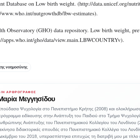
atabase on Low birth weight. (http://data.unicef.org/nutri
://www.who.int/nutgrowthdb/lbw-estimates).
h Observatory (GHO) data repository. Low birth weight, pre
tp://apps.who.int/gho/data/view.main.LBWCOUNTRYv).
της νοημοσύνης
Ο/Η ΑΡΘΡΟΓΡΆΦΟΣ
Μαρία Μεγγησίδου
Σπούδασα Ψυχολογία στο Πανεπιστήμιο Κρήτης (2008) και ολοκλήρωσ
ρόγραμμα ειδίκευσης στην Ανάπτυξη του Παιδιού στο Τμήμα Ψυχολογί
νθρώπινης Ανάπτυξης του Πανεπιστημιακού Κολλεγίου του Λονδίνου (
εκίνησα διδακτορικές σπουδές στο Πανεπιστημιακό Κολλέγιο του Λονδί
εκέμβριο του 2018, υπερασπίστηκα επιτυχώς τη διατριβή μου με τίτλο 