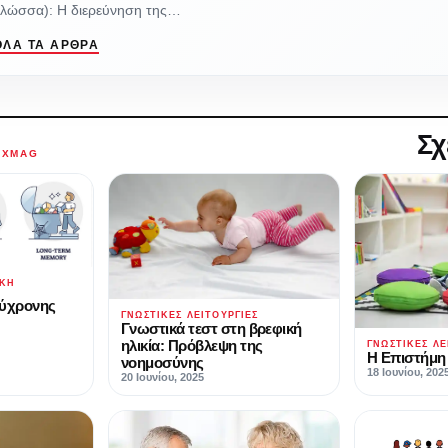
γλώσσα): Η διερεύνηση της…
ΌΛΑ ΤΑ ΆΡΘΡΑ
Σχ
AXMAG
ΙΚΉ
ύχρονης
ΓΝΩΣΤΙΚΈΣ ΛΕΙΤΟΥΡΓΊΕΣ
Γνωστικά τεστ στη βρεφική
ηλικία: Πρόβλεψη της
ΓΝΩΣΤΙΚΈΣ ΛΕ
Η Επιστήμη
νοημοσύνης
18 Ιουνίου, 202
20 Ιουνίου, 2025