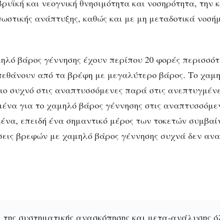
βρυϊκή και νεογνική θνησιμότητα και νοσηρότητα, την 
νωστικής ανάπτυξης, καθώς και με μη μεταδοτικά νοσ
ηλό βάρος γέννησης έχουν περίπου 20 φορές περισσότ
ΓΝΩΣΤΙΚΈΣ ΛΕΙΤΟΥΡΓΊΕΣ
οωρότητα και Δείκ
πεθάνουν από τα βρέφη με μεγαλύτερο βάρος.
Το χαμη
πιο συχνό στις αναπτυσσόμενες παρά στις ανεπτυγμένε
Νοημοσύνης
μένα για το χαμηλό βάρος γέννησης στις αναπτυσσόμε
ένα, επειδή ένα σημαντικό μέρος των τοκετών συμβαίν
σεις βρεφών με χαμηλό βάρος γέννησης συχνά δεν αν
 της συστηματικής ανασκόπησης και μετα-ανάλυσης 