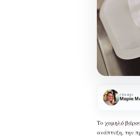
Προωρότητ
και
ΓΡΆΦΕΙ
Μαρία Μ
Δείκτης
Νοημοσύνη
Το
χαμηλό βάρος
ανάπτυξη, την π