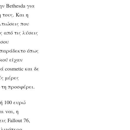
ν Bethesda για
 τους. Και η
λτιώσεις που
ς από τις λύσεις
 σου
Απαράδεκτο όπως
διού είχαν
 cosmetic και δε
ές μέρες
ε τη προσφέρει.
 ή 100 ευρώ
αι ναι, η
ς Fallout 76,
 λιγότερο