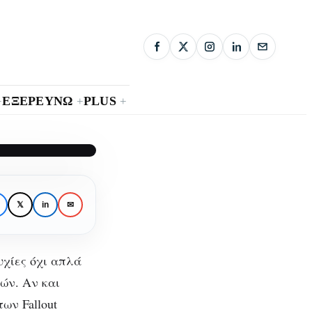
ΕΞΕΡΕΥΝΩ
PLUS
+
+
+
ι
𝕏
in
✉
ing
υχίες όχι απλά
ών. Αν και
ων Fallout