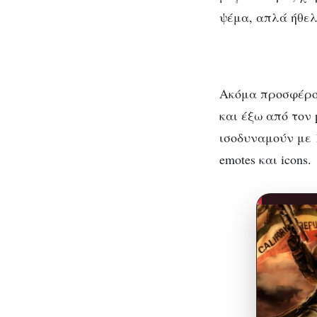
ψέμα, απλά ήθελα
Ακόμα προσφέρον
και έξω από τον p
ισοδυναμούν με 1
emotes και icons.