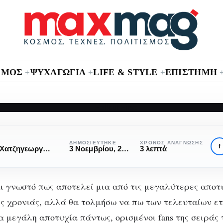
ΣΜΟΣ
ΨΥΧΑΓΩΓΙΑ
LIFE & STYLE
ΕΠΙΣΤΗΜΗ
+
+
+
GAMING
Το Fallout First είνα
ΔΗΜΟΣΙΕΎΤΗΚΕ
ΧΡΌΝΟΣ ΑΝΆΓΝΩΣΗΣ
f
Βασίλης Χατζηγεωργίου
3 Νοεμβρίου, 2019
3 λεπτά
οσβολή για το gam
ναι γνωστό πως αποτελεί μια από τις μεγαλύτερες αποτ
ς χρονιάς, αλλά θα τολμήσω να πω των τελευταίων ετ
 μεγάλη αποτυχία πάντως, ορισμένοι fans της σειράς τ