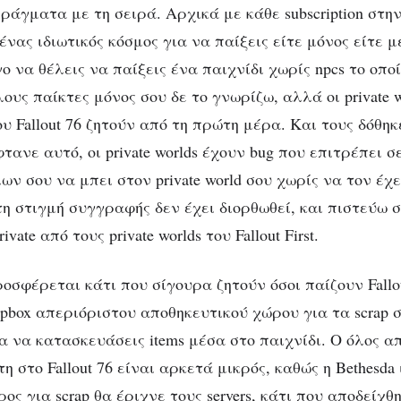
άγματα με τη σειρά. Αρχικά με κάθε subscription στην
ι ένας ιδιωτικός κόσμος για να παίξεις είτε μόνος είτε 
γο να θέλεις να παίξεις ένα παιχνίδι χωρίς npcs το οπο
υς παίκτες μόνος σου δε το γνωρίζω, αλλά οι private w
ου Fallout 76 ζητούν από τη πρώτη μέρα. Και τους δόθη
τανε αυτό, οι private worlds έχουν bug που επιτρέπει 
ων σου να μπει στον private world σου χωρίς να τον έχε
τη στιγμή συγγραφής δεν έχει διορθωθεί, και πιστεύω
vate από τους private worlds του Fallout First.
οσφέρεται κάτι που σίγουρα ζητούν όσοι παίζουν Fallo
pbox απεριόριστου αποθηκευτικού χώρου για τα scrap σ
α να κατασκευάσεις items μέσα στο παιχνίδι. Ο όλος α
η στο Fallout 76 είναι αρκετά μικρός, καθώς η Bethesd
ς για scrap θα έριχνε τους servers, κάτι που αποδείχθ