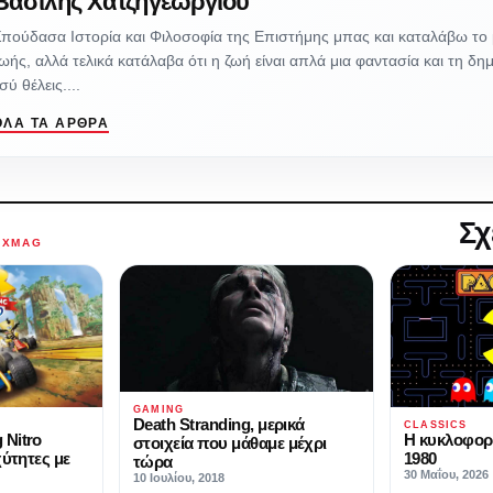
Βασίλης Χατζηγεωργίου
πούδασα Ιστορία και Φιλοσοφία της Επιστήμης μπας και καταλάβω το 
ωής, αλλά τελικά κατάλαβα ότι η ζωή είναι απλά μια φαντασία και τη δη
σύ θέλεις....
ΌΛΑ ΤΑ ΆΡΘΡΑ
Σχ
AXMAG
GAMING
Death Stranding, μερικά
CLASSICS
 Nitro
Η κυκλοφορ
στοιχεία που μάθαμε μέχρι
χύτητες με
1980
τώρα
30 Μαΐου, 2026
10 Ιουλίου, 2018