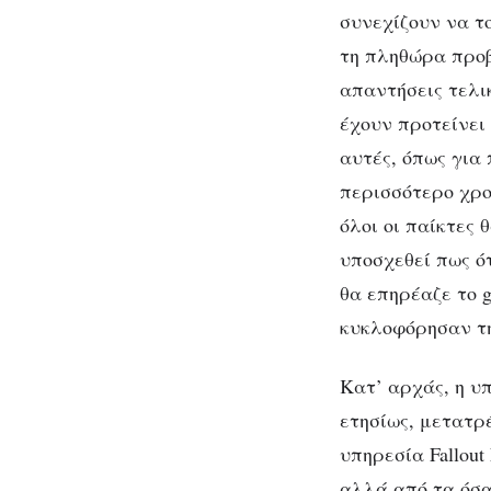
gaming
συνεχίζουν να τ
τη πληθώρα προβ
απαντήσεις τελι
έχουν προτείνει
αυτές, όπως για
περισσότερο χρο
όλοι οι παίκτες 
υποσχεθεί πως ότ
θα επηρέαζε το 
κυκλοφόρησαν την
Κατ’ αρχάς, η υπη
ετησίως, μετατρέπ
υπηρεσία Fallout 
αλλά από τα όσα