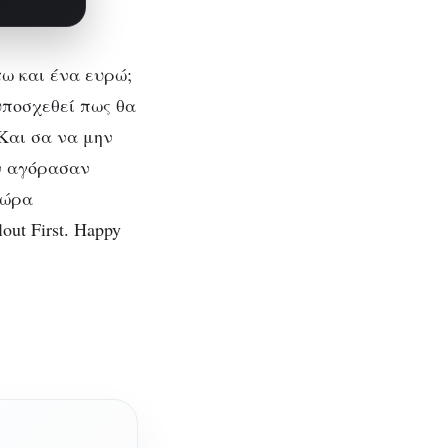
στω και ένα ευρώ;
 υποσχεθεί πως θα
 Και σα να μην
ην αγόρασαν
τώρα
ut First. Happy