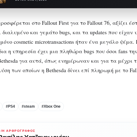
γκέιμερς για το…
οσφέρεται στο Fallout First για το Fallout 76, αξίζει έ
ι διαλυμένο και γεμάτο bugs, και τα updates που είχαν
μόνο cosmetic microtransactions ήταν ένα μεγάλο ψέμα.
δια η υπηρεσία έχει μια πληθώρα bugs που όσοι fans τ
ethesda για αυτά, όπως ενημέρωναν και για τα μέχρι 
ση των οποίων η Bethesda δίνει επί πληρωμή με το Fallo
#PS4
#steam
#Xbox One
Ο/Η ΑΡΘΡΟΓΡΆΦΟΣ