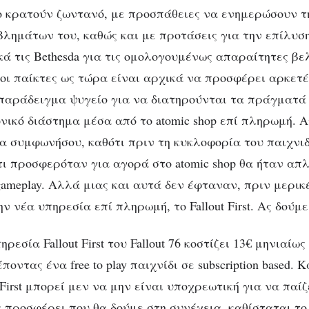
ο κρατούν ζωντανό, με προσπάθειες να ενημερώσουν τη
λημάτων του, καθώς και με προτάσεις για την επίλυση
κά τις Bethesda για τις ομολογουμένως απαραίτητες βε
 οι παίκτες ως τώρα είναι αρχικά να προσφέρει αρκετέ
 παράδειγμα ψυγείο για να διατηρούνται τα πράγματά
νικό διάστημα μέσα από το atomic shop επί πληρωμή. 
θα συμφωνήσου, καθότι πριν τη κυκλοφορία του παιχνι
ι προσφερόταν για αγορά στο atomic shop θα ήταν απλά
gameplay. Αλλά μιας και αυτά δεν έφταναν, πριν μερικ
 νέα υπηρεσία επί πληρωμή, το Fallout First. Ας δούμ
ρεσία Fallout First του Fallout 76 κοστίζει 13€ μηνιαίως
οντας ένα free to play παιχνίδι σε subscription based. Κ
First μπορεί μεν να μην είναι υποχρεωτική για να παίζει
 προσφέρει που θα δούμε στη συνέχεια, καθίσταται το