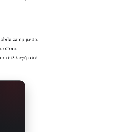
obile camp μέσα
τα οποία
 μια συλλογή από