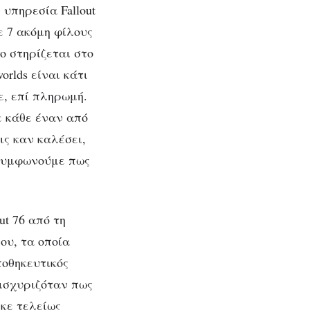
 υπηρεσία Fallout
με 7 ακόμη φίλους
ίο στηρίζεται στο
orlds είναι κάτι
κε, επί πληρωμή.
σε κάθε έναν από
ις καν καλέσει,
 συμφωνούμε πως
ut 76 από τη
ου, τα οποία
ποθηκευτικός
a ισχυριζόταν πως
ηκε τελείως