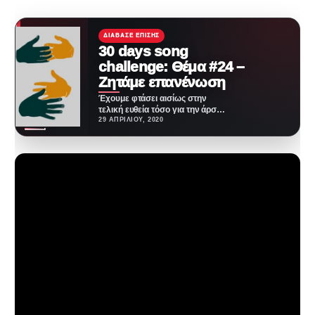
ΔΙΆΒΑΣΕ ΕΠΊΣΗΣ
30 days song
challenge: Θέμα #24 –
Ζητάμε επανένωση
Έχουμε φτάσει αισίως στην
τελική ευθεία τόσο για την άρση
της απαγόρευσης (που στάθηκε
29 ΑΠΡΙΛΊΟΥ, 2020
αφορμή γι'…