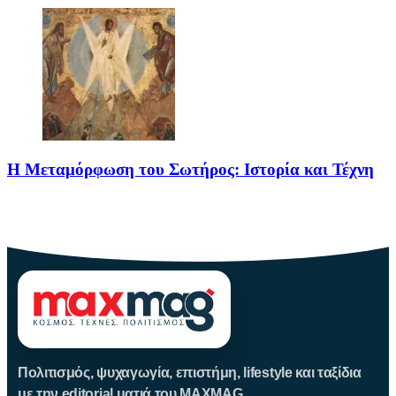
Η Μεταμόρφωση του Σωτήρος: Ιστορία και Τέχνη
Η Μεταμόρφωση του Σωτήρος: Ιστορία και Έθιμα Στις 6
Αυγούστου
Πολιτισμός, ψυχαγωγία, επιστήμη, lifestyle και ταξίδια
με την editorial ματιά του MAXMAG.