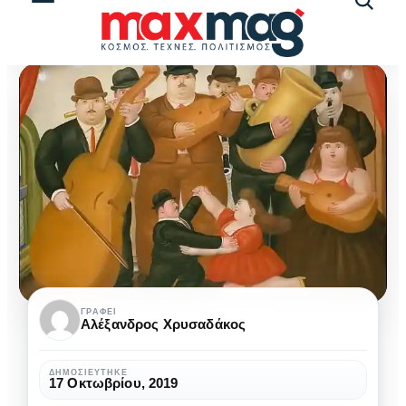
Αναζήτ
άρθρω
Ο
ΓΡΆΦΕΙ
Αλέξανδρος Χρυσαδάκος
μερακλής
ποιητής
ΔΗΜΟΣΙΕΎΤΗΚΕ
17 Οκτωβρίου, 2019
αξίζει