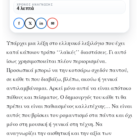
να
ΧΡΌΝΟΣ ΑΝΆΓΝΩΣΗΣ
4 λεπτά
μελοποιείται
TRACKLISTING
ΜΟΥΣΙΚΉ
Ο μερακλής ποιητής
f
𝕏
in
✉
αξίζει να μελοποιείται
Υπάρχει μια λέξη στο ελληνικό λεξιλόγιο που έχει
κατά κάποιον τρόπο ‘‘λαϊκές’’ διαστάσεις. Γι αυτό
ίσως χρησιμοποιείται πλέον περιορισμένα.
Προσωπικά μπορώ να την κοτσάρω σχεδόν παντού,
σε κάθε τι που διαβάζω, βλέπω, ακούω ή γενικά
αντιλαμβάνομαι. Αρκεί μόνο αυτά να είναι απότοκο
πάθους και πείσματος. Ο δημιουργός του κάθε τι θα
πρέπει να είναι παθιασμένος καλλιτέχνης… Να είναι
αυτός που βρίσκει τον ρομαντισμό στα πάντα και όχι
μόνο στη μουσική ή γενικά στη τέχνη. Να
αναγνωρίζει την αισθητική και την αξία των