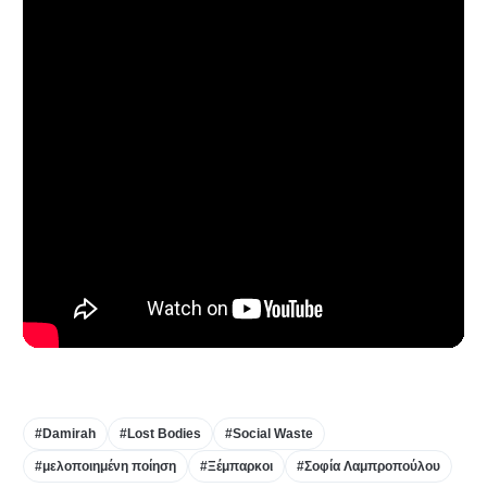
#Damirah
#Lost Bodies
#Social Waste
#μελοποιημένη ποίηση
#Ξέμπαρκοι
#Σοφία Λαμπροπούλου