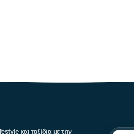
ρμοκρασία δε θα
estyle και ταξίδια με την