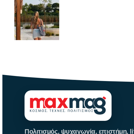
Καλοκαιρινή μόδα: Οι τάσεις φέτος
Καλοκαίρι αγαπημένο. Παραλίες, ξεκούραση και… ζέστη! Καμία θε
Πολιτισμός, ψυχαγωγία, επιστήμη, lif