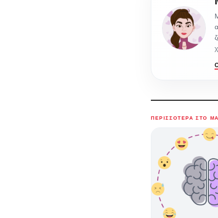
Μ
α
ζ
χ
ΠΕΡΙΣΣΌΤΕΡΑ ΣΤΟ M