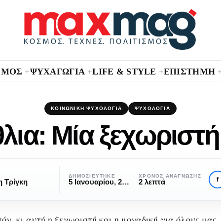
ΣΜΟΣ
ΨΥΧΑΓΩΓΙΑ
LIFE & STYLE
ΕΠΙΣΤΗΜΗ
+
+
+
ΚΟΙΝΩΝΙΚΉ ΨΥΧΟΛΟΓΊΑ
ΨΥΧΟΛΟΓΊΑ
θλια: Μία ξεχωριστή
ΔΗΜΟΣΙΕΎΤΗΚΕ
ΧΡΌΝΟΣ ΑΝΆΓΝΩΣΗΣ
f
 Τρίγκη
5 Ιανουαρίου, 2023
2 λεπτά
όν, κι αυτή η ξεχωριστή και η μοναδική για όλους μας,