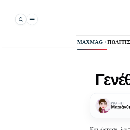
Αναζήτηση
άρθρων
+
MAXMAG
ΠΟΛΙΤΙ
Γενέ
ΓΡΆΦΕΙ
Μαριάνθη
Και έφτασε, λοιπ