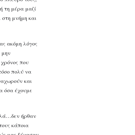
ή τη μέρα μαζί
 στη μνήμη και
ας ακόμη λόγος
α μην
 χρόνος που
τόσο πολύ να
ναχωρούν και
α όσα έχουμε
αλλά…δεν ήρθαν
 τους κάποια
ώς μας ξέχασαν.