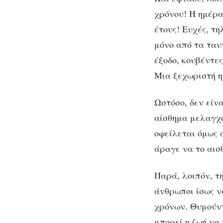
χρόνου! Η ημέρα
έτους! Ευχές, τ
μόνο από τα ταυ
έξοδο, κουβέντε
Μια ξεχωριστή η
Ωστόσο, δεν είνα
αίσθημα μελαγχο
οφείλεται όμως 
άραγε να το αισ
Παρά, λοιπόν, τ
άνθρωποι ίσως ν
χρόνων. Θυμούντ
μπορεί η ζωή να 