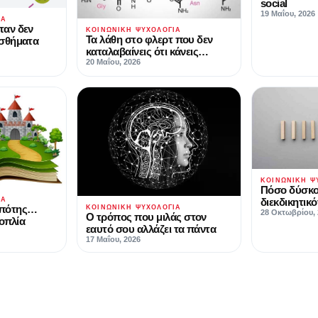
social
19 Μαΐου, 2026
ΊΑ
ταν δεν
ΚΟΙΝΩΝΙΚΉ ΨΥΧΟΛΟΓΊΑ
Τα λάθη στο φλερτ που δεν
ισθήματα
καταλαβαίνεις ότι κάνεις…
20 Μαΐου, 2026
ΚΟΙΝΩΝΙΚΉ Ψ
Πόσο δύσκολ
διεκδικητικ
ΊΑ
ππότης…
ΚΟΙΝΩΝΙΚΉ ΨΥΧΟΛΟΓΊΑ
28 Οκτωβρίου, 
Ο τρόπος που μιλάς στον
οπλία
εαυτό σου αλλάζει τα πάντα
17 Μαΐου, 2026