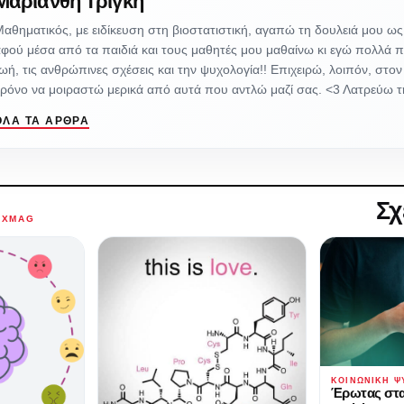
Μαριάνθη Τρίγκη
αθηματικός, με ειδίκευση στη βιοστατιστική, αγαπώ τη δουλειά μου ως
φού μέσα από τα παιδιά και τους μαθητές μου μαθαίνω κι εγώ πολλά π
ωή, τις ανθρώπινες σχέσεις και την ψυχολογία!! Επιχειρώ, λοιπόν, στο
ρόνο να μοιραστώ μερικά από αυτά που αντλώ μαζί σας. <3 Λατρεύω 
ΌΛΑ ΤΑ ΆΡΘΡΑ
Σχ
AXMAG
ΚΟΙΝΩΝΙΚΉ Ψ
Έρωτας στ