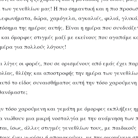
 των γενεθλίων μας! Η πιο σημαντική και η πιο προσω
ηλεφωνήματα, δώρα, χαμόγελα, αγκαλιές, φιλιά, γλυκά,
τόσημα της ημέρας αυτής. Είναι η ημέρα που συνδυάζε
ς και όμορφες στιγμές μαζί με εκείνους που αγαπάμε κ
μέρα για πολλούς λόγους!
ι λίγες οι φορές, που σε ορισμένους από εμάς έχει πα
λίας, θλίψης και αποστροφής την ημέρα των γενεθλίω
αυτό το είδος συναισθήματος αυτή την τόσο χαρούμενη 
θανόμαστε;
ην τόσο χαρούμενη και γεμάτη με όμορφες εκπλήξεις η
α νιώθουν μια μικρή νοσταλγία με την ανάμνηση των 
αι, ίσως, άλλες στιγμές γενεθλίων τους, με παιδικούς
τους έχει χωρίσει ή απομακρύνει, με την οικογένεια σ