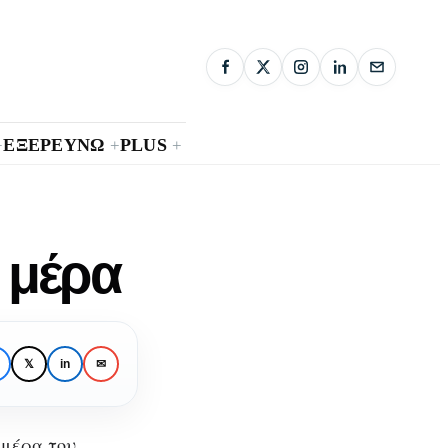
ΕΞΕΡΕΥΝΩ
PLUS
+
+
+
 μέρα
𝕏
in
✉
 μέρα του