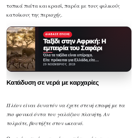
τοπικά πιάτα και κρασί, παρέα με τους φιλικούς
κατοίκους της περιοχής.
ΔΙΆΒΑΣΕ ΕΠΊΣΗΣ
Ταξίδι στην Αφρική: Η
εμπειρία του Σαφάρι
Όλα τα ταξίδια είναι υπέροχα.
Είτε πρόκειται για Ελλάδα, είτε
για εξωτερικό. Όταν όμως
29 ΝΟΕΜΒΡΊΟΥ, 2019
κάποιος αποφασίσει…
Κατάδυση σε νερά με καρχαρίες
Πλέον είναι δυνατόν να έχετε στενή επαφή με τα
πιο φονικά όντα του γαλάζιου πλανήτη. Αν
τολμάτε, βουτήξτε στον ωκεανό.