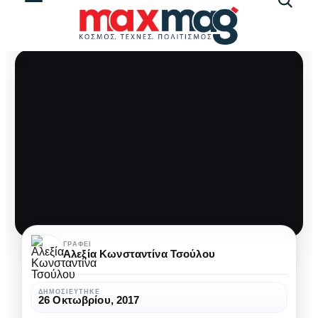
Αναζήτ
άρθρω
Ένα
ΓΡΆΦΕΙ
Αλεξία Κωνσταντίνα Τσούλου
ταξίδι
στην
ΔΗΜΟΣΙΕΎΤΗΚΕ
26 Οκτωβρίου, 2017
άγρια