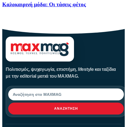
Καλοκαιρινή μόδα: Οι τάσεις φέτος
Καλοκαίρι αγαπημένο. Παραλίες, ξεκούραση και… ζέστη! Καμία
θερμοκρασία δε θα
Πολιτισμός, ψυχαγωγία, επιστήμη, lifestyle και ταξίδια
με την editorial ματιά του MAXMAG.
Αναζήτηση
ΑΝΑΖΉΤΗΣΗ