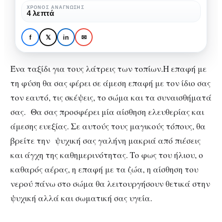
φύση
ΧΡΌΝΟΣ ΑΝΆΓΝΩΣΗΣ
4 λεπτά
ΤΑΞΊΔΙΑ
Ένα ταξίδι στην άγρια
f
𝕏
in
✉
φύση
Ένα ταξίδι για τους λάτρεις των τοπίων.Η επαφή με
τη φύση θα σας φέρει σε άμεση επαφή με τον ίδιο σας
τον εαυτό, τις σκέψεις, το σώμα και τα συναισθήματά
σας. Θα σας προσφέρει μία αίσθηση ελευθερίας και
άμεσης ευεξίας. Σε αυτούς τους μαγικούς τόπους, θα
βρείτε την ψυχική σας γαλήνη μακριά από πιέσεις
και άγχη της καθημερινότητας. Το φως του ήλιου, ο
καθαρός αέρας, η επαφή με τα ζώα, η αίσθηση του
νερού πάνω στο σώμα θα λειτουργήσουν θετικά στην
ψυχική αλλά και σωματική σας υγεία.