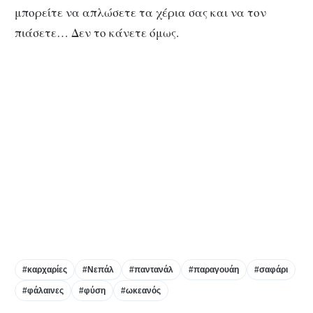
μπορείτε να απλώσετε τα χέρια σας και να τον
πιάσετε… Δεν το κάνετε όμως.
#καρχαρίες
#Νεπάλ
#παντανάλ
#παραγουάη
#σαφάρι
#φάλαινες
#φύση
#ωκεανός