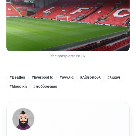
lfccityexplorer.co.uk
#Beatles
#liverpool fc
#αγγλια
#Λίβερπουλ
#λιμάνι
#Μουσική
#ποδόσφαιρο