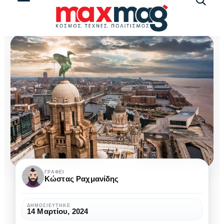
Αναζήτ
άρθρω
Λίβερπουλ
ΓΡΆΦΕΙ
Κώστας Ραχμανίδης
:
Ταξίδι
ΔΗΜΟΣΙΕΎΤΗΚΕ
14 Μαρτίου, 2024
στην