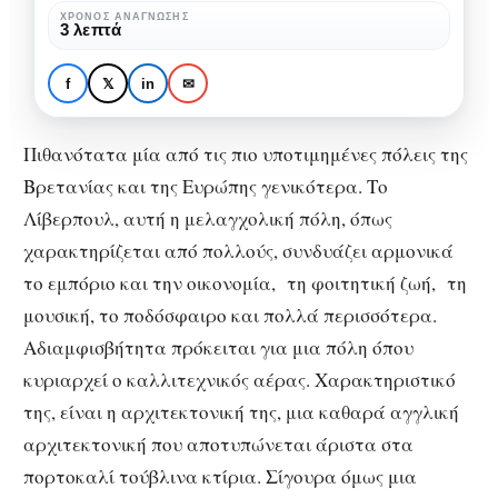
πόλη
ΧΡΌΝΟΣ ΑΝΆΓΝΩΣΗΣ
ΕΞΩΤΕΡΙΚΌ
ΕΥΡΏΠΗ
ΤΑΞΊΔΙΑ
3 λεπτά
της
Λίβερπουλ : Ταξίδι στην
μουσικής
πόλη της μουσικής και
f
𝕏
in
✉
και
του ποδοσφαίρου
του
Πιθανότατα μία από τις πιο υποτιμημένες πόλεις της
ποδοσφαίρου
Βρετανίας και της Ευρώπης γενικότερα. Το
Λίβερπουλ, αυτή η μελαγχολική πόλη, όπως
χαρακτηρίζεται από πολλούς, συνδυάζει αρμονικά
το εμπόριο και την οικονομία, τη φοιτητική ζωή, τη
μουσική, το ποδόσφαιρο και πολλά περισσότερα.
Αδιαμφισβήτητα πρόκειται για μια πόλη όπου
κυριαρχεί ο καλλιτεχνικός αέρας. Χαρακτηριστικό
της, είναι η αρχιτεκτονική της, μια καθαρά αγγλική
αρχιτεκτονική που αποτυπώνεται άριστα στα
πορτοκαλί τούβλινα κτίρια. Σίγουρα όμως μια