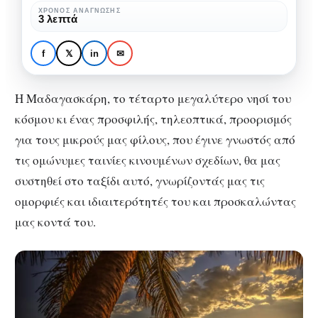
ήπειρο
ΧΡΌΝΟΣ ΑΝΆΓΝΩΣΗΣ
MAX ΤΑΞΊΔΙΑ
ΑΦΡΙΚΉ
ΕΞΩΤΕΡΙΚΌ
ΤΑΞΊΔΙΑ
3 λεπτά
Μαδαγασκάρη:
Ταξιδεύοντας στην
f
𝕏
in
✉
όγδοη ήπειρο
Η Μαδαγασκάρη, το τέταρτο μεγαλύτερο νησί του
κόσμου κι ένας προσφιλής, τηλεοπτικά, προορισμός
για τους μικρούς μας φίλους, που έγινε γνωστός από
τις ομώνυμες ταινίες κινουμένων σχεδίων, θα μας
συστηθεί στο ταξίδι αυτό, γνωρίζοντάς μας τις
ομορφιές και ιδιαιτερότητές του και προσκαλώντας
μας κοντά του.