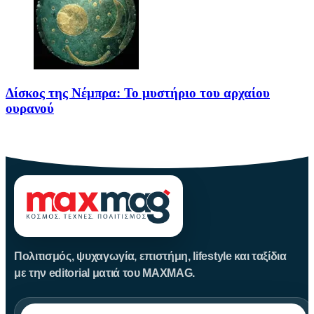
Δίσκος της Νέμπρα: Το μυστήριο του αρχαίου
ουρανού
Πριν από περίπου 3.600 χρόνια, άνθρωποι της Εποχής του Χαλκού
Πολιτισμός, ψυχαγωγία, επιστήμη, lifestyle και ταξίδια
με την editorial ματιά του MAXMAG.
Αναζήτηση