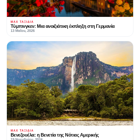
MAX ΤΑΞΊΔΙΑ
Tύμπινγκεν: Μια ανοιξιάτικη έκπληξη στη Γερμανία
13 Μαΐου, 2026
MAX ΤΑΞΊΔΙΑ
Βενεζουέλα: η Βενετία της Νότιας Αμερικής
19 Νοεμβρίου, 2024