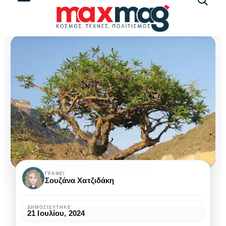
Αναζήτ
άρθρω
Μαδαγασκάρη:
ΓΡΆΦΕΙ
Σουζάνα Χατζιδάκη
Ταξιδεύοντας
στην
ΔΗΜΟΣΙΕΎΤΗΚΕ
21 Ιουλίου, 2024
όγδοη