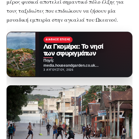
μέρος φυσικά αποτελεί σημαντικό πόλο έλξης για
τους ταξιδιώτες που επιδιώκουν να ζήσουν μία
μοναδική εμπειρία στην αγκαλιά του Ωκεανού.
ΔΙΆΒΑΣΕ ΕΠΊΣΗΣ
Λα Γκομέρα: Το νησί
των σφυριγμάτων
Πηγή:
media.houseandgarden.co.ukΜακριά
από τα πολύβουα θέρετρα και τις
3 ΑΥΓΟΎΣΤΟΥ, 2026
κοσμοπολίτικες εικόνες που
συχνά συνοδεύουν τα Κανάρια
Νησιά,…