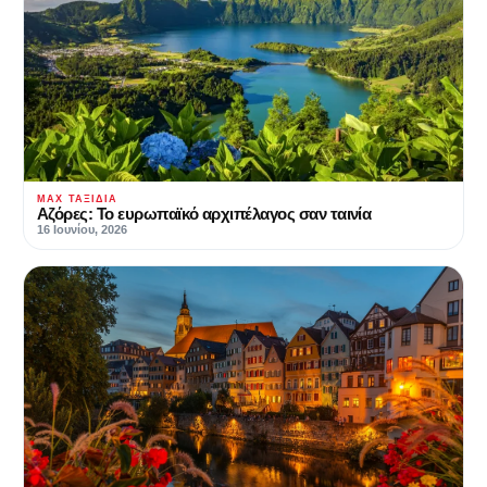
MAX ΤΑΞΊΔΙΑ
Αζόρες: Το ευρωπαϊκό αρχιπέλαγος σαν ταινία
16 Ιουνίου, 2026