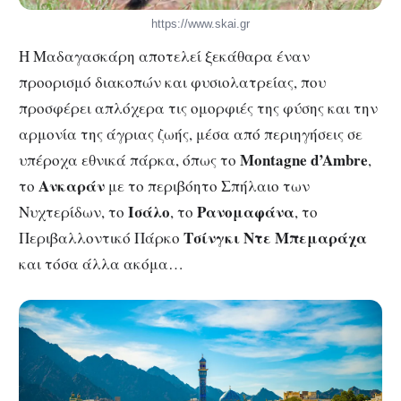
https://www.skai.gr
Η Μαδαγασκάρη αποτελεί ξεκάθαρα έναν
προορισμό διακοπών και φυσιολατρείας, που
προσφέρει απλόχερα τις ομορφιές της φύσης και την
αρμονία της άγριας ζωής, μέσα από περιηγήσεις σε
Montagne d’Ambre
υπέροχα εθνικά πάρκα, όπως το
,
Ανκαράν
το
με το περιβόητο Σπήλαιο των
Ισάλο
Ρανομαφάνα
Νυχτερίδων, το
, το
, το
Τσίνγκι Ντε Μπεμαράχα
Περιβαλλοντικό Πάρκο
και τόσα άλλα ακόμα…