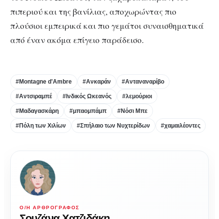
πιπεριού και της βανίλιας, αποχωρώντας πιο
πλούσιοι εμπειρικά και πιο γεμάτοι συναισθηματικά
από έναν ακόμα επίγειο παράδεισο.
#Montagne d'Ambre
#Ανκαράν
#Ανταναναρίβο
#Αντσιραμπέ
#Ινδικός Ωκεανός
#λεμούριοι
#Μαδαγασκάρη
#μπαομπάμπ
#Νόσι Μπε
#Πόλη των Χιλίων
#Σπήλαιο των Νυχτερίδων
#χαμαιλέοντες
Ο/Η ΑΡΘΡΟΓΡΆΦΟΣ
Σουζάνα Χατζιδάκη