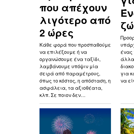
γι
που απέχουν
Έν
λιγότερο από
ζώ
2 ώρες
Προορ
υπάρχ
Κάθε φορά που προσπαθούμε
ένας 
να επιλέξουμε ή να
άλλα 
οργανώσουμε ένα ταξίδι,
διακο
λαμβάνουμε υπόψιν μία
για κ
σειρά από παραμέτρους,
να ε
όπως το κόστος, η απόσταση, η
ασφάλεια, τα αξιοθέατα,
κλπ. Σε ποιον δεν…