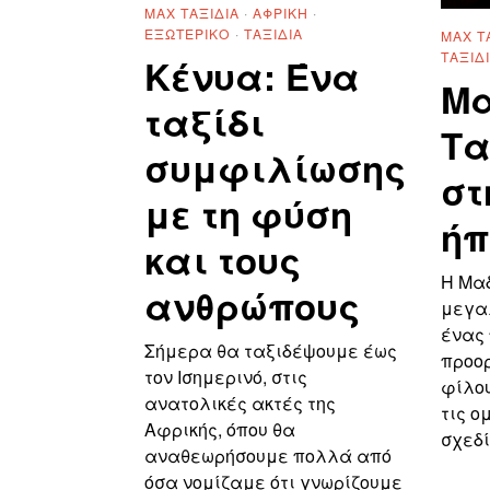
MAX ΤΑΞΊΔΙΑ
·
ΑΦΡΙΚΉ
·
ΕΞΩΤΕΡΙΚΌ
·
ΤΑΞΊΔΙΑ
MAX Τ
ΤΑΞΊΔ
Κένυα: Ένα
Μα
ταξίδι
Τα
συμφιλίωσης
στ
με τη φύση
ήπ
και τους
Η Μα
ανθρώπους
μεγαλ
ένας 
Σήμερα θα ταξιδέψουμε έως
προορ
τον Ισημερινό, στις
φίλου
ανατολικές ακτές της
τις ο
Αφρικής, όπου θα
σχεδί
αναθεωρήσουμε πολλά από
όσα νομίζαμε ότι γνωρίζουμε