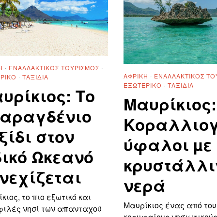
Ή
·
ΕΝΑΛΛΑΚΤΙΚΌΣ ΤΟΥΡΙΣΜΌΣ
·
ΑΦΡΙΚΉ
·
ΕΝΑΛΛΑΚΤΙΚΌΣ ΤΟ
ΡΙΚΌ
·
ΤΑΞΊΔΙΑ
ΕΞΩΤΕΡΙΚΌ
·
ΤΑΞΊΔΙΑ
υρίκιος: Το
Μαυρίκιος:
αραγδένιο
Κοραλλιογ
ξίδι στον
ύφαλοι µε
δικό Ωκεανό
κρυστάλλι
νεχίζεται
νερά
κιος, το πιο εξωτικό και
Μαυρίκιος ένας από του
φιλές νησί των απανταχού
κορυφαίους νησιωτικού