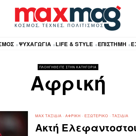
ΙΣΜΟΣ
ΨΥΧΑΓΩΓΙΑ
LIFE & STYLE
ΕΠΙΣΤΗΜΗ
Ε
+
+
+
+
ΠΛΟΗΓΗΘΕΙΤΕ ΣΤΗΝ ΚΑΤΗΓΟΡΙΑ
Αφρική
MAX ΤΑΞΊΔΙΑ
·
ΑΦΡΙΚΉ
·
ΕΞΩΤΕΡΙΚΌ
·
ΤΑΞΊΔΙΑ
Ακτή Ελεφαντοστού