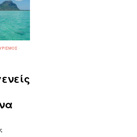
ΥΡΙΣΜΌΣ
·
ενείς
να
ς
ς