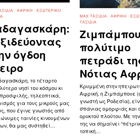
ΑΞΊΔΙΑ
·
ΑΦΡΙΚΉ
·
ΕΞΩΤΕΡΙΚΌ
·
MAX ΤΑΞΊΔΙΑ
·
ΑΦΡΙΚΉ
·
ΕΞΩ
ΙΑ
ΤΑΞΊΔΙΑ
δαγασκάρη:
Ζιμπάμπου
ξιδεύοντας
πολύτιμο
ην όγδοη
πετράδι τη
ειρο
Νότιας Αφ
δαγασκάρη, το τέταρτο
Κρυμμένη στην ηπειρωτ
ύτερο νησί του κόσμου κι
Αφρική, η Ζιμπάμπουε 
προσφιλής, τηλεοπτικά,
γνωστή ως Ροδεσία), εί
ισμός για τους μικρούς μας
σπάνιας ομορφιάς και 
ς, που έγινε γνωστός από
ορυκτού πλούτου. Με τη
μώνυμες ταινίες κινουμένων
της να σημαίνει “πέτριν
ων, θα μας συστηθεί…
τοπική…