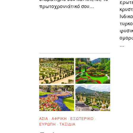
ερωτε
πρωτοχρονιάτικό σου…
κρυστ
Ινδικ
τυρκο
φυσι
ομορφ
…
ΑΣΊΑ
·
ΑΦΡΙΚΉ
·
ΕΞΩΤΕΡΙΚΌ
·
ΕΥΡΏΠΗ
·
ΤΑΞΊΔΙΑ