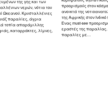
υμένων της γης και των
προορισμούς στον κόσμο
αλλένιων νερών, νότια του
ανοικτά της νοτιοανατο
ού Ωκεανού. Κρυσταλλένιες
της Αφρικής στον Ινδικό
υάζ παραλίες, άγρια
Ένας must-see προορισμ
κά τοπία απαράμιλλης
εραστές της παραλίας.
ιάς, καταρράκτες, λίμνες,
παραλίες με…