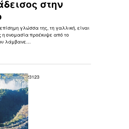
άδεισος στην
ο
ν επίσημη γλώσσα της, τη γαλλική, είναι
ας η ονομασία προέκυψε από το
που λάμβανε…
123123123