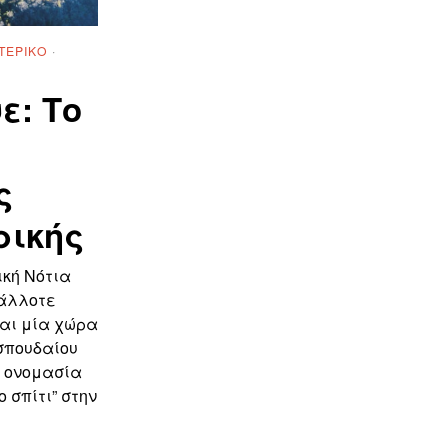
ΤΕΡΙΚΌ
·
ε: Το
ς
ρικής
ική Νότια
(άλλοτε
ναι μία χώρα
σπουδαίου
ν ονομασία
ο σπίτι” στην