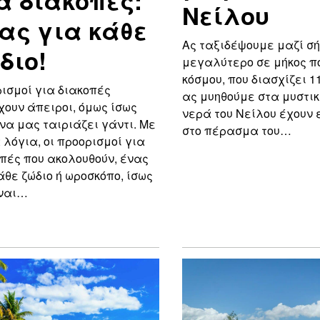
α διακοπές:
Νείλου
ας για κάθε
Ας ταξιδέψουμε μαζί σ
διο!
μεγαλύτερο σε μήκος π
κόσμου, που διασχίζει 1
ισμοί για διακοπές
ας μυηθούμε στα μυστικ
ουν άπειροι, όμως ίσως
νερά του Νείλου έχουν 
να μας ταιριάζει γάντι. Με
στο πέρασμα του…
λόγια, οι προορισμοί για
πές που ακολουθούν, ένας
άθε ζώδιο ή ωροσκόπο, ίσως
ίναι…