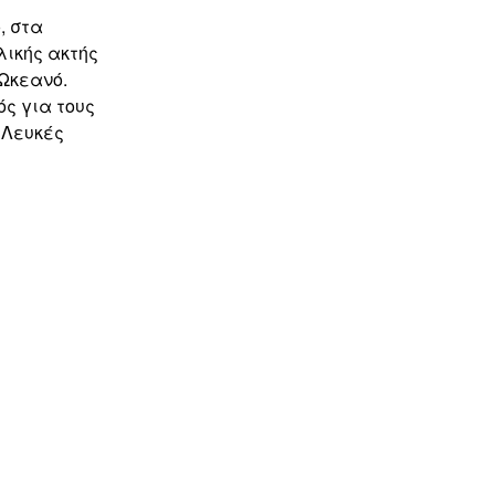
, στα
λικής ακτής
 Ωκεανό.
ός για τους
 Λευκές