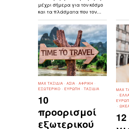
μέχρι σήμερα για τον κόσμο
και τα πλάσματα που τον…
MAX ΤΑΞΊΔΙΑ
·
ΑΣΊΑ
·
ΑΦΡΙΚΉ
·
ΕΞΩΤΕΡΙΚΌ
·
ΕΥΡΏΠΗ
·
ΤΑΞΊΔΙΑ
MAX Τ
·
ΕΛΛ
10
ΕΥΡΏ
·
ΩΚΕ
προορισμοί
12
εξωτερικού