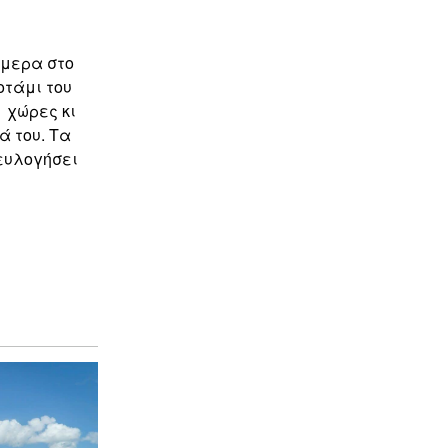
ήμερα στο
οτάμι του
1 χώρες κι
ά του. Τα
ευλογήσει