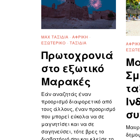
MAX ΤΑΞΊΔΙΑ
·
ΑΦΡΙΚΉ
·
ΕΞΩΤΕΡΙΚΌ
·
ΤΑΞΊΔΙΑ
ΑΦΡΙΚ
ΕΞΩΤΕ
Πρωτοχρονιά
Μα
στο εξωτικό
Σμ
Μαρακές
τα
Εάν αναζητάς έναν
Ιν
προορισμό διαφορετικό από
τους άλλους, έναν προορισμό
συ
που μπορεί εύκολα να σε
μαγνητίσει και να σε
Μαυρί
σαγηνεύσει, τότε βρες το
δημο
διαβατήριό σου και κλείσε το