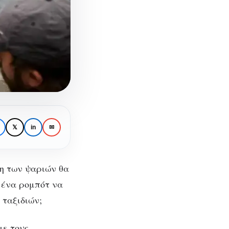
𝕏
in
✉
η των ψαριών θα
 ένα ρομπότ να
 ταξιδιών;
ν
με τους