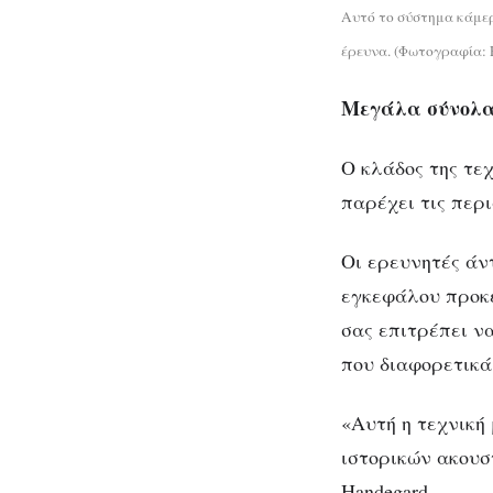
Αυτό το σύστημα κάμερ
έρευνα. (Φωτογραφία: E
Μεγάλα σύνολα
Ο κλάδος της τε
παρέχει τις περ
Οι ερευνητές άν
εγκεφάλου προκε
σας επιτρέπει ν
που διαφορετικά
«Αυτή η τεχνική
ιστορικών ακουστ
Handegard.