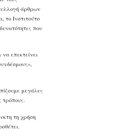
ή
α συλλογή άρθρων
, το Ινστιτούτο
δυνατότητες που
 να επεκτείνει
συνδέσμους»,
ωπίζουμε μεγάλες
ς τρόπους.
υκτη τη χρήση
οσθέτει.