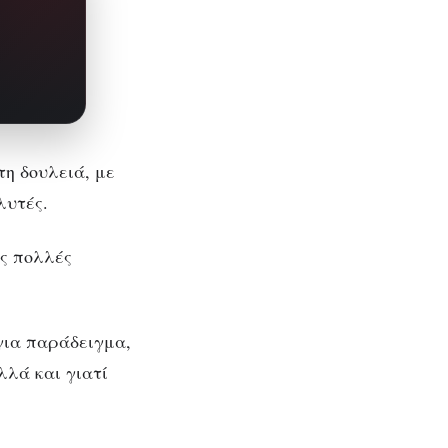
τη δουλειά, με
λυτές.
ης πολλές
για παράδειγμα,
λλά και γιατί