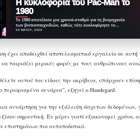
Η κυκλοφορία του Pac-Man το
1980
Το 1980 αποτέλεσε μια χρονιά-σταθμό για τη βιομηχανία
των βιντεοπαιχνιδιών, καθώς τότε κυκλοφόρησε το
θρυλικό Pac-Man.…
30 ΜΑΪ́ΟΥ, 2026
ση έχει αποδειχθεί αποτελεσματικό εργαλείο σε αυτή 
ς να ταιριάζει μερικές φορές με τους ανθρώπινους ανα
 θέλετε αυτού του είδους την ακρίβεια, υπάρχουν επίσ
ο περιορισμένα σενάρια”, εξηγεί ο Handegard.
 μια συνάρτηση για την εξάλειψη άσχετων δεδομένων, 
εξίσου σημαντική. Εν μέρει γιατί εξοικονομεί χρόνο, α
ων επιστημόνων πιο ανταποδοτικό.