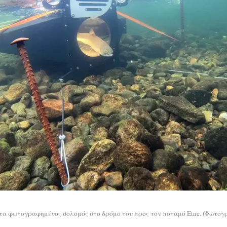
τα φωτογραφημένος σολομός στο δρόμο του προς τον ποταμό Etne. (Φωτογρα