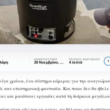
η
ΔΗΜΟΣΙΕΎΤΗΚΕ
ΧΡΌΝΟΣ ΑΝΆΓΝΩΣΗΣ
f
αλάρη
26 Νοεμβρίου, 2022
4 λεπτά
λίγα χρόνια, ένα σύστημα κάμερας για την αναγνώρισ
ς σαν επιστημονική φαντασία. Και ποιος δεν θα ήθελε
ΤΕΧΝΟΛΟΓΊΑ
ρες και μονότονες εργασίες κατά τη διάρκεια μεγάλων
Η αναγνώριση τω
οσύνη
είναι εδώ για να μείνει, αν θέλουμε να πιστέψου