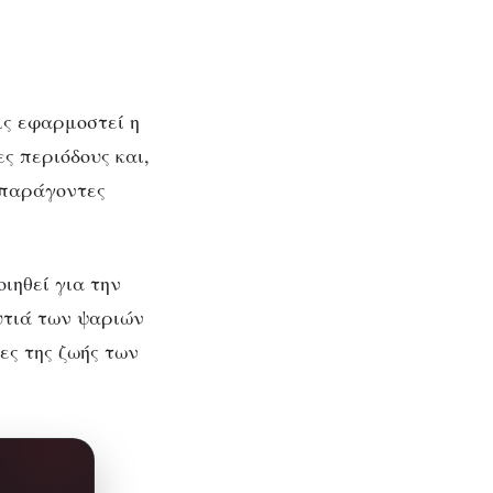
ις εφαρμοστεί η
ς περιόδους και,
 παράγοντες
ιηθεί για την
υτιά των ψαριών
ίες της ζωής των