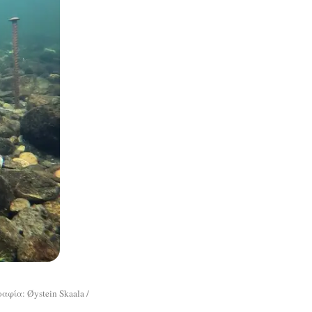
φία: Øystein Skaala /