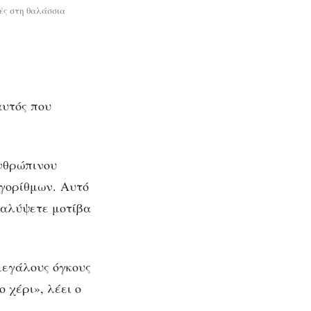
ές στη θαλάσσια
αυτός που
ανθρώπινου
γορίθμων. Αυτό
καλύψετε μοτίβα
μεγάλους όγκους
 χέρι», λέει ο