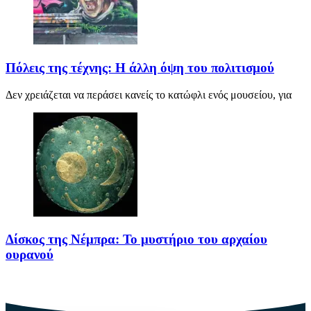
Πόλεις της τέχνης: Η άλλη όψη του πολιτισμού
Δεν χρειάζεται να περάσει κανείς το κατώφλι ενός μουσείου, για
Δίσκος της Νέμπρα: Το μυστήριο του αρχαίου
ουρανού
Πριν από περίπου 3.600 χρόνια, άνθρωποι της Εποχής του Χαλκού