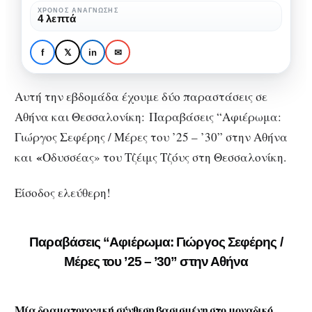
σε
ΧΡΌΝΟΣ ΑΝΆΓΝΩΣΗΣ
ΘΈΑΤΡΟ
ΟΙΚΟΝΟΜΙΚΌ ΘΈΑΤΡΟ
4 λεπτά
Αθήνα
Παραστάσεις με
και
ελεύθερη είσοδο σε
f
𝕏
in
✉
Θεσσαλονίκη
Αθήνα και Θεσσαλονίκη
Αυτή την εβδομάδα έχουμε δύο παραστάσεις σε
Αθήνα και Θεσσαλονίκη: Παραβάσεις “Αφιέρωμα:
Γιώργος Σεφέρης / Μέρες του ’25 – ’30” στην Αθήνα
«
και
Οδυσσέας» του Τζέιμς Τζόυς στη Θεσσαλονίκη.
Είσοδος ελεύθερη!
Παραβάσεις “Αφιέρωμα: Γιώργος Σεφέρης /
Μέρες του ’25 – ’30” στην Αθήνα
Μί
α δραματουργική σύνθεση βασισμένη στο μοναδικό