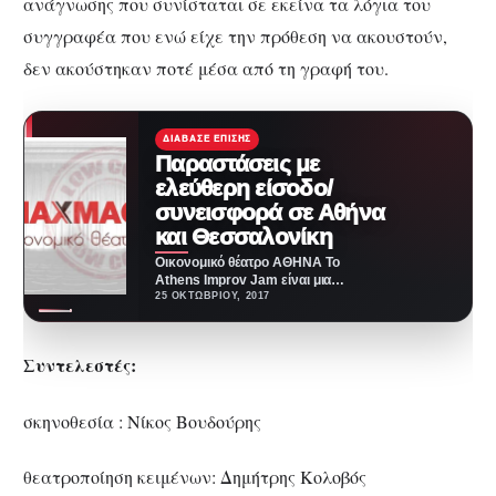
ανάγνωσης που συνίσταται σε εκείνα τα λόγια του
συγγραφέα που ενώ είχε την πρόθεση να ακουστούν,
δεν ακούστηκαν ποτέ μέσα από τη γραφή του.
ΔΙΆΒΑΣΕ ΕΠΊΣΗΣ
Παραστάσεις με
ελεύθερη είσοδο/
συνεισφορά σε Αθήνα
και Θεσσαλονίκη
Οικονομικό θέατρο ΑΘΗΝΑ Το
Athens Improv Jam είναι μια
εβδομαδιαία παράσταση Improv
25 ΟΚΤΩΒΡΊΟΥ, 2017
Comedy Theater στο χώρο…
Συντελεστές:
σκηνοθεσία : Νίκος Βουδούρης
θεατροποίηση κειμένων: Δημήτρης Κολοβός