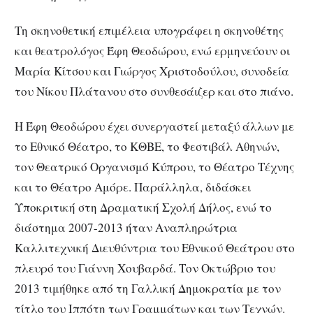
Τη σκηνοθετική επιμέλεια υπογράφει η σκηνοθέτης
και θεατρολόγος Έφη Θεοδώρου, ενώ ερμηνεύουν οι
Μαρία Κίτσου και Γιώργος Χριστοδούλου, συνοδεία
του Νίκου Πλάτανου στο συνθεσάιζερ και στο πιάνο.
Η Έφη Θεοδώρου έχει συνεργαστεί μεταξύ άλλων με
το Εθνικό Θέατρο, το ΚΘΒΕ, το Φεστιβάλ Αθηνών,
τον Θεατρικό Οργανισμό Κύπρου, το Θέατρο Τέχνης
και το Θέατρο Αμόρε. Παράλληλα, διδάσκει
Υποκριτική στη Δραματική Σχολή Δήλος, ενώ το
διάστημα 2007-2013 ήταν Αναπληρώτρια
Καλλιτεχνική Διευθύντρια του Εθνικού Θεάτρου στο
πλευρό του Γιάννη Χουβαρδά. Τον Οκτώβριο του
2013 τιμήθηκε από τη Γαλλική Δημοκρατία με τον
τίτλο του Ιππότη των Γραμμάτων και των Τεχνών.