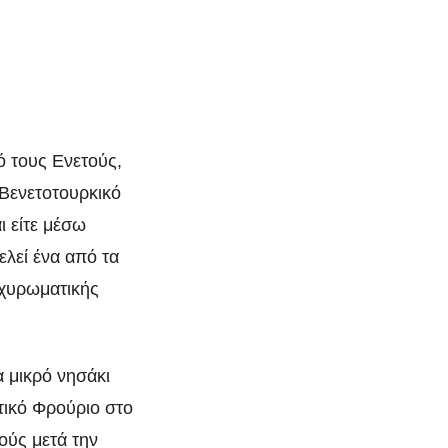
ό τους Ενετούς,
 Βενετοτουρκικό
ι είτε μέσω
ελεί ένα από τα
οχυρωματικής
α μικρό νησάκι
τικό Φρούριο στο
ούς μετά την