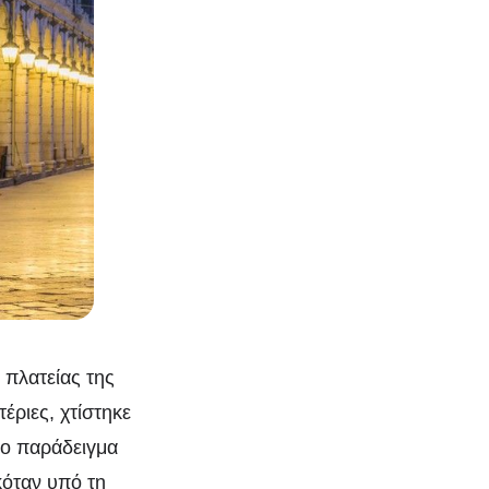
 πλατείας της
έριες, χτίστηκε
το παράδειγμα
κόταν υπό τη