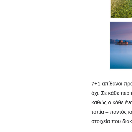
7+
7+1 απίθανοι προ
όχι. Σε κάθε περ
καθώς ο κάθε ένας
τοπία – παντός κ
στοιχεία που δια