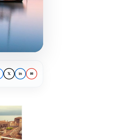
𝕏
in
✉