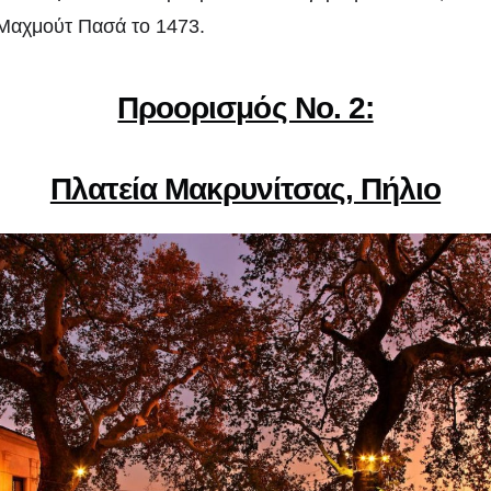
Μαχμούτ Πασά το 1473.
Προορισμός Νο. 2:
Πλατεία Μακρυνίτσας, Πήλιο