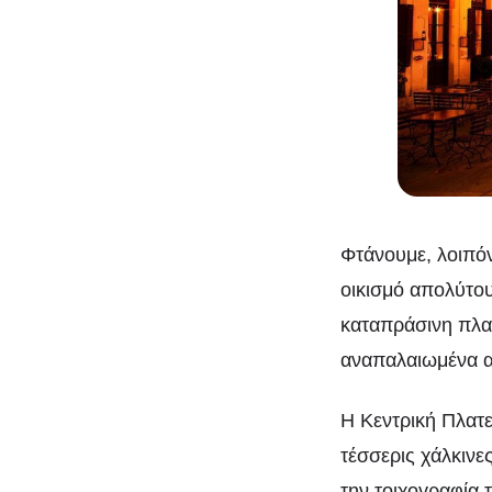
Φτάνουμε, λοιπό
οικισμό απολύτου
καταπράσινη πλα
αναπαλαιωμένα αρ
Η Κεντρική Πλατε
τέσσερις χάλκινε
την τοιχογραφία 