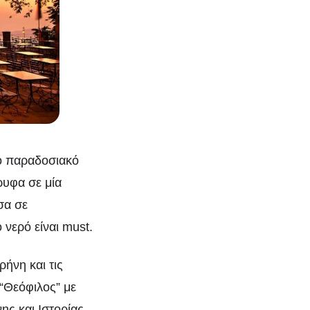
ο παραδοσιακό
ρυφα σε μία
σα σε
νερό είναι must.
ρήνη και τις
 “Θεόφιλος” με
ης και Ιστορίας