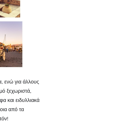
μοί
α, ενώ για άλλους
μό ξεχωριστά,
ρφα και ειδυλλιακά
οια από τα
πόν!