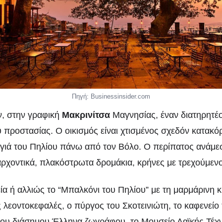
Πηγή: Businessinsider.com
ν, στην γραφική
Μακρινίτσα
Μαγνησίας, έναν διατηρητέ
 προστασίας. Ο οικισμός είναι χτισμένος σχεδόν κατακό
γιά του Πηλίου πάνω από τον Βόλο. Ο περίπατος ανάμε
χοντικά, πλακόστρωτα δρομάκια, κρήνες με τρεχούμενο 
ία ή αλλιώς το “Μπαλκόνι του Πηλίου” με τη μαρμάρινη κ
ς λεοντοκεφαλές, ο πύργος του Σκοτεινιώτη, το καφενείο
του διάσημου Έλληνα ζωγράφου, το Μουσείο Λαϊκής Τέχν