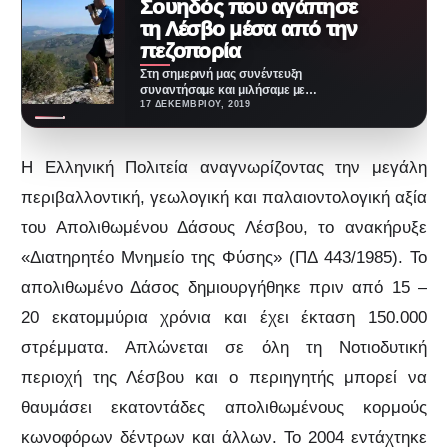
Σουηδός που αγάπησε
τη Λέσβο μέσα από την
πεζοπορία
Στη σημερινή μας συνέντευξη
συναντήσαμε και μιλήσαμε με
τον δημιουργό της σελίδας
17 ΔΕΚΕΜΒΡΊΟΥ, 2019
Lesvos Magic Adventure και…
Η Ελληνική Πολιτεία αναγνωρίζοντας την μεγάλη
περιβαλλοντική, γεωλογική και παλαιοντολογική αξία
του Απολιθωμένου Δάσους Λέσβου, το ανακήρυξε
«Διατηρητέο Μνημείο της Φύσης» (ΠΔ 443/1985). Το
απολιθωμένο Δάσος δημιουργήθηκε πριν από 15 –
20 εκατομμύρια χρόνια και έχει έκταση 150.000
στρέμματα. Απλώνεται σε όλη τη Νοτιοδυτική
περιοχή της Λέσβου και ο περιηγητής μπορεί να
θαυμάσει εκατοντάδες απολιθωμένους κορμούς
κωνοφόρων δέντρων και άλλων. Το 2004 εντάχτηκε