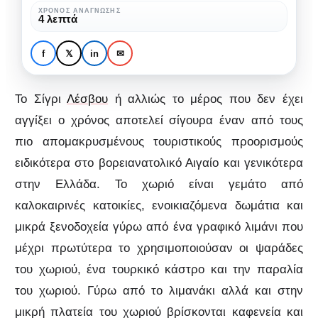
που
ΧΡΌΝΟΣ ΑΝΆΓΝΩΣΗΣ
ΆΓΝΩΣΤΗ ΕΛΛΆΔΑ
4 λεπτά
δεν
Σίγρι Λέσβου: Το μέρος
έχει
που δεν έχει αγγίξει ο
f
𝕏
in
✉
αγγίξει
χρόνος
ο
Το Σίγρι
Λέσβου
ή αλλιώς το μέρος που δεν έχει
χρόνος
αγγίξει ο χρόνος αποτελεί σίγουρα έναν από τους
πιο απομακρυσμένους τουριστικούς προορισμούς
ειδικότερα στο βορειανατολικό Αιγαίο και γενικότερα
στην Ελλάδα. Το χωριό είναι γεμάτο από
καλοκαιρινές κατοικίες, ενοικιαζόμενα δωμάτια και
μικρά ξενοδοχεία γύρω από ένα γραφικό λιμάνι που
μέχρι πρωτύτερα το χρησιμοποιούσαν οι ψαράδες
του χωριού, ένα τουρκικό κάστρο και την παραλία
του χωριού. Γύρω από το λιμανάκι αλλά και στην
μικρή πλατεία του χωριού βρίσκονται καφενεία και