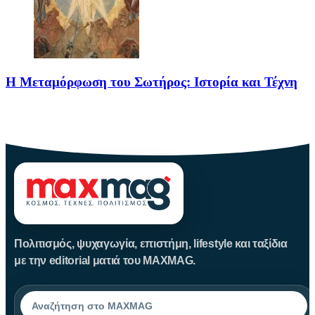
Η Μεταμόρφωση του Σωτήρος: Ιστορία και Τέχνη
Η Μεταμόρφωση του Σωτήρος: Ιστορία και Έθιμα Στις 6
Αυγούστου
Πολιτισμός, ψυχαγωγία, επιστήμη, lifestyle και ταξίδια
με την editorial ματιά του MAXMAG.
Αναζήτηση