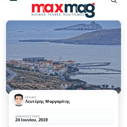
Αναζήτ
άρθρω
Σίγρι
ΓΡΆΦΕΙ
Λευτέρης Μαργαρίτης
Λέσβου:
Το
ΔΗΜΟΣΙΕΎΤΗΚΕ
24 Ιουνίου, 2019
μέρος