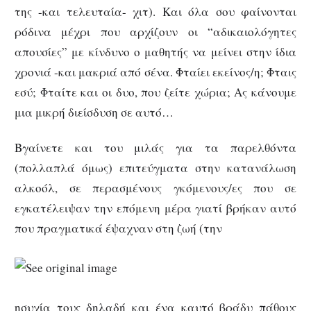
της -και τελευταία- χιτ). Και όλα σου φαίνονται
ρόδινα μέχρι που αρχίζουν οι “αδικαιολόγητες
απουσίες” με κίνδυνο ο μαθητής να μείνει στην ίδια
χρονιά -και μακριά από σένα. Φταίει εκείνος/η; Φταις
εσύ; Φταίτε και οι δυο, που ζείτε χώρια; Ας κάνουμε
μια μικρή διείσδυση σε αυτό…
Βγαίνετε και του μιλάς για τα παρελθόντα
(πολλαπλά όμως) επιτεύγματα στην κατανάλωση
αλκοόλ, σε περασμένους γκόμενους/ες που σε
εγκατέλειψαν την επόμενη μέρα γιατί βρήκαν αυτό
που πραγματικά έψαχναν στη ζωή (την
ησυχία τους δηλαδή και ένα καυτό βράδυ πάθους