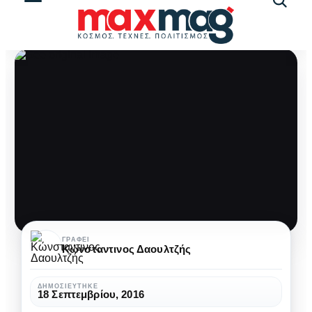
Αναζήτ
άρθρω
Απιστία
ΓΡΆΦΕΙ
Κώνσταντινος Δαουλτζής
ή
Απληστία;
ΔΗΜΟΣΙΕΎΤΗΚΕ
18 Σεπτεμβρίου, 2016
Πριν