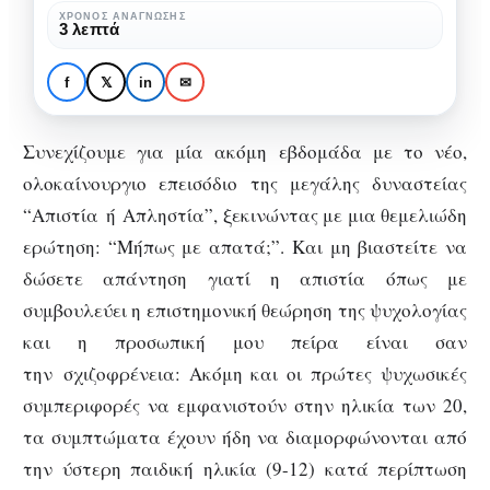
τα
ΧΡΌΝΟΣ ΑΝΆΓΝΩΣΗΣ
TRENDING
ΑΨΥΧΟΛΌΓΗΤΑ
3 λεπτά
μαλλιά
Απιστία ή Απληστία;
γίνουν
Πριν τα μαλλιά γίνουν
f
𝕏
in
✉
κουβάρια…
κουβάρια…
Συνεχίζουμε για μία ακόμη εβδομάδα με το νέο,
ολοκαίνουργιο επεισόδιο της μεγάλης δυναστείας
“Απιστία ή Απληστία”, ξεκινώντας με μια θεμελιώδη
ερώτηση: “Μήπως με απατά;”. Και μη βιαστείτε να
δώσετε απάντηση γιατί η απιστία όπως με
συμβουλεύει η επιστημονική θεώρηση της ψυχολογίας
και η προσωπική μου πείρα είναι σαν
την σχιζοφρένεια: Ακόμη και οι πρώτες ψυχωσικές
συμπεριφορές να εμφανιστούν στην ηλικία των 20,
τα συμπτώματα έχουν ήδη να διαμορφώνονται από
την ύστερη παιδική ηλικία (9-12) κατά περίπτωση