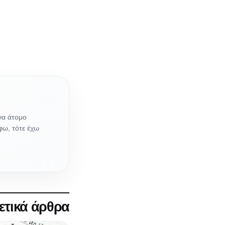
να άτομο
φω, τότε έχω
ετικά άρθρα