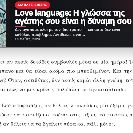
ΔΙΆΒΑΣΕ ΕΠΊΣΗΣ
Love language: Η γλώσσα της
αγάπης σου είναι η δύναμη σου
Δεν αγαπάμε όλοι με τον ίδιο τρόπο — και αυτό δεν είναι
καθόλου πρόβλημα. Αντιθέτως είναι…
13 ΜΑΪ́ΟΥ, 2026
νει αν ακούς δεκάδες συμβουλές μέσα σε μία ημέρα! Τ
μπανο και θα είσαι ακόμα πιο μπερδεμένος. Και την
χή! Όταν, αντιθέτως, δεν ακούς καμία άλλη γνώμη, τότ
και ίσως να μην κρίνεις πολύπλευρα την κατάσταση.
; Εσύ αποφασίζεις αν θέλεις ν’ ακούσεις μία έξτρα γ
ώστε να ταιριάζει σ’ εσένα, στις αξίες, τα πιστεύω, τ
ή αν θέλεις να τα βγάλεις πέρα και πάλι μόνος.