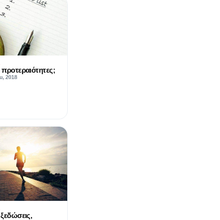
Α
ς προτεραιότητες;
υ, 2018
Α
 ξεδώσεις,