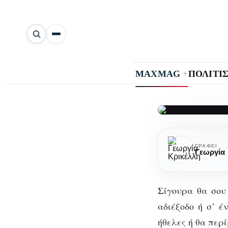
Αναζήτηση
άρθρων
+
MAXMAG
ΠΟΛΙΤΙ
Εσύ
Εσύ
τι
ΓΡΆΦΕΙ
Γεωργία 
θα
έκανες
στη
Σίγουρα θα σου 
θέση
αδιέξοδο ή σ’ έ
μου;
ήθελες ή θα περί