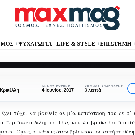
ΣΜΟΣ
ΨΥΧΑΓΩΓΙΑ
LIFE & STYLE
ΕΠΙΣΤΗΜΗ
+
+
+
ΑΨΥΧΟΛΌΓΗΤΑ
 τι θα έκανες στη 
ΔΗΜΟΣΙΕΎΤΗΚΕ
ΧΡΌΝΟΣ ΑΝΆΓΝΩΣΗΣ
f
Κρικέλλη
4 Ιουνίου, 2017
3 λεπτά
μου;
έχει τύχει να βρεθείς σε μία κατάσταση που δε σ’ 
να περίπλοκο δίλημμα. Ίσως και να βρίσκεσαι πιο συ
μενες. Όμως, τι κάνεις όταν βρίσκεσαι σε αυτή τη θέση