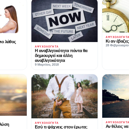
ΑΨΥΧΟΛΌΓΗΤ
Κι αν έβαζε
ιο λάθος
28 Φεβρουαρίο
ΑΨΥΧΟΛΌΓΗΤΑ
Η αναβλητικότητα πάντα θα
δημιουργεί και άλλη
αναβλητικότητα
9 Μαρτίου, 2018
ΑΨΥΧΟΛΌΓΗΤ
ΑΨΥΧΟΛΌΓΗΤΑ
 λύση
Αν θέλεις να
Εσύ τι ψάχνεις στον έρωτα;