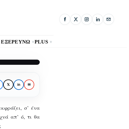
ΕΞΕΡΕΥΝΩ
PLUS
+
+
+
θέση
𝕏
in
✉
εκφράζει, σ’ ένα
χνά απ’ ό, τι θα
;