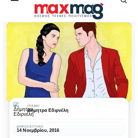
Αναζήτ
άρθρω
O
ΓΡΆΦΕΙ
Δήμητρα Εδιρνέλη
Mister
ex
ΔΗΜΟΣΙΕΎΤΗΚΕ
14 Νοεμβρίου, 2016