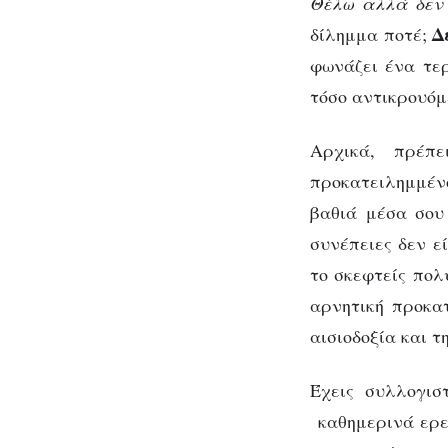
φρένο
Θέλω αλλά δεν
στα
Δε
δίλημμα ποτέ;
θέλω
φωνάζει ένα τερ
τόσο αντικρουόμ
Αρχικά, πρέπ
προκατειλημμένο
βαθιά μέσα σου 
συνέπειες δεν εί
το σκεφτείς πολ
αρνητική προκατ
αισιοδοξία και τ
Έχεις συλλογισ
καθημερινά ερε