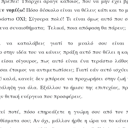
 πρέπει
! Υπάρχει άραγε κάποιος, που να μην έχει β
ν νομίζω!
Πόσο δύσκολο είναι να θέλεις κάτι και το 
άστιο ΌΧΙ; Σίγουρα πολύ! Τι είναι όμως αυτό που σ
ενα συναισθήματα; Τελικά, ποια απόφαση θα πάρεις;
ει να καταλάβεις γιατί το μυαλό σου είναι 
 στην ιδέα του να κάνεις πράξη αυτό που θέλει η κ
είσαι σίγουρος, πως αυτό είναι ένα τεράστιο λάθος
ΑΨΥΧΟΛΌΓΗΤΑ
σαι έτοιμος να αντιμετωπίσεις; Γιατί εάν αυτό ισχύε
Όταν το μυαλό βάζε
ύ καλά, κανείς δεν μπόρεσε να προχωρήσει στην ζωή 
άληψη για όλα. Εξάλλου το ήμισυ της επιτυχίας, π
φρένο στα θέλω
ην θετική ενέργεια που προσφέρεις.
τεί ποτέ, πόσο επηρεάζετε η γνώμη σου από τον 
θίσματα σου; Αν όχι, μάλλον ήρθε η ώρα να το κάνε