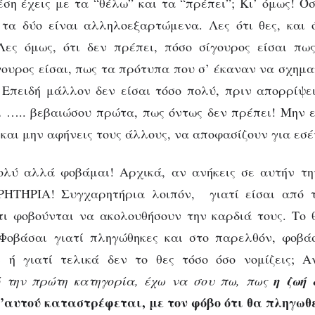
χέση έχεις με τα “θέλω” και τα “πρέπει”; Κι’ όμως! Ό
 τα δύο είναι αλληλοεξαρτώμενα. Λες ότι θες, και
Λες όμως, ότι δεν πρέπει, πόσο σίγουρος είσαι πω
γουρος είσαι, πως τα πρότυπα που σ’ έκαναν να σχημα
 Επειδή μάλλον δεν είσαι τόσο πολύ, πριν απορρίψε
ι ….. βεβαιώσου πρώτα, πως όντως δεν πρέπει! Μην
και μην αφήνεις τους άλλους, να αποφασίζουν για εσέ
ολύ αλλά φοβάμαι! Αρχικά, αν ανήκεις σε αυτήν τη
ΗΤΉΡΙΑ! Συγχαρητήρια λοιπόν, γιατί είσαι από τ
ι φοβούνται να ακολουθήσουν την καρδιά τους. Το 
Φοβάσαι γιατί πληγώθηκες και στο παρελθόν, φοβάσ
ι ή γιατί τελικά δεν το θες τόσο όσο νομίζεις; 
 την πρώτη κατηγορία, έχω να σου πω, πως
η ζωή 
 ’αυτού καταστρέφεται, με τον φόβο ότι θα πληγωθε