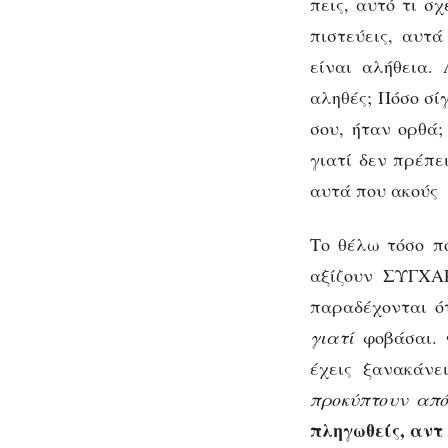
πεις, αυτό τι σ
πιστεύεις, αυτά
είναι αλήθεια. 
αληθές; Πόσο σί
σου, ήταν ορθά;
γιατί δεν πρέπε
αυτά που ακούς 
Το θέλω τόσο π
αξίζουν ΣΥΓΧΑΡ
παραδέχονται ότ
γιατί
φοβάσαι. 
έχεις ξανακάνε
προκύπτουν από
πληγωθείς, αντ