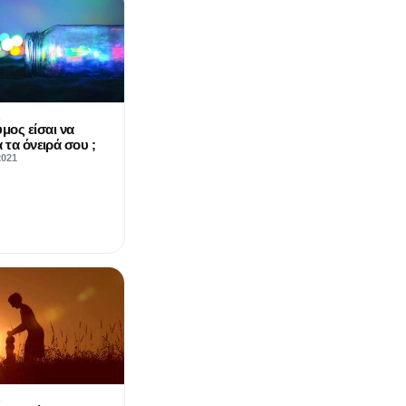
Α
μος είσαι να
 τα όνειρά σου ;
2021
Α