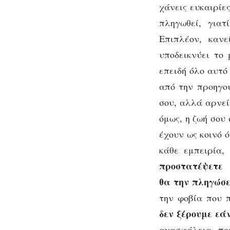
χάνεις ευκαιρίε
πληγωθεί, γιατ
Επιπλέον, καν
υποδεικνύει το
επειδή όλο αυτό
από την προηγού
σου, αλλά αρνεί
όμως, η ζωή σου 
έχουν ως κοινό 
κάθε εμπειρία,
προστατέψετε
θα την πληγώσε
την φοβία που 
δεν ξέρουμε εά
ανασφάλεια πο