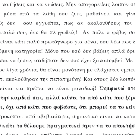
ς να ζήσεις και να νιώσεις. Μην απαγορεύεις λοιπόν σ
ί μέσα από τα λάθη σου ζεις, μαθαίνεις και γίν
είς δεν σου εγγυάται, πως αν ακολουθήσεις τον
 μυαλό σου, δεν θα πληγωθείς! Αν πάλι ο φόβος σου
 είναι κάτι πολύ πρωτόγνωρο για σένα, σου λέω πως 
μενη κατηγορία! Μόνο που εσύ δεν βάζεις απλά όρι
σαι να ζήσεις οτιδήποτε δεν σου έχει ξανασυμβεί. Με 
σε λίγα χρόνια, θα είναι μονότονη με ελάχιστες εμπε
ότι ακολούθησαν την πεπατημένη! Και στους δύο λοιπό
! Συμφωνώ στ
 είναι και πρέπει να είναι μοναδική
 την
καρδιά
σας, αλλά κάντε το από κάτι που ξέρ
ι, όχι από κάτι που φοβάστε, ότι μπορεί να το κά
προκύπτει από αβεβαιότητα, σημαντικό είναι να κατ
ν κάτι το θέλουμε πραγματικά πριν να το αποκτή
υ έχεις, είναι απόλυτα λογική και δημιουργείτε