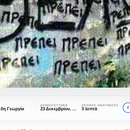
ΔΗΜΟΣΙΕΎΤΗΚΕ
ΧΡΌΝΟΣ ΑΝΆΓΝΩΣΗΣ
f
δη Γεωργία
23 Δεκεμβρίου, 2016
3 λεπτά