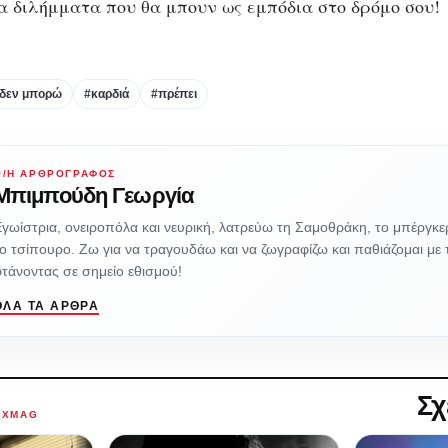
 διλήμματα που θα μπουν ως εμπόδια στο δρόμο σου!
 δεν μπορώ
#καρδιά
#πρέπει
Ο/Η ΑΡΘΡΟΓΡΆΦΟΣ
Μπιμπούδη Γεωργία
γωίστρια, ονειροπόλα και νευρική, λατρεύω τη Σαμοθράκη, το μπέργκερ,
ο τσίπουρο. Ζω για να τραγουδάω και να ζωγραφίζω και παθιάζομαι με τ
τάνοντας σε σημείο εθισμού!
ΌΛΑ ΤΑ ΆΡΘΡΑ
Σχ
AXMAG