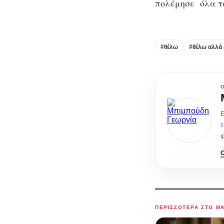
πολέμησε όλα τα
#θέλω
#θέλω αλλά
Ε
τ
φ
ΠΕΡΙΣΣΌΤΕΡΑ ΣΤΟ M