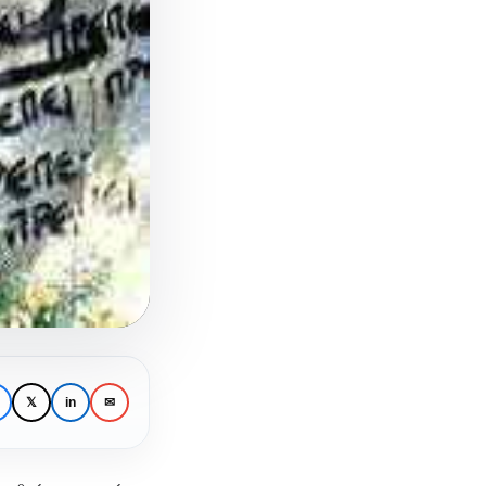
𝕏
in
✉