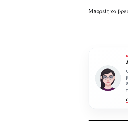
Μπορείς να βρει
β
8
π