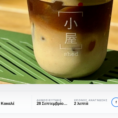
ΔΗΜΟΣΙΕΎΤΗΚΕ
ΧΡΌΝΟΣ ΑΝΆΓΝΩΣΗΣ
f
 Κακαλέ
28 Σεπτεμβρίου, 2024
2 λεπτά