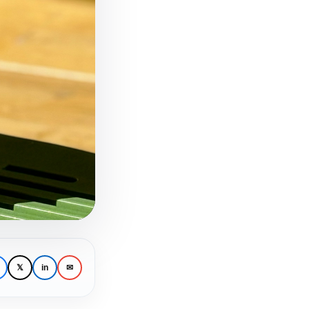
𝕏
in
✉