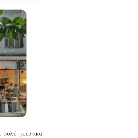
που
ικές
 πολύ γευστικά