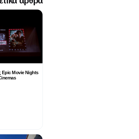
ετικά άρθρα
 Epic Movie Nights
 Cinemas