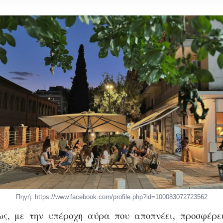
CITY GUIDE
ΘΕΣΣΑΛΟΝΊΚΗ
ΠΡΟΤΑΣΕΙΣ
ed 小屋: Ο χώρος 
δυάζει δύο αισθητ
Πηγή: https://www.facebook.com/profile.php?id=100083072723562
ς, με την υπέροχη αύρα που αποπνέει, προσφέρει