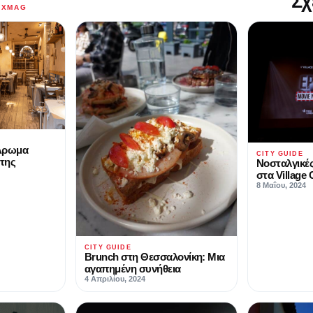
Σχ
AXMAG
 Άρωμα
CITY GUIDE
 της
Νοσταλγικές
στα Village
8 Μαΐου, 2024
CITY GUIDE
Brunch στη Θεσσαλονίκη: Μια
αγαπημένη συνήθεια
4 Απριλίου, 2024