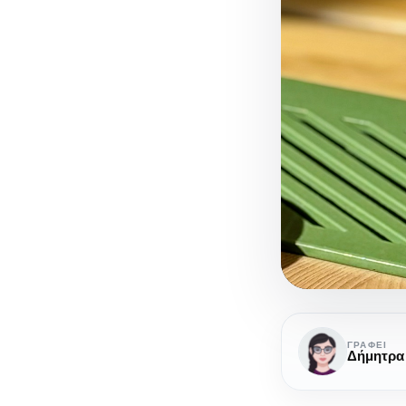
Shed
小
ΓΡΆΦΕΙ
Δήμητρα
屋: