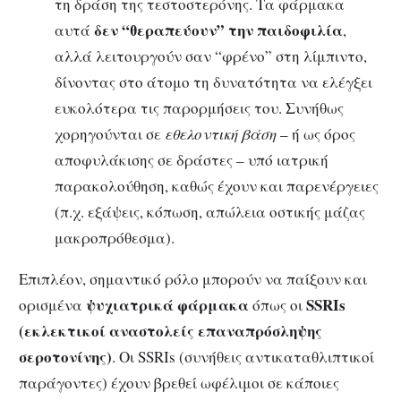
τη δράση της τεστοστερόνης. Τα φάρμακα
δεν “θεραπεύουν” την παιδοφιλία
αυτά
,
αλλά λειτουργούν σαν “φρένο” στη λίμπιντο,
δίνοντας στο άτομο τη δυνατότητα να ελέγξει
ευκολότερα τις παρορμήσεις του. Συνήθως
χορηγούνται σε
εθελοντική βάση
– ή ως όρος
αποφυλάκισης σε δράστες – υπό ιατρική
παρακολούθηση, καθώς έχουν και παρενέργειες
(π.χ. εξάψεις, κόπωση, απώλεια οστικής μάζας
μακροπρόθεσμα).
Επιπλέον, σημαντικό ρόλο μπορούν να παίξουν και
ψυχιατρικά φάρμακα
SSRIs
ορισμένα
όπως οι
(εκλεκτικοί αναστολείς επαναπρόσληψης
σεροτονίνης)
. Οι SSRIs (συνήθεις αντικαταθλιπτικοί
παράγοντες) έχουν βρεθεί ωφέλιμοι σε κάποιες