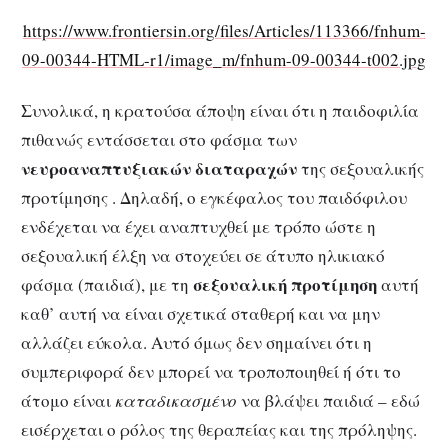
https://www.frontiersin.org/files/Articles/113366/fnhum-
09-00344-HTML-r1/image_m/fnhum-09-00344-t002.jpg
Συνολικά, η κρατούσα άποψη είναι ότι η παιδοφιλία
πιθανώς εντάσσεται στο φάσμα των
νευροαναπτυξιακών διαταραχών
της σεξουαλικής
προτίμησης . Δηλαδή, ο εγκέφαλος του παιδόφιλου
ενδέχεται να έχει αναπτυχθεί με τρόπο ώστε η
σεξουαλική έλξη να στοχεύει σε άτυπο ηλικιακό
σεξουαλική προτίμηση
φάσμα (παιδιά), με τη
αυτή
καθ’ αυτή να είναι σχετικά σταθερή και να μην
αλλάζει εύκολα. Αυτό όμως δεν σημαίνει ότι η
συμπεριφορά δεν μπορεί να τροποποιηθεί ή ότι το
άτομο είναι
καταδικασμένο
να βλάψει παιδιά – εδώ
εισέρχεται ο ρόλος της θεραπείας και της πρόληψης.