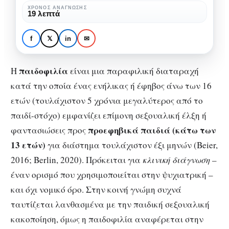
Θεραπεία,
Κατανόηση της
ΧΡΌΝΟΣ ΑΝΆΓΝΩΣΗΣ
19 λεπτά
Πρόληψη
Παιδοφιλίας: Αιτιολογία,
και
Θεραπεία, Πρόληψη και
f
𝕏
in
✉
Κοινωνική
Κοινωνική Στάση
Στάση
παιδοφιλία
Η
είναι μια παραφιλική διαταραχή
κατά την οποία ένας ενήλικας ή έφηβος άνω των 16
ετών (τουλάχιστον 5 χρόνια μεγαλύτερος από το
παιδί-στόχο) εμφανίζει επίμονη σεξουαλική έλξη ή
προεφηβικά παιδιά (κάτω των
φαντασιώσεις προς
13 ετών)
για διάστημα τουλάχιστον έξι μηνών (Beier,
2016; Berlin, 2020). Πρόκειται για
κλινική διάγνωση
–
έναν ορισμό που χρησιμοποιείται στην ψυχιατρική –
και όχι νομικό όρο. Στην κοινή γνώμη συχνά
ταυτίζεται λανθασμένα με την παιδική σεξουαλική
κακοποίηση, όμως η παιδοφιλία αναφέρεται στην