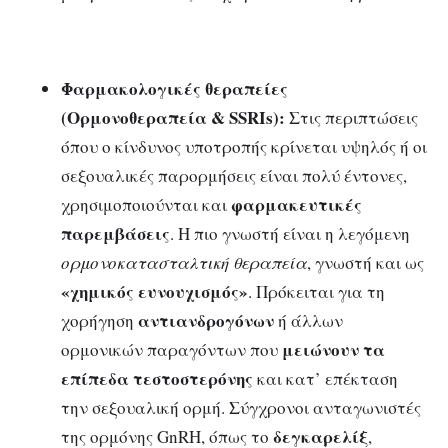
Φαρμακολογικές θεραπείες
(Ορμονοθεραπεία & SSRIs):
Στις περιπτώσεις
όπου ο κίνδυνος υποτροπής κρίνεται υψηλός ή οι
σεξουαλικές παρορμήσεις είναι πολύ έντονες,
φαρμακευτικές
χρησιμοποιούνται και
παρεμβάσεις
. Η πιο γνωστή είναι η λεγόμενη
ορμονοκατασταλτική θεραπεία
, γνωστή και ως
«χημικός ευνουχισμός»
. Πρόκειται για τη
αντιανδρογόνων
χορήγηση
ή άλλων
μειώνουν τα
ορμονικών παραγόντων που
επίπεδα τεστοστερόνης
και κατ’ επέκταση
την σεξουαλική ορμή. Σύγχρονοι ανταγωνιστές
δεγκαρελίξ
της ορμόνης GnRH, όπως το
,