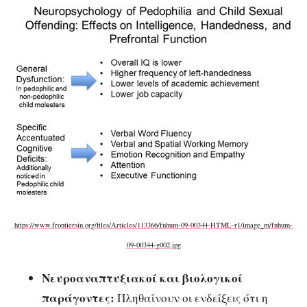
https://www.frontiersin.org/files/Articles/113366/fnhum-09-00344-HTML-r1/image_m/fnhum-
09-00344-g002.jpg
Νευροαναπτυξιακοί και βιολογικοί
παράγοντες:
Πληθαίνουν οι ενδείξεις ότι η