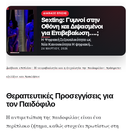
ΔΙΆΒΑΣΕ ΕΠΊΣΗΣ
Sexting: Γυμνοί στην
Οθόνη και Διψασμένοι
για Επιβεβαίωση….;
Η Ψηφιακή Σεξουαλικότητα ως
Νέα Κανονικότητα Η ψηφιακή
τεχνολογία έχει μετασχηματίσει
24 ΜΑΡΤΊΟΥ, 2026
ριζικά όχι μόνο τον τρόπο…
Διάβασε επιπλέον : Η νευροβιολογία και η ψυχολογία της παιδοφιλίας: πρόσφατες
εξελίξεις και προκλήσεις
Θεραπευτικές Προσεγγίσεις για
τον Παιδόφιλο
Η αντιμετώπιση της παιδοφιλίας είναι ένα
περίπλοκο ζήτημα, καθώς στοχεύει πρωτίστως στη