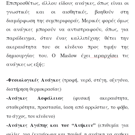
Επιπροσθέτως, άλλου είδους ανάγκες, όπως είναι οι
γνωστικές και οι αισθητικές, βοηθούν στη
διαμόρφωση της συμπεριφοράς. Μερικές φορές όμως
οι ανάγκες μπορούν να αντιστραφούν, όπως, για
παράδειγμα, όταν ένας καλλιτέχνης θέτει την
ακεραιότητα του σε κίνδυνο προς τιμήν της
δημιουργίας του. Ο
Maslow
έχει
ιεραρχίσει
τις
ανάγκες ως εξής:
-Φυσιολογικές Ανάγκες
(τροφή, νερό, στέγη, οξυγόνο,
διατήρηση θερμοκρασίας)
-Ανάγκες Ασφάλειας
(φυσική ακεραιότητα,
σταθερότητα, προστασία, ίαση από αρρώστιες, το φόβο,
το άγχος, τον κίνδυνο)
-Ανάγκες Αγάπης και του “Ανήκειν”
(επιθυμία για
φιλίες, για ζευγάρωμα και παιδιά, η ανάγκη να ανήκει