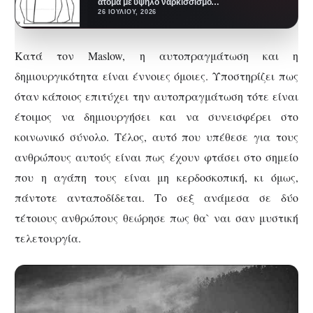
άτομα με υψηλό ναρκισσισμό
είναι ματαιόδοξα και
26 ΙΟΥΛΊΟΥ, 2026
μεγαλομανή. Έχουν ένα έντονο
αίσθημα…
Κατά τον
Maslow,
η αυτοπραγμάτωση και η
δημιουργικότητα είναι έννοιες όμοιες. Υποστηρίζει πως
όταν κάποιος επιτύχει την αυτοπραγμάτωση τότε είναι
έτοιμος να δημιουργήσει και να συνεισφέρει στο
κοινωνικό σύνολο. Τέλος, αυτό που υπέθεσε για τους
ανθρώπους αυτούς είναι πως έχουν φτάσει στο σημείο
που η αγάπη τους είναι μη κερδοσκοπική, κι όμως,
πάντοτε ανταποδίδεται. Το σεξ ανάμεσα σε δύο
τέτοιους ανθρώπους θεώρησε πως θα` ναι σαν μυστική
τελετουργία.