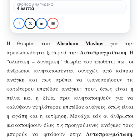
Αυτοπραγμάτωση
ΧΡΌΝΟΣ ΑΝΆΓΝΩΣΗΣ
ΨΥΧΟΛΟΓΊΑ
4 λεπτά
σύμφωνα
O δρόμος προς την
με
Αυτοπραγμάτωση
f
𝕏
in
✉
τον
σύμφωνα με τον
Abraham
Abraham Maslow
Abraham Maslow
Η θεωρία του
για την
Maslow
Αυτοπραγμάτωση
προσωπικότητα ξεπερνά την
. Η
“ολιστική – δυναμική” θεωρία του υποθέτει πως οι
άνθρωποι κινητοποιούνται συνεχώς από κάποια
ανάγκη και πως πρέπει να ικανοποιήσουν τις
κατώτερου επιπέδου ανάγκες τους, όπως είναι η
πείνα και η δίψα, πριν κινητοποιηθούν για να
καλύψουν υψηλότερου επιπέδου ανάγκες, όπως είναι
η αγάπη και η εκτίμηση. Μονάχα εάν οι άνθρωποι
ικανοποιήσουν όλες τις προηγούμενες ανάγκες τους
Α
υτοπραγμάτωση
μπορούν να φτάσουν στην
.