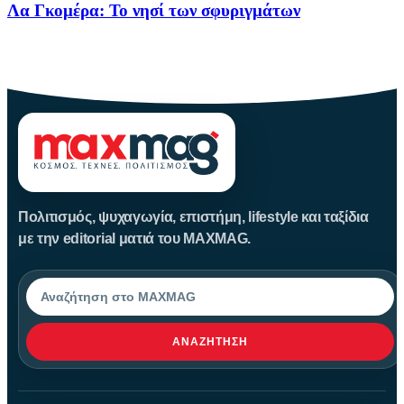
Λα Γκομέρα: Το νησί των σφυριγμάτων
Πηγή: media.houseandgarden.co.ukΜακριά από τα πολύβουα
θέρετρα και τις κοσμοπολίτικες εικόνες
Πολιτισμός, ψυχαγωγία, επιστήμη, lifestyle και ταξίδια
με την editorial ματιά του MAXMAG.
Αναζήτηση
ΑΝΑΖΉΤΗΣΗ