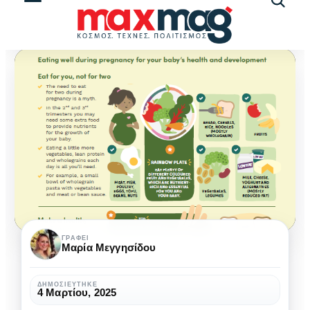
Αναζήτ
άρθρω
Διατροφή
ΓΡΆΦΕΙ
Μαρία Μεγγησίδου
εγκύου
και
ΔΗΜΟΣΙΕΎΤΗΚΕ
4 Μαρτίου, 2025
νευροανάπτυξη