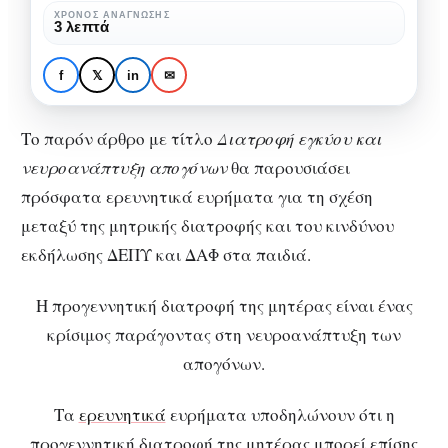
απογόνων
ΧΡΌΝΟΣ ΑΝΆΓΝΩΣΗΣ
ΓΥΝΑΙΚΟΛΟΓΊΑ
ΔΙΑΤΡΟΦΉ
ΣΏΜΑ & ΥΓΕΊΑ
3 λεπτά
Διατροφή εγκύου και
νευροανάπτυξη
f
𝕏
in
✉
απογόνων
Το παρόν άρθρο με τίτλο
Διατροφή εγκύου και
νευροανάπτυξη απογόνων
θα παρουσιάσει
πρόσφατα ερευνητικά ευρήματα για τη σχέση
μεταξύ της μητρικής διατροφής και του κινδύνου
εκδήλωσης ΔΕΠΥ και ΔΑΦ στα παιδιά.
Η προγεννητική διατροφή της μητέρας είναι ένας
κρίσιμος παράγοντας στη νευροανάπτυξη των
απογόνων.
Τα
ερευνητικά
ευρήματα υποδηλώνουν ότι η
προγεννητική διατροφή της μητέρας μπορεί επίσης