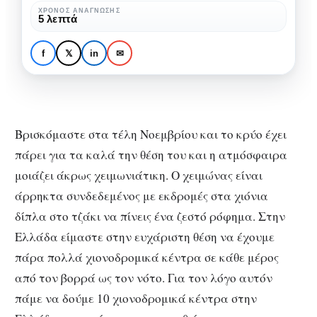
Ελλάδα
ΧΡΌΝΟΣ ΑΝΆΓΝΩΣΗΣ
ΕΛΛΆΔΑ
ΗΠΕΙΡΏΤΙΚΗ ΕΛΛΆΔΑ
ΤΑΞΊΔΙΑ
5 λεπτά
που
10 Χιονοδρομικά κέντρα
πρέπει
στην Ελλάδα που
f
𝕏
in
✉
να
πρέπει να επισκεφθείς!
επισκεφθείς!
Βρισκόμαστε στα τέλη Νοεμβρίου και το κρύο έχει
πάρει για τα καλά την θέση του και η ατμόσφαιρα
μοιάζει άκρως χειμωνιάτικη. Ο χειμώνας είναι
άρρηκτα συνδεδεμένος με εκδρομές στα χιόνια
δίπλα στο τζάκι να πίνεις ένα ζεστό ρόφημα. Στην
Ελλάδα είμαστε στην ευχάριστη θέση να έχουμε
πάρα πολλά χιονοδρομικά κέντρα σε κάθε μέρος
από τον βορρά ως τον νότο. Για τον λόγο αυτόν
πάμε να δούμε 10 χιονοδρομικά κέντρα στην