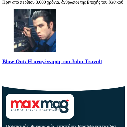
Πριν από περίπου 3.600 χρόνια, άνθρωποι της Εποχής του Χαλκού
Blow Out: Η αναγέννηση του John Travolt
Το Blow Out θεωρείται από τα κορυφαία νέο-νουαρ πολιτικά
θρίλερ
Πολιτισμός, ψυχαγωγία, επιστήμη, lifestyle και ταξίδια