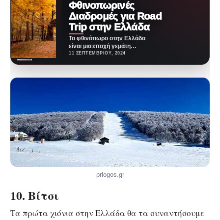
Φθινοπωρινές
Διαδρομές για Road
Trip στην Ελλάδα
Το φθινόπωρο στην Ελλάδα
είναι μια εποχή γεμάτη
αντιθέσεις και μαγεία. Καθώς τα
11 ΣΕΠΤΕΜΒΡΊΟΥ, 2024
χρυσοκίτρινα φύλλα αρχίζουν…
prlogos.gr
10. Βίτσι
Τα πρώτα χιόνια στην Ελλάδα θα τα συναντήσουμε