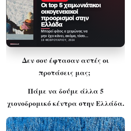
Οι top 5 χειμωνιάτικοι
οικογενειακοί
προορισμοί στην
Ελλάδα
Μπορεί φέτος ο χειμώνας να
μην έχει κάνει, ακόμα, τόσο
αισθητή την παρουσία του στην
18 ΦΕΒΡΟΥΑΡΊΟΥ, 2024
Ελλάδα,…
Δεν σου έφτασαν αυτές οι
προτάσεις μας;
Πάμε να δούμε άλλα 5
χιονοδρομικό κέντρα στην Ελλάδα.