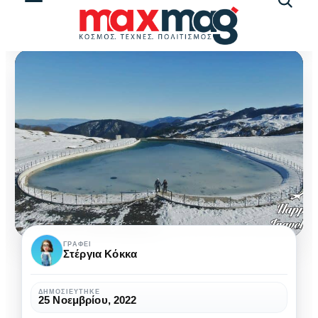
Αναζήτ
άρθρω
10
ΓΡΆΦΕΙ
Στέργια Κόκκα
Χιονοδρομικά
κέντρα
ΔΗΜΟΣΙΕΎΤΗΚΕ
25 Νοεμβρίου, 2022
στην