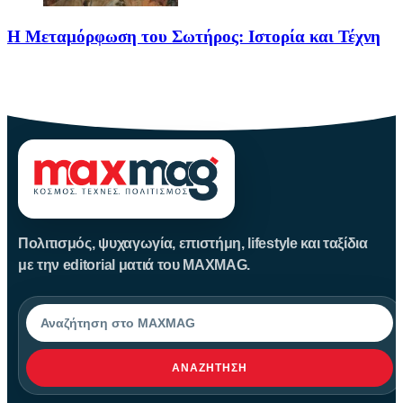
Η Μεταμόρφωση του Σωτήρος: Ιστορία και Τέχνη
Η Μεταμόρφωση του Σωτήρος: Ιστορία και Έθιμα Στις 6
Αυγούστου
Πολιτισμός, ψυχαγωγία, επιστήμη, lifestyle και ταξίδια
με την editorial ματιά του MAXMAG.
Αναζήτηση
ΑΝΑΖΉΤΗΣΗ