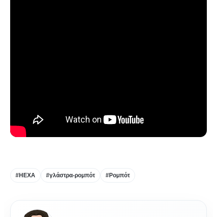
#HEXA
#γλάστρα-ρομπότ
#Ρομπότ