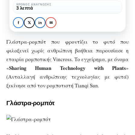
τα
ΧΡΌΝΟΣ ΑΝΆΓΝΩΣΗΣ
ΤΕΧΝΟΛΟΓΊΑ
3 λεπτά
πόδια
Γλάστρα-ρομπότ που
όταν
χτυπά τα πόδια όταν το
f
𝕏
in
✉
το
φυτό διψάει
φυτό
Γλάστρα-ρομπότ που φροντίζει το φυτό που
διψάει
φιλοξενεί χωρίς ανθρώπινη βοήθεια παρουσίασε η
εταιρία ρομποτικής Vincross. Το εγχείρημα, με όνομα
Sharing
Human
Technology
with
Plants
«
»
(Ανταλλαγή ανθρώπινης τεχνολογίας με φυτά)
ξεκίνησε από τον ρομποτιστή Tianqi Sun.
Γλάστρα-ρομπότ