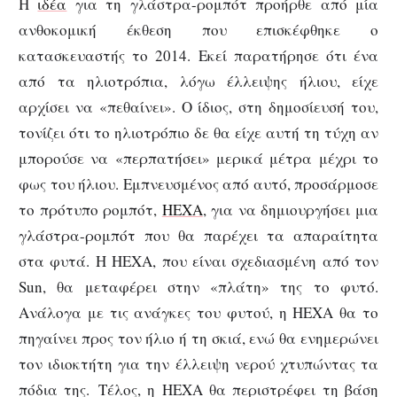
Η
ιδέα
για τη γλάστρα-ρομπότ προήρθε από μία
ανθοκομική έκθεση που επισκέφθηκε ο
κατασκευαστής το 2014. Εκεί παρατήρησε ότι ένα
από τα ηλιοτρόπια, λόγω έλλειψης ήλιου, είχε
αρχίσει να «πεθαίνει». Ο ίδιος, στη δημοσίευσή του,
τονίζει ότι το ηλιοτρόπιο δε θα είχε αυτή τη τύχη αν
μπορούσε να «περπατήσει» μερικά μέτρα μέχρι το
φως του ήλιου. Εμπνευσμένος από αυτό, προσάρμοσε
το πρότυπο ρομπότ,
HEXA
, για να δημιουργήσει μια
γλάστρα-ρομπότ που θα παρέχει τα απαραίτητα
στα φυτά. Η HEXA, που είναι σχεδιασμένη από τον
Sun, θα μεταφέρει στην «πλάτη» της το φυτό.
Ανάλογα με τις ανάγκες του φυτού, η HEXA θα το
πηγαίνει προς τον ήλιο ή τη σκιά, ενώ θα ενημερώνει
τον ιδιοκτήτη για την έλλειψη νερού χτυπώντας τα
πόδια της. Τέλος, η HEXA θα περιστρέφει τη βάση