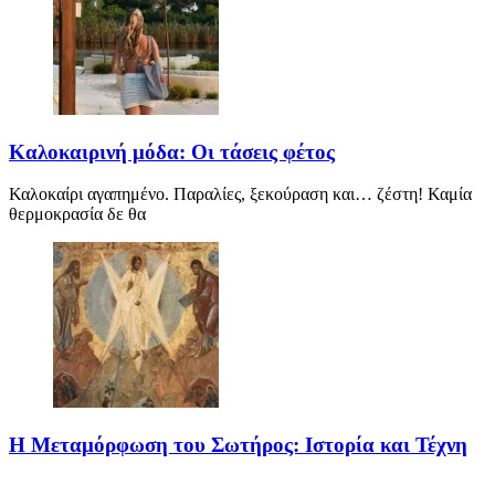
Καλοκαιρινή μόδα: Οι τάσεις φέτος
Καλοκαίρι αγαπημένο. Παραλίες, ξεκούραση και… ζέστη! Καμία
θερμοκρασία δε θα
Η Μεταμόρφωση του Σωτήρος: Ιστορία και Τέχνη
Η Μεταμόρφωση του Σωτήρος: Ιστορία και Έθιμα Στις 6