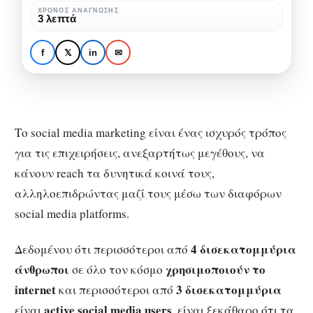
η
ΧΡΌΝΟΣ ΑΝΆΓΝΩΣΗΣ
SOCIAL MEDIA
ΤΕΧΝΟΛΟΓΊΑ
3 λεπτά
Τεχνητή
Social Media Marketing
Νοημοσύνη
και η Τεχνητή
f
𝕏
in
✉
(AI)
Νοημοσύνη (AI)
Το social media marketing είναι ένας ισχυρός τρόπος
για τις επιχειρήσεις, ανεξαρτήτως μεγέθους, να
κάνουν reach τα δυνητικά κοινά τους,
αλληλοεπιδρώντας μαζί τους μέσω των διαφόρων
social media platforms.
4 δισεκατομμύρια
Δεδομένου ότι περισσότεροι από
άνθρωποι
χρησιμοποιούν το
σε όλο τον κόσμο
internet
3 δισεκατομμύρια
και περισσότεροι από
active social media users
είναι
, είναι ξεκάθαρο ότι τα