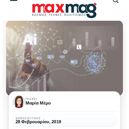
Αναζήτ
άρθρω
Social
ΓΡΆΦΕΙ
Μαρία Μέμο
Media
Marketing
ΔΗΜΟΣΙΕΎΤΗΚΕ
28 Φεβρουαρίου, 2019
και