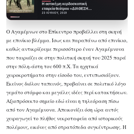
Η αστική μη κερδοσκοπική
εταιρεία θεάτρου «ΔΙΑΘΕΣΗ
ΤΕΧΝΗΣ» και η «VC»,
23 ΙΟΥΛΊΟΥ, 2019
παρουσιάζουν ένα διαδραστικό
θεατρικό δρώμενο…
Ο Αγαμέμνων στο Επίκεντρο προβάλλει στη σκηνή
με επινίκιο βλέμμα. Ίσως και παραπάνω από επινίκιο,
καθώς αντικρίζουμε περισσότερο έναν Αγαμέμνονα
που ταιριάζει σε στην πολιτική σκηνή του 2025 παρά
στην πόλη-άστη του 600 π.Χ. Τα ηχητικά
χειροκροτήματα στην είσοδο του, εντυπωσιάζουν.
Εκείνος διόλου ταπεινός, προβαίνει σε πολιτικό λόγο
γεμάτο στόμφο και μεγάλες ιδέες περί κατακτήσεων.
Αξιοπρόσεκτο σημείο εδώ είναι η τηλεόραση πίσω
από τον Αγαμέμνονα. Απεικονίζει όση ώρα αυτός
χειραγωγεί το πλήθος νεκροταφεία από ιστορικούς
πολέμους, εικόνες από στρατόπεδα συγκέντρωσης. Η