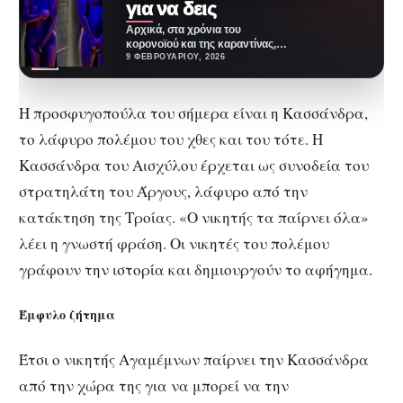
για να δεις
Αρχικά, στα χρόνια του
κορονοϊού και της καραντίνας,
ήρθαμε σε επαφή με το
9 ΦΕΒΡΟΥΑΡΊΟΥ, 2026
επονομαζόμενο ως online…
Η προσφυγοπούλα του σήμερα είναι η Κασσάνδρα,
το λάφυρο πολέμου του χθες και του τότε. Η
Κασσάνδρα του Αισχύλου έρχεται ως συνοδεία του
στρατηλάτη του Άργους, λάφυρο από την
κατάκτηση της Τροίας. «Ο νικητής τα παίρνει όλα»
λέει η γνωστή φράση. Οι νικητές του πολέμου
γράφουν την ιστορία και δημιουργούν το αφήγημα.
Έμφυλο ζήτημα
Έτσι ο νικητής Αγαμέμνων παίρνει την Κασσάνδρα
από την χώρα της για να μπορεί να την