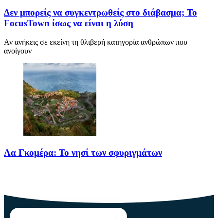
Δεν μπορείς να συγκεντρωθείς στο διάβασμα; Το
FocusTown ίσως να είναι η λύση
Αν ανήκεις σε εκείνη τη θλιβερή κατηγορία ανθρώπων που
ανοίγουν
Λα Γκομέρα: Το νησί των σφυριγμάτων
Πηγή: media.houseandgarden.co.ukΜακριά από τα πολύβουα
θέρετρα και τις κοσμοπολίτικες εικόνες