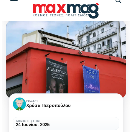
Αναζήτ
άρθρω
Αγαμέμνων
ΓΡΆΦΕΙ
Χρύσα Πετροπούλου
στο
Επίκεντρο:
ΔΗΜΟΣΙΕΎΤΗΚΕ
24 Ιουνίου, 2025
Ο