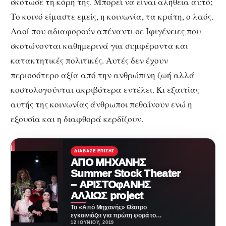
σκότωσε τη κόρη της. Μπορεί να είναι αλήθεια αυτό;
Το κοινό είμαστε εμείς, η κοινωνία, τα κράτη, ο λαός.
Λαοί που αδιαφορούν απέναντι σε
Ιφιγένειες
που
σκοτώνονται καθημερινά για συμφέροντα και
κατακτητικές πολιτικές. Αυτές δεν έχουν
περισσότερο αξία από την ανθρώπινη ζωή αλλά
κοστολογούνται ακριβότερα εντέλει. Κι εξαιτίας
αυτής της κοινωνίας άνθρωποι πεθαίνουν ενώ η
εξουσία και η διαφθορά κερδίζουν.
ΔΙΆΒΑΣΕ ΕΠΊΣΗΣ
ΑΠΟ ΜΗΧΑΝΗΣ
Summer Stock Theater
– ΑΡΙΣΤΟφΑΝΗΣ
ΑΛλΙΩΣ project
Το «Από Μηχανής» Θέατρο
εγκαινιάζει για πρώτη φορά το
θεσμό «Summer Stock Theatre»
12 ΙΟΥΝΊΟΥ, 2019