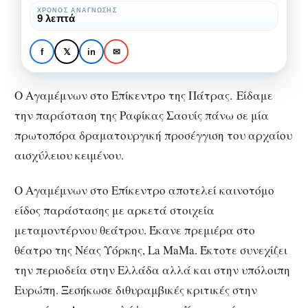
κύκλος
ΧΡΌΝΟΣ ΑΝΆΓΝΩΣΗΣ
ΘΕΑΤΡΙΚΈΣ ΠΡΟΤΆΣΕΙΣ
ΘΈΑΤΡΟ
9 λεπτά
του
Αγαμέμνων στο
αίματος
Επίκεντρο: Ο κύκλος
f
𝕏
in
✉
του αίματος
Ο Αγαμέμνων στο
Επίκεντρο της Πάτρας.
Είδαμε
την παράσταση της Ραφίκας Σαουίς πάνω σε μία
πρωτοπόρα δραματουργική προσέγγιση του αρχαίου
αισχύλειου κειμένου.
Ο Αγαμέμνων στο Επίκεντρο αποτελεί καινοτόμο
είδος παράστασης με αρκετά στοιχεία
μεταμοντέρνου θεάτρου. Έκανε πρεμιέρα στο
θέατρο της Νέας Υόρκης, La MaMa. Έκτοτε συνεχίζει
την περιοδεία στην Ελλάδα αλλά και στην υπόλοιπη
Ευρώπη. Ξεσήκωσε διθυραμβικές κριτικές στην