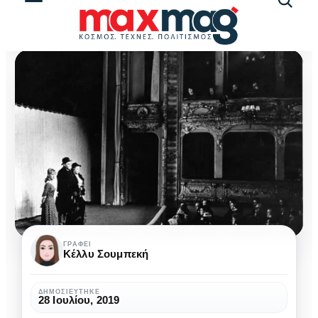
Αναζήτ
άρθρω
Επικό
ΓΡΆΦΕΙ
Κέλλυ Σουμπεκή
Θέατρο
μέσα
ΔΗΜΟΣΙΕΎΤΗΚΕ
28 Ιουλίου, 2019
από