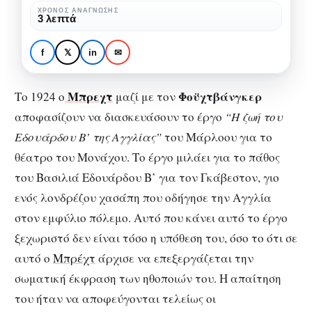
τα
ΧΡΌΝΟΣ ΑΝΆΓΝΩΣΗΣ
3 λεπτά
μάτια
ΘΕΑΤΡΙΚΉ ΕΚΠΑΊΔΕΥΣΗ
ΘΈΑΤΡΟ
του
Επικό Θέατρο μέσα από
f
𝕏
in
✉
Μπρεχτ
τα μάτια του Μπρεχτ
Μπρεχτ
Φοϋχτβάνγκερ
Το 1924 ο
μαζί με τον
αποφασίζουν να διασκευάσουν το έργο
“Η ζωή του
Εδουάρδου Β’ της Αγγλίας”
του Μάρλοου για το
θέατρο του Μονάχου. Το έργο μιλάει για το πάθος
του Βασιλιά Εδουάρδου Β’ για τον Γκάβεστον, γιο
ενός λονδρέζου χασάπη που οδήγησε την Αγγλία
στον εμφύλιο πόλεμο. Αυτό που κάνει αυτό το έργο
ξεχωριστό δεν είναι τόσο η υπόθεση του, όσο το ότι σε
αυτό ο
Μπρέχτ
άρχισε να επεξεργάζεται την
σωματική έκφραση των ηθοποιών του. Η απαίτηση
του ήταν να αποφεύγονται τελείως οι