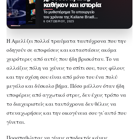
καθήκον και ιστορία
Το μυθιστόρημα Το υπουργείο
του χρόνου της Kaliane Bradley,
κυκλοφορεί από τις Εκδόσεις
6 ΟΚΤΩΒΡΊΟΥ, 2025
Μεταίχμιο και είναι…
Η Αμελί ζει πολλά τραύματα ταυτόχρονα που την
οδηγούν σε αποφάσεις και καταστάσεις ακόμα
χειρότερες από αυτές που ήδη βρισκόταν. Το να
αλλάζεις πόλη να χάνεις το σπίτι σου, τους φίλους
και την σχέση σου είναι από μόνο του ένα πολύ
μεγάλο και δύσκολο βήμα. Πόσο μάλλον όταν ήδη
υποφέρεις από αγχωτικό στρες, δεν έχεις τρόπο να
το διαχειριστείς και ταυτόχρονα δεν θέλεις να
στεναχωρήσεις και την οικογένεια σου γι΄αυτό που
γίνεται.
Προσπαθώντας να γίνεις αποδεκτός κάνεις