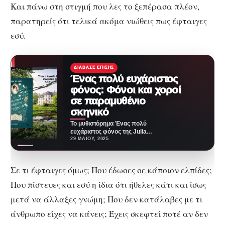
Και πάνω στη στιγμή που λες το ξεπέρασα πλέον,
παρατηρείς ότι τελικά ακόμα νιώθεις πως έφταιγες
εσύ.
ΔΙΆΒΑΣΕ ΕΠΊΣΗΣ
Ένας πολύ ευχάριστος
φόνος: Φόνοι και χοροί
σε παραμυθένιο
σκηνικό
Το μυθιστόρημα Ένας πολύ
ευχάριστος φόνος της Julia
Seales, κυκλοφορεί από τις
29 ΜΑΪ́ΟΥ, 2025
εκδόσεις Μεταίχμιο και σου…
Σε τι έφταιγες όμως; Που έδωσες σε κάποιον ελπίδες;
Που πίστευες και εσύ η ίδια ότι ήθελες κάτι και ίσως
μετά να άλλαξες γνώμη; Που δεν κατάλαβες με τι
άνθρωπο είχες να κάνεις; Έχεις σκεφτεί ποτέ αν δεν