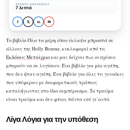
έκλαψα
ΒΙΒΛΊΟ
ΒΙΒΛΙΟΠΑΡΟΥΣΙΆΣΕΙΣ
ΝΈΕΣ ΚΥΚΛΟΦΟΡΊΕΣ
ΧΡΌΝΟΣ ΑΝΆΓΝΩΣΗΣ
7 λεπτά
Όλα τα μέρη όπου έκλαψα
μπροστά
μπροστά σε άλλους:
σε
f
𝕏
in
✉
Επιτρέπεται να αλλάξεις
άλλους:
γνώμη, επιβάλλεται να πεις όχι!
Επιτρέπεται
Το βιβλίο Όλα τα μέρη όπου έκλαψα μπροστά σε
να
άλλους της Holly Bourne, κυκλοφορεί από τις
αλλάξεις
Εκδόσεις Μεταίχμιο
και μας δείχνει πως οι σχέσεις
γνώμη,
μπορούν να σε λυγίσουν. Ένα βιβλίο για μία αγάπη,
επιβάλλεται
που δεν ήταν αγάπη. Ένα βιβλίο για όλες τις γυναίκες
να
που υπέφεραν με διαφορετικούς τρόπους
πεις
καταλήγωντας στο ίδιο συμπέρασμα. Το τραύμα
όχι!
είναι τραύμα και δεν φταις πάντα εσύ γι΄αυτό.
Λίγα Λόγια για την υπόθεση