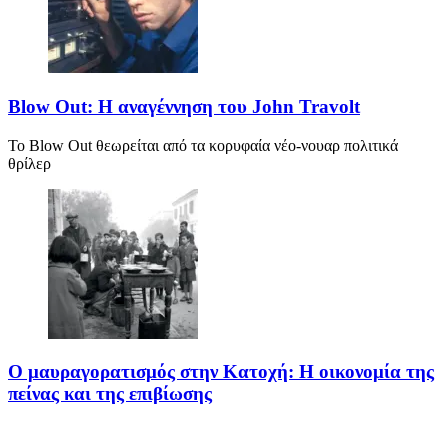
Blow Out: Η αναγέννηση του John Travolt
Το Blow Out θεωρείται από τα κορυφαία νέο-νουαρ πολιτικά
θρίλερ
Ο μαυραγορατισμός στην Κατοχή: Η οικονομία της
πείνας και της επιβίωσης
Ο μαυραγορατισμός στην Κατοχή δεν υπήρξε απλώς μια παράνομη