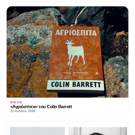
ΒΙΒΛΊΟ
«Αγριόσπιτα» του Colin Barrett
21 Ιουνίου, 2026