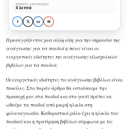
της
ΧΡΌΝΟΣ ΑΝΆΓΝΩΣΗΣ
4 λεπτά
ΒΙΒΛΊΟ
σημασίας
Προσεγγίζοντας μια άλλη
της
όψη της σημασίας της
f
𝕏
in
✉
ανάγνωσης
ανάγνωσης για τα παιδιά
για
Προσεγγίζοντας μια άλλη όψη για την σημασία της
τα
ανάγνωσης για τα παιδιά ή ποιες είναι οι
παιδιά
ευεργετικές ιδιότητες της ανάγνωσης εξωσχολικών
βιβλίων για τα παιδιά;
Οι ευεργετικές ιδιότητες τις ανάγνωσης βιβλίων είναι
ποικίλες. Στο παρόν άρθρο θα εστιάσουμε την
προσοχή μας στα παιδιά και στο γιατί πρέπει να
ωθούμε τα παιδιά από μικρή ηλικία στη
φιλαναγνωσία. Καθοριστικό ρόλο έχει η ηλικία του
παιδιού και η προτίμηση βιβλίων σύμφωνα με τις