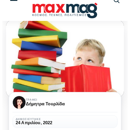
Αναζήτ
άρθρω
Προσεγγίζοντας
ΓΡΆΦΕΙ
Δήμητρα Τουρλίδα
μια
άλλη
ΔΗΜΟΣΙΕΎΤΗΚΕ
24 Απριλίου, 2022
όψη