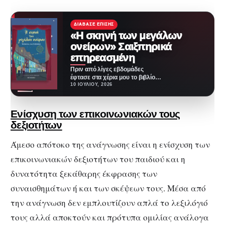
ΔΙΆΒΑΣΕ ΕΠΊΣΗΣ
«Η σκηνή των μεγάλων
ονείρων» Σαιξπηρικά
επηρεασμένη
Πριν από λίγες εβδομάδες
έφτασε στα χέρια μου το βιβλίο
της Monica Gutierrez με τίτλο
10 ΙΟΥΛΊΟΥ, 2026
«Η…
Ενίσχυση των επικοινωνιακών τους
δεξιοτήτων
Άμεσο απότοκο της ανάγνωσης είναι η ενίσχυση των
επικοινωνιακών δεξιοτήτων του παιδιού και η
δυνατότητα ξεκάθαρης έκφρασης των
συναισθημάτων ή και των σκέψεων τους. Μέσα από
την ανάγνωση δεν εμπλουτίζουν απλά το λεξιλόγιό
τους αλλά αποκτούν και πρότυπα ομιλίας ανάλογα