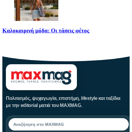
Καλοκαιρινή μόδα: Οι τάσεις φέτος
Καλοκαίρι αγαπημένο. Παραλίες, ξεκούραση και… ζέστη! Καμία
θερμοκρασία δε θα
Πολιτισμός, ψυχαγωγία, επιστήμη, lifestyle και ταξίδια
με την editorial ματιά του MAXMAG.
Αναζήτηση