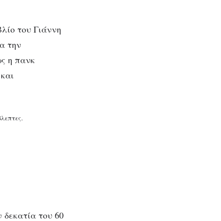
λίο του Γιάννη
α την
ως η πανκ
 και
βλεπτες.
 δεκατία του 60