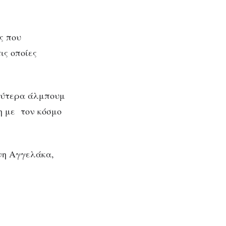
ς που
ις οποίες
αλύτερα άλμπουμ
χη με τον κόσμο
ννη Αγγελάκα,