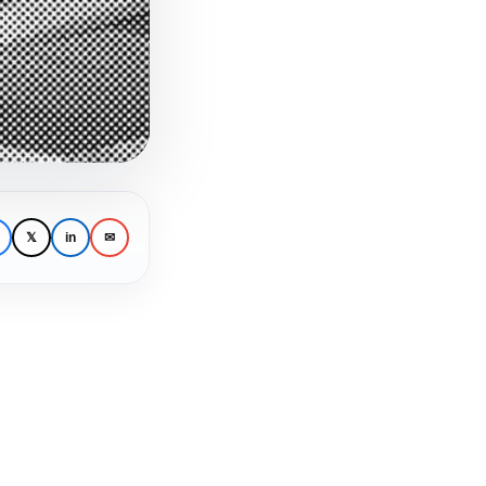
𝕏
in
✉
1