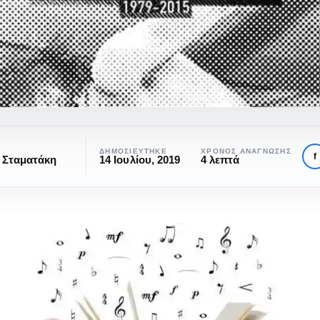
ΔΗΜΟΣΙΕΎΤΗΚΕ
ΧΡΌΝΟΣ ΑΝΆΓΝΩΣΗΣ
f
 Σταματάκη
14 Ιουλίου, 2019
4 λεπτά
ΒΙΒΛΊΟ
ΒΙΒΛΙΟΠΡΟΤΆΣΕΙΣ
Τι βιβλίο ακούς: 4+