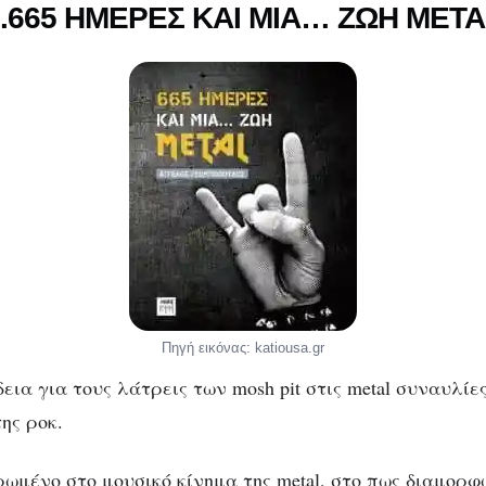
3.665 ΗΜΕΡΕΣ ΚΑΙ ΜΙΑ… ΖΩΗ META
Πηγή εικόνας: katiousa.gr
ια για τους λάτρεις των mosh pit στις metal συναυλίες
ης ροκ.
ρωμένο στο μουσικό κίνημα της metal, στο πως διαμορφ