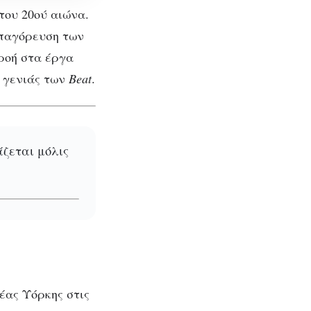
του 20ού αιώνα.
απαγόρευση των
ρροή στα έργα
 γενιάς των
Beat
.
ζεται μόλις
ας Υόρκης στις