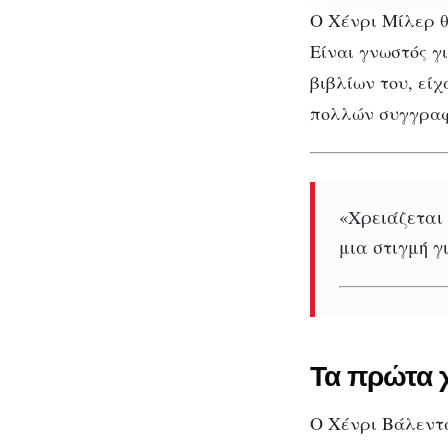
συγγραφέα
Ο Χένρι Μίλερ θ
Είναι γνωστός γ
βιβλίων του, εί
πολλών συγγραφ
«Χρειάζεται
μια στιγμή γ
Τα πρώτα χ
Ο Χένρι Βάλεντ