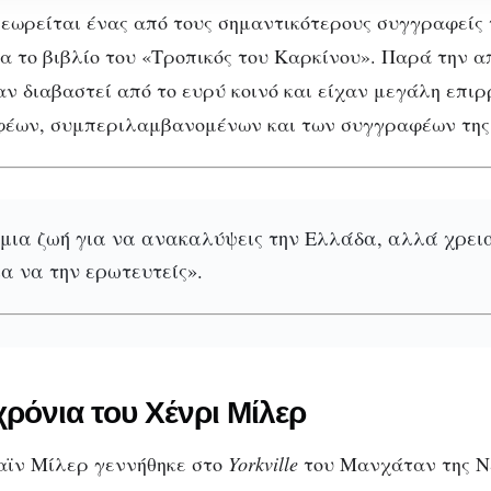
ς
εωρείται ένας από τους σημαντικότερους συγγραφείς 
ια το βιβλίο του «Τροπικός του Καρκίνου». Παρά την 
χαν διαβαστεί από το ευρύ κοινό και είχαν μεγάλη επι
έων, συμπεριλαμβανομένων και των συγγραφέων της
 μια ζωή για να ανακαλύψεις την Ελλάδα, αλλά χρειά
ΑΦΙΕΡΏΜΑΤΑ
ΚΑΛΛΙΤΈΧΝΕΣ
ΣΥΓΓΡΑΦΕΊΣ
Χένρι Μίλερ: Ο
ια να την ερωτευτείς».
επαναστάτης
συγγραφέας
ρόνια του Χένρι Μίλερ
αϊν Μίλερ γεννήθηκε στο
Yorkville
του Μανχάταν της Νέ