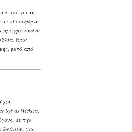
ιών του για τη
πε: «
Γεννήθηκα
ι πραγματικά οι
βιβλία. Ήταν
κης, μετά από
μέχρι
ce Sylvas Wickens
,
ύγους, με την
α δουλεύει για