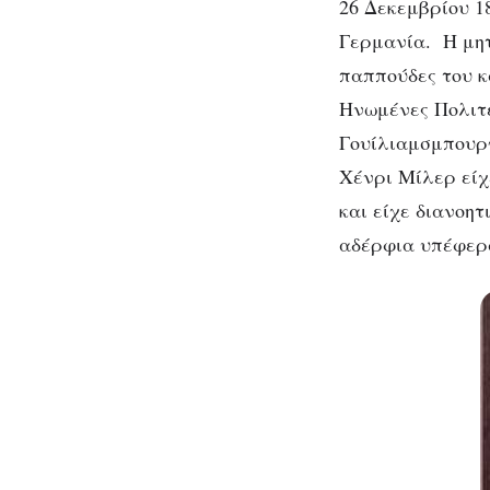
26 Δεκεμβρίου 18
Γερμανία. Η μητ
παππούδες του κ
Ηνωμένες Πολιτε
Γουίλιαμσμπουργ
Χένρι Μίλερ είχ
και είχε διανοητ
αδέρφια υπέφερα