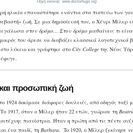
Πηγή εικόνας: www.doctorhugo.org
ρή ηλικία επαναστάτησε ενάντια στα πιστεύω των γον
σεβαστή» ζωή. Σε μια δημοσίευσή του, ο Χένρι Μίλερ εί
μεγάλωσα στον δρόμο… Στον δρόμο μαθαίνεις τι είνα
 μικρός του άρεσε να διαβάζει κλασσικά λογοτεχνικά 
 στο λύκειο και γράφτηκε στο
City College
της Νέας Υόρ
 έφυγε.
και προσωπική ζωή
το 1924 δοκίμασε διάφορες δουλειές, από οδηγός ταξί 
 Το 1917, όταν ο Μίλερ ήταν 22 ετών, γνώρισε τη
Beatri
ασιτέχνης πιανίστρια. Ήταν η πρώτη από τις πέντε συζ
αι ένα παιδί, τη
Barbara
. To 1920, o Μίλερ ξεκίνησε ν