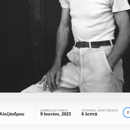
ΔΗΜΟΣΙΕΎΤΗΚΕ
ΧΡΌΝΟΣ ΑΝΆΓΝΩΣΗΣ
f
 Αλεξάνδρου
9 Ιουνίου, 2023
6 λεπτά
ς