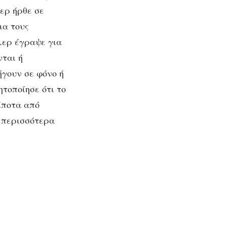
ερ ήρθε σε
ια τους
λερ έγραψε για
νται ή
ήγουν σε φόνο ή
ητοποίησε ότι το
τίποτα από
ο περισσότερα