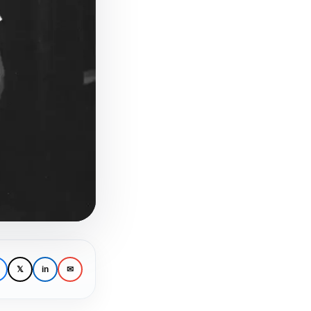
𝕏
in
✉