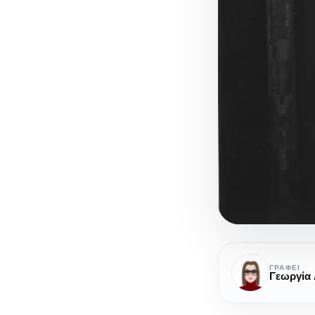
Χένρι
Μίλερ:
ΓΡΆΦΕΙ
Γεωργία
Ο
επαναστάτη