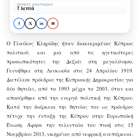
πολιτικός
ΧΡΌΝΟΣ ΑΝΆΓΝΩΣΗΣ
ΑΦΙΕΡΏΜΑΤΑ
ΠΟΛΙΤΙΚΟΊ
7 λεπτά
Γλαύκος Κληρίδης:
διακεκριμένος Κύπριος
f
𝕏
in
✉
πολιτικός
Ο Γλαύκος Κληρίδης ήταν διακεκριμένος Κύπριος
πολιτικός και μια από τις ηγετικότερες
προσωπικότητες της Δεξιάς στη μεγαλόνησο.
Γεννήθηκε στη Λευκωσία στις 24 Απριλίου 1919.
Διετέλεσε πρόεδρος της Κυπριακής Δημοκρατίας για
δύο θητείες, από το 1993 μέχρι το 2003, όταν και
αποσύρθηκε από την ενεργό πολιτική της Κύπρου.
Κατά την διάρκεια της θητείας του ως πρόεδρος
πέτυχε την ένταξη της Κύπρου στην Ευρωπαϊκή
Ένωση. Άφησε την τελευταία του πνοή στις 15
Νοεμβρίου 2013, νικημένος από νεφρική ανεπάρκεια.