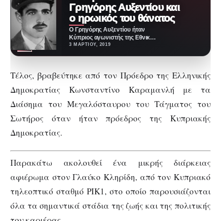
Γρηγόρης Αυξεντίου και
ο ηρωικός του θάνατος
Ο Γρηγόρης Αυξεντίου ήταν
Κύπριος αγωνιστής της Εθνικής
Οργάνωσης Κυπρίων
3 ΜΑΡΤΊΟΥ, 2019
Αγωνιστών (Ε.Ο.Κ.Α).
Γεννήθηκε στις 22
Φεβρουαρίου…
Τέλος, βραβεύτηκε από τον Πρόεδρο της Ελληνικής
Δημοκρατίας Κωνσταντίνο Καραμανλή με τα
Διάσημα του Μεγαλόσταυρου του Τάγματος του
Σωτήρος όταν ήταν πρόεδρος της Κυπριακής
Δημοκρατίας.
Παρακάτω ακολουθεί ένα μικρής διάρκειας
αφιέρωμα στον Γλαύκο Κληρίδη, από τον Κυπριακό
τηλεοπτικό σταθμό ΡΙΚ1, στο οποίο παρουσιάζονται
όλα τα σημαντικά στάδια της ζωής και της πολιτικής
του καριέρας.