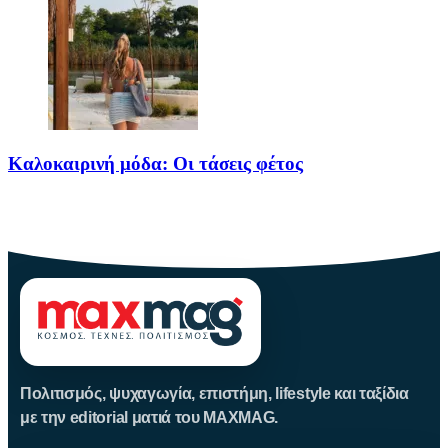
Καλοκαιρινή μόδα: Οι τάσεις φέτος
Καλοκαίρι αγαπημένο. Παραλίες, ξεκούραση και… ζέστη! Καμία
θερμοκρασία δε θα
Πολιτισμός, ψυχαγωγία, επιστήμη, lifestyle και ταξίδια
με την editorial ματιά του MAXMAG.