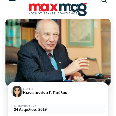
Αναζήτ
άρθρω
Γλαύκος
ΓΡΆΦΕΙ
Κωνσταντίνα Γ. Παύλου
Κληρίδης:
διακεκριμένος
ΔΗΜΟΣΙΕΎΤΗΚΕ
24 Απριλίου, 2019
Κύπριος