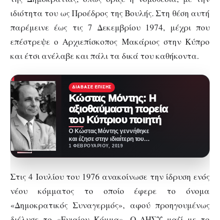
ιδιότητα του ως Προέδρος της Βουλής. Στη θέση αυτή
παρέμεινε έως τις 7 Δεκεμβρίου 1974, μέχρι που
επέστρεψε ο Αρχιεπίσκοπος Μακάριος στην Κύπρο
και έτσι ανέλαβε και πάλι τα δικά του καθήκοντα.
ΔΙΆΒΑΣΕ ΕΠΊΣΗΣ
Κώστας Μόντης: Η
αξιοθαύμαστη πορεία
του Κύπριου ποιητή
Ο Κώστας Μόντης γεννήθηκε
και έζησε στην ιδιαίτερη του
πατρίδα, την Κύπρο.
1 ΦΕΒΡΟΥΑΡΊΟΥ, 2019
Συγγραφέας, λογοτέχνης,
μυθιστοριογράφος,
συγγραφέας…
Στις 4 Ιουλίου του 1976 ανακοίνωσε την ίδρυση ενός
νέου κόμματος το οποίο έφερε το όνομα
«Δημοκρατικός Συναγερμός», αφού προηγουμένως
διέλυσε το «Ενιαίον Κόμμα». Ο ΔΗΣΥ μαζί με το