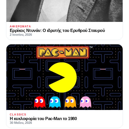
ΑΦΙΕΡΏΜΑΤΑ
Ερρίκος Ντυνάν: Ο ιδρυτής του Ερυθρού Σταυρού
2 Ιουνίου, 2026
CLASSICS
Η κυκλοφορία του Pac-Man το 1980
30 Μαΐου, 2026