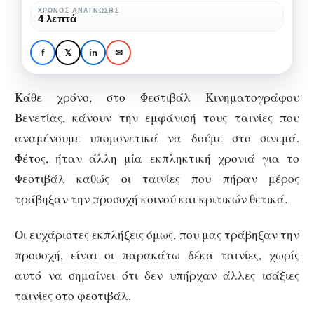
Οι
ΧΡΌΝΟΣ ΑΝΆΓΝΩΣΗΣ
ΚΙΝΗΜΑΤΟΓΡΆΦΟΣ
4 λεπτά
10
74o Φεστιβάλ
ταινίες
Κινηματογράφου
f
𝕏
in
✉
που
Βενετίας: Οι 10 ταινίες
ξεχωρίζουν
που ξεχωρίζουν
Κάθε χρόνο, στο Φεστιβάλ Κινηματογράφου
Βενετίας, κάνουν την εμφάνισή τους ταινίες που
αναμένουμε υπομονετικά να δούμε στο σινεμά.
Φέτος, ήταν άλλη μία εκπληκτική χρονιά για το
Φεστιβάλ καθώς οι ταινίες που πήραν μέρος
τράβηξαν την προσοχή κοινού και κριτικών θετικά.
Οι ευχάριστες εκπλήξεις όμως, που μας τράβηξαν την
προσοχή, είναι οι παρακάτω δέκα ταινίες, χωρίς
αυτό να σημαίνει ότι δεν υπήρχαν άλλες ισάξιες
ταινίες στο φεστιβάλ.