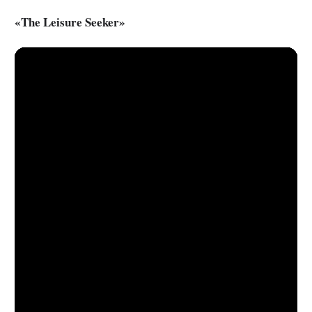
«The Leisure Seeker»