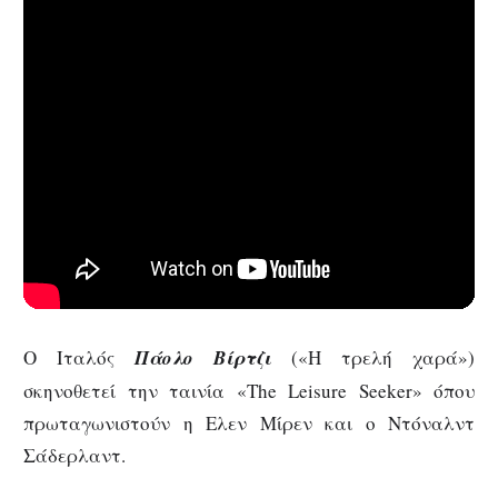
Ο Ιταλός
Πάολο Βίρτζι
(«Η τρελή χαρά»)
σκηνοθετεί την ταινία «The Leisure Seeker» όπου
πρωταγωνιστούν η Ελεν Μίρεν και ο Ντόναλντ
Σάδερλαντ.