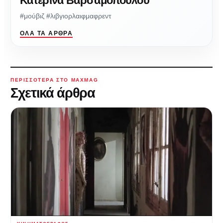
Κατερίνα Βαρσαμοπούλου
#μούβιζ #λιβγιορλαιφμαφρεντ
ΌΛΑ ΤΑ ΆΡΘΡΑ
ΠΕΡΙΣΣΌΤΕΡΑ ΣΤΟ MAXMAG
Σχετικά άρθρα