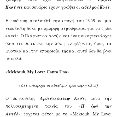
Κλούνεϊ
και σενάριο έχουν γράψει οι
αδελφοί Κοέν.
Η υπόθεση ακολουθεί την εποχή του 1959 σε μια
νεόκτιστη πόλη με όμορφη ατμόσφαιρα για να ζήσει
κανείς. Ο Γκάρντνερ Λοτζ είναι ένας οικογενειάρχης
όπου ζει σε εκείνη την πόλη γνωρίζοντας όμως τα
μυστικά και την υποκρισία της και αυτό δεν θα βγει
σε καλό.
«Mektoub, My Love: Canto Uno
»
(δεν υπάρχει διαθέσιμο τρέιλερ ή κλιπ)
Ο σκηνοθέτης
Αμπντελατίφ Κεσίς
μετά την
πολυσυζητημένη ταινία του
«Η ζωή της
Αντέλ»
έρχεται φέτος με το «Mektoub, My Love: