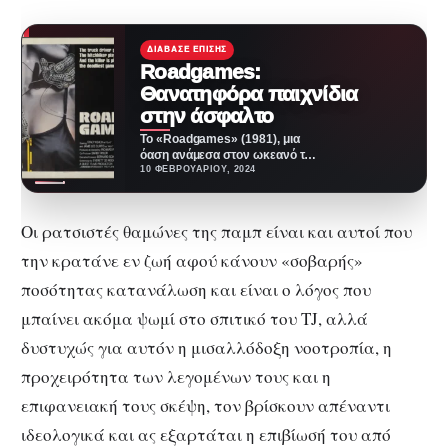
ΔΙΆΒΑΣΕ ΕΠΊΣΗΣ
Roadgames:
Θανατηφόρα παιχνίδια
στην άσφαλτο
Το «Roadgames» (1981), μια
όαση ανάμεσα στον ωκεανό των
μέτριων slasher ταινιών που
10 ΦΕΒΡΟΥΑΡΊΟΥ, 2024
πλημμύρισαν τη δεκαετία…
Οι ρατσιστές θαμώνες της παμπ είναι και αυτοί που
την κρατάνε εν ζωή αφού κάνουν «σοβαρής»
ποσότητας κατανάλωση και είναι ο λόγος που
μπαίνει ακόμα ψωμί στο σπιτικό του TJ, αλλά
δυστυχώς για αυτόν η μισαλλόδοξη νοοτροπία, η
προχειρότητα των λεγομένων τους και η
επιφανειακή τους σκέψη, τον βρίσκουν απέναντι
ιδεολογικά και ας εξαρτάται η επιβίωσή του από