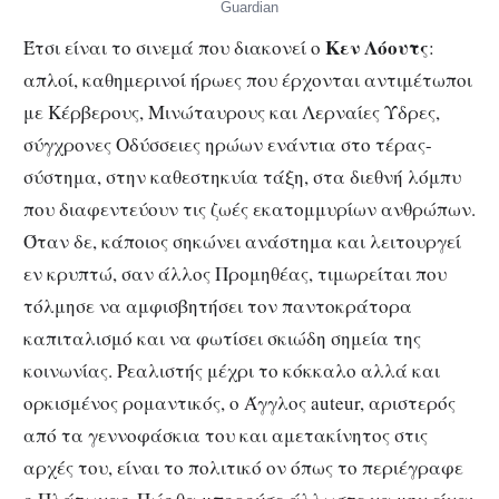
Guardian
Κεν Λόουτς
Έτσι είναι το σινεμά που διακονεί ο
:
απλοί, καθημερινοί ήρωες που έρχονται αντιμέτωποι
με Κέρβερους, Μινώταυρους και Λερναίες Ύδρες,
σύγχρονες Οδύσσειες ηρώων ενάντια στο τέρας-
σύστημα, στην καθεστηκυία τάξη, στα διεθνή λόμπυ
που διαφεντεύουν τις ζωές εκατομμυρίων ανθρώπων.
Όταν δε, κάποιος σηκώνει ανάστημα και λειτουργεί
εν κρυπτώ, σαν άλλος Προμηθέας, τιμωρείται που
τόλμησε να αμφισβητήσει τον παντοκράτορα
καπιταλισμό και να φωτίσει σκιώδη σημεία της
κοινωνίας. Ρεαλιστής μέχρι το κόκκαλο αλλά και
ορκισμένος ρομαντικός, ο Άγγλος auteur, αριστερός
από τα γεννοφάσκια του και αμετακίνητος στις
αρχές του, είναι το πολιτικό ον όπως το περιέγραφε