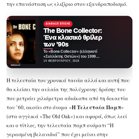
την επανάσταση ως ελιξίριο στον εξανδραποδισμό.
ΔΙΆΒΑΣΕ ΕΠΊΣΗΣ
The Bone Collector:
Ένα κλασικό θρίλερ
των ’90s
Το «Bone Collector» (ελληνιστί
«Συλλέκτης Οστών») του 1999
δεν είναι κάτι παραπάνω από
19 ΦΕΒΡΟΥΑΡΊΟΥ, 2024
αυτό που υπόσχεται:…
H τελευταία του χρονικά ταινία αλλά και αυτή που
θα κλείσει την αυλαία της πολύχρονης δράσης του
που μετράει χιλιόμετρα αδιάκοπα από τη δεκαετία
Η Τελευταία Παμπ
του ’60, ακούει στο όνομα «
»
(στα αγγλικά «The Old Oak») και αφορά, όπως λεεί
και ο τίτλος, την τελευταία παμπ ονόματι “Η
γερασμένη βελανιδιά” που έχει μείνει στην