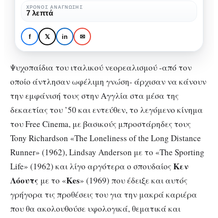
«αντίο»
ΧΡΌΝΟΣ ΑΝΆΓΝΩΣΗΣ
ΚΙΝΗΜΑΤΟΓΡΆΦΟΣ
ΚΡΙΤΙΚΈΣ
ΠΡΟΤΆΣΕΙΣ ΤΑΙΝΙΏΝ
7 λεπτά
του
Η Τελευταία Παμπ: Το
Κεν
«αντίο» του Κεν Λόουτς
f
𝕏
in
✉
Λόουτς
στο σινεμά
στο
Ψυχοπαίδια του ιταλικού νεορεαλισμού -από τον
σινεμά
οποίο άντλησαν ωφέλιμη γνώση- άρχισαν να κάνουν
την εμφάνισή τους στην Αγγλία στα μέσα της
δεκαετίας του ’50 και εντεύθεν, το λεγόμενο κίνημα
του Free Cinema, με βασικούς μπροστάρηδες τους
Tony Richardson «The Loneliness of the Long Distance
Runner» (1962), Lindsay Anderson με το «The Sporting
Κεν
Life» (1962) και λίγο αργότερα ο σπουδαίος
Λόουτς
Kes
με το «
» (1969) που έδειξε και αυτός
γρήγορα τις προθέσεις του για την μακρά καριέρα
που θα ακολουθούσε υφολογικά, θεματικά και