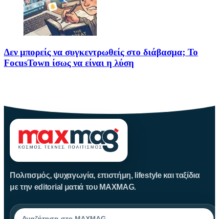
Δεν μπορείς να συγκεντρωθείς στο διάβασμα; Το
FocusTown ίσως να είναι η λύση
Αν ανήκεις σε εκείνη τη θλιβερή κατηγορία ανθρώπων που
ανοίγουν
Πολιτισμός, ψυχαγωγία, επιστήμη, lifestyle και ταξίδια
με την editorial ματιά του MAXMAG.
Αναζήτηση