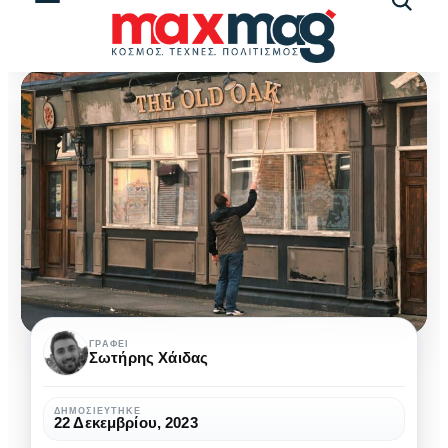
Αναζήτ
άρθρω
Η
ΓΡΆΦΕΙ
Σωτήρης Χάιδας
Τελευταία
Παμπ:
ΔΗΜΟΣΙΕΎΤΗΚΕ
22 Δεκεμβρίου, 2023
Το