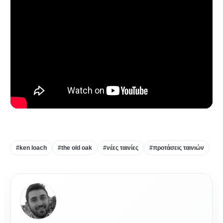
#ken loach
#the old oak
#νέες ταινίες
#προτάσεις ταινιών