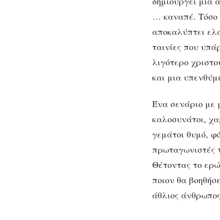
δημιουργεί μια 
… καναπέ. Τόσο 
αποκαλύπτει ελάχ
ταινίες που υπάρ
λιγότερο χριστο
και μια υπενθύμ
Ένα σενάριο με 
καλοσυνάτοι, χα
γεμάτοι θυμό, φό
πρωταγωνιστές το
Θέτοντας το ερώ
ποιον θα βοηθήσ
άθλιος άνθρωπος 