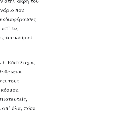
ν στην άκρη του
ενάριο που
ο ενδιαφέρουσες
 απ’ τις
ος του κόσμου
κά. Εύσπλαχοι,
πάνθρωποι
νει τους
 κόσμου.
ιιστευτείς,
 απ’ όλα, πόσο