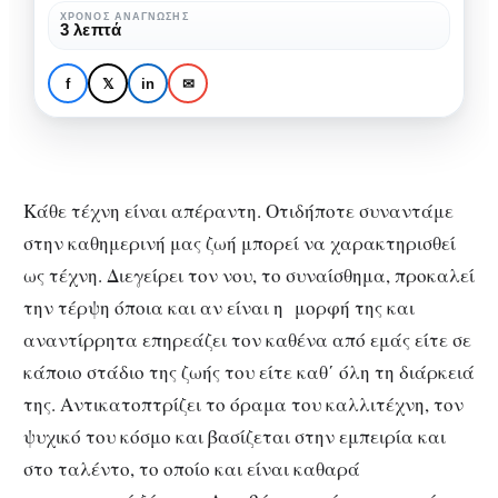
ΧΡΌΝΟΣ ΑΝΆΓΝΩΣΗΣ
3 λεπτά
ΑΠΌΨΕΙΣ
ΦΩΤΟΓΡΑΦΊΑ
Φεστιβάλ φωτογραφίας
f
𝕏
in
✉
στην Ελλάδα
Κάθε τέχνη είναι απέραντη. Οτιδήποτε συναντάμε
στην καθημερινή μας ζωή μπορεί να χαρακτηρισθεί
ως τέχνη. Διεγείρει τον νου, το συναίσθημα, προκαλεί
την τέρψη όποια και αν είναι η μορφή της και
αναντίρρητα επηρεάζει τον καθένα από εμάς είτε σε
κάποιο στάδιο της ζωής του είτε καθ΄ όλη τη διάρκειά
της. Αντικατοπτρίζει το όραμα του καλλιτέχνη, τον
ψυχικό του κόσμο και βασίζεται στην εμπειρία και
στο ταλέντο, το οποίο και είναι καθαρά