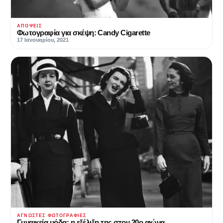
ΑΠΌΨΕΙΣ
Φωτογραφία για σκέψη: Candy Cigarette
17 Ιανουαρίου, 2021
ΆΓΝΩΣΤΕΣ ΦΩΤΟΓΡΑΦΊΕΣ
Γυναικεία μόδα: η εξέλιξη της στον 20ο αιώνα