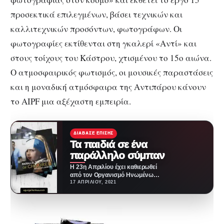
προσεκτικά επιλεγμένων, βάσει τεχνικών και
καλλιτεχνικών προσόντων, φωτογράφων. Οι
φωτογραφίες εκτίθενται στη γκαλερί «Αντί» και
στους τοίχους του Κάστρου, χτισμένου το 15ο αιώνα.
Ο ατμοσφαιρικός φωτισμός, οι μουσικές παραστάσεις
και η μοναδική ατμόσφαιρα της Αντιπάρου κάνουν
το AIPF μια αξέχαστη εμπειρία.
ΔΙΆΒΑΣΕ ΕΠΊΣΗΣ
Τα παιδιά σε ένα
παράλληλο σύμπαν
Η 23η Απριλίου έχει καθιερωθεί
από τον Οργανισμό Ηνωμένων
Εθνών ως η Παγκόσμια Ημέρα
17 ΑΠΡΙΛΊΟΥ, 2021
Βιβλίου και…