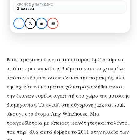
από
ΧΡΌΝΟΣ ΑΝΆΓΝΩΣΗΣ
TRACKLISTING
ΜΟΥΣΙΚΉ
3 λεπτά
την
Τρία τραγούδια που
Amy
λατρέψαμε από την
f
𝕏
in
✉
Winehouse
Amy Winehouse
Κάθε τραγούδι της και μια ιστορία. Εμπνευσμένα
από τα προσωπικά της βιώματα και στοιχειωμένα
από τον κόσμο των ουσιών και της παρακμής, όλα
της σχεδόν τα κομμάτια χιλιοτραγουδήθηκαν και
την έκαναν ευρέως αγαπητή στο χώρο της μουσικής
βιομηχανίας. Το κλειδί στη σύγχρονη jazz και soul,
άκουγε στο όνομα Amy Winehouse. Μια
τραγουδίστρια με άπειρες ικανότητες και ταλέντο,
που παρ’ όλα αυτά έσβησε το 2011 στην ηλικία των