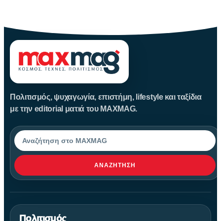
Καλοκαίρι αγαπημένο. Παραλίες, ξεκούραση και… ζέστη! Καμία
θερμοκρασία δε θα
Πολιτισμός, ψυχαγωγία, επιστήμη, lifestyle και ταξίδια
με την editorial ματιά του MAXMAG.
Αναζήτηση
ΑΝΑΖΉΤΗΣΗ
Πολιτισμός