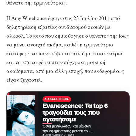
θάνατο της ερμηνεύτριας.
Η Amy Winehouse έφυγε στις 23 Ιουλίου 2011 από
δηλητηρίαση εξαιτίας συνδυασμού ουσιών με
αλκοόλ. Το κενό που δημιούργησε ο θάνατος της ίσως
να μένει ανοιχτό ακόμα, καθώς η ερμηνεύτρια
κατάφερε να παντρέψει το παλιό με το καινούριο
και να επαναφέρει στην σύγχρονη μουσική
ακούσματα, από μια άλλη εποχή, που ενδεχομένως
είχαν ξεχαστεί.
ΔΙΆΒΑΣΕ ΕΠΊΣΗΣ
Evanescence: Τα tοp 6
τραγούδια τους που
αγαπήσαμε
Όσοι μεγάλωσαν και βίωσαν
την εφηβεία τους μεταξύ του
2000 και 2011 σίγουρα έχουν
4 ΔΕΚΕΜΒΡΊΟΥ, 2022