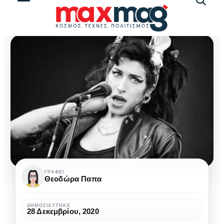
Αναζήτ
άρθρω
Τρία
ΓΡΆΦΕΙ
Θεοδώρα Παπα
τραγούδια
που
ΔΗΜΟΣΙΕΎΤΗΚΕ
28 Δεκεμβρίου, 2020
λατρέψαμε