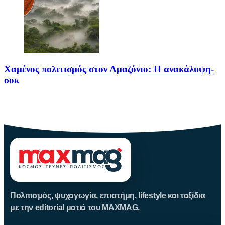
Χαμένος πολιτισμός στον Αμαζόνιο: Η ανακάλυψη-
σοκ
Για δεκαετίες, ο Αμαζόνιος θεωρούνταν μια σχεδόν παρθένα
ζούγκλα, ανέγγιχτη
Πολιτισμός, ψυχαγωγία, επιστήμη, lifestyle και ταξίδια
με την editorial ματιά του MAXMAG.