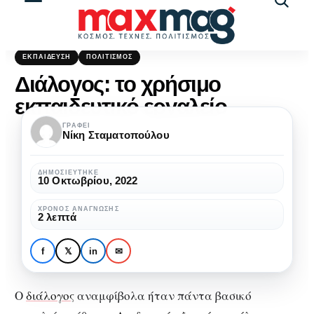
Αναζήτ
άρθρω
ΕΚΠΑΊΔΕΥΣΗ
ΠΟΛΙΤΙΣΜΌΣ
Διάλογος: το χρήσιμο
εκπαιδευτικό εργαλείο
ΓΡΆΦΕΙ
Νίκη Σταματοπούλου
ΔΗΜΟΣΙΕΎΤΗΚΕ
10 Οκτωβρίου, 2022
ΧΡΌΝΟΣ ΑΝΆΓΝΩΣΗΣ
2 λεπτά
f
𝕏
in
✉
Ο
διάλογος
αναμφίβολα ήταν πάντα βασικό