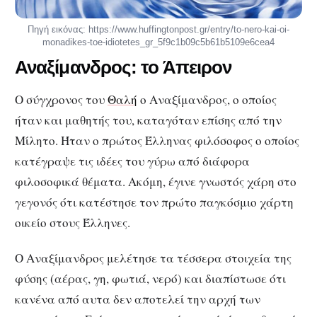
Πηγή εικόνας: https://www.huffingtonpost.gr/entry/to-nero-kai-oi-
monadikes-toe-idiotetes_gr_5f9c1b09c5b61b5109e6cea4
Αναξίμανδρος: το Άπειρον
Ο σύγχρονος του
Θαλή
ο Αναξίμανδρος, ο οποίος
ήταν και μαθητής του, καταγόταν επίσης από την
Μίλητο. Ήταν ο πρώτος Έλληνας φιλόσοφος ο οποίος
κατέγραψε τις ιδέες του γύρω από διάφορα
φιλοσοφικά θέματα. Ακόμη, έγινε γνωστός χάρη στο
γεγονός ότι κατέστησε τον πρώτο παγκόσμιο χάρτη
οικείο στους Έλληνες.
Ο Αναξίμανδρος μελέτησε τα τέσσερα στοιχεία της
φύσης (αέρας, γη, φωτιά, νερό) και διαπίστωσε ότι
κανένα από αυτα δεν αποτελεί την αρχή των