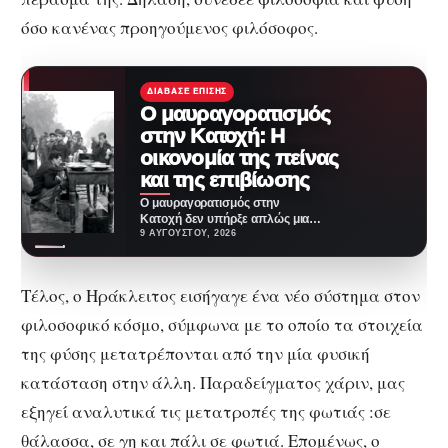
όσο κανένας προηγούμενος φιλόσοφος.
ΔΙΆΒΑΣΕ ΕΠΊΣΗΣ
Ο μαυραγορατισμός
στην Κατοχή: Η
οικονομία της πείνας
και της επιβίωσης
Ο μαυραγορατισμός στην
Κατοχή δεν υπήρξε απλώς μια
παράνομη οικονομική πρακτική,
9 ΑΥΓΟΎΣΤΟΥ, 2026
αποτέλεσε τον μηχανισμό μέσα
από…
Τέλος, ο Ηράκλειτος εισήγαγε ένα νέο σύστημα στον
φιλοσοφικό κόσμο, σύμφωνα με το οποίο τα στοιχεία
της φύσης μετατρέπονται από την μία φυσική
κατάσταση στην άλλη. Παραδείγματος χάριν, μας
εξηγεί αναλυτικά τις μετατροπές της φωτιάς :σε
θάλασσα, σε γη και πάλι σε φωτιά. Επομένως, ο