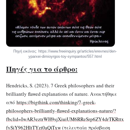
Πηγή εικόνας: https://www.freeinquiry.gr/articles/erevnes/den-
yparxei-dimioyrgos-toy-sympantos/557.html
Πηγές για το άρθρο:
Hendricks, S. (2023). 7 Greek philosophers and their
brilliantly flawed explanations of nature
.
Ανακτήθηκε
από
https://bigthink.com/thinking/7-greek-
philosophers-brilliantly-flawed-explanations-nature/?
fbclid=IwAR3eztrWH9sjXiuiUM6RReSrp6ZY4drTKRttx
fySiY962HltTYzt0aQiTxw
(τελευταία πρόσβαση