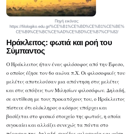
Πηγή εικόνας:
https://filologiko.edu.gr/%CE%B1%CE%BD%CE%B1%CE%BE%
CE%B9%CE%BC%CE%AD%CE%BD%CE%B7%CF%82/
Ηράκλειτος: φωτιά και ροή του
Σύμπαντος
Ο Ηράκλειτος ήταν ένας φιλόσοφος από την Έφεσο,
ο οποίος έζησε τον 6ο αιώνα π.Χ. Οι φιλοσοφικές του
μελέτες αποτελούσαν μια απάντηση στις μελέτες
και στις απόψεις των Μιλησίων φιλοσόφων. Δηλαδή,
σε αντίθεση με τους προκατόχους του, ο Ηράκλειτος
πίστευε ότι ολόκληρος ο κόσμος υπάρχει και
βασίζεται στο φυσικό στοιχείο της φωτιάς, η οποία
σιγοκαίει και αλλάζει συνεχώς τα πάντα στο
πέρασμα της. Δηλαδή, συνέδεε φιλοσοφία και φύση