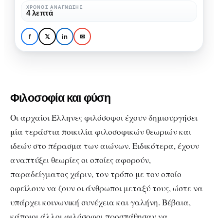
αρχαίοι
Φιλοσοφία και Φύση: 4
ΧΡΌΝΟΣ ΑΝΆΓΝΩΣΗΣ
4 λεπτά
Έλληνες
αρχαίοι Έλληνες
φιλόσοφοι
φιλόσοφοι και οι
f
𝕏
in
✉
και
αντιλήψεις τους για την
οι
φύση
αντιλήψεις
τους
Φιλοσοφία και φύση
για
την
Οι αρχαίοι Έλληνες φιλόσοφοι έχουν δημιουργήσει
φύση
μία τεράστια ποικιλία φιλοσοφικών θεωριών και
ιδεών στο πέρασμα των αιώνων. Ειδικότερα, έχουν
αναπτύξει θεωρίες οι οποίες αφορούν,
παραδείγματος χάριν, τον τρόπο με τον οποίο
οφείλουν να ζουν οι άνθρωποι μεταξύ τους, ώστε να
υπάρχει κοινωνική συνέχεια και γαλήνη. Βέβαια,
κάποιοι άλλοι φιλόσοφοι προσπάθησαν να