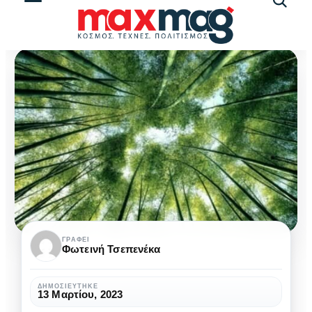
Αναζήτ
άρθρω
Φιλοσοφία
ΓΡΆΦΕΙ
Φωτεινή Τσεπενέκα
και
Φύση:
ΔΗΜΟΣΙΕΎΤΗΚΕ
13 Μαρτίου, 2023
4
ΙΣΤΟΡΊΑ
ΠΟΛΙΤΙΣΜΌΣ
ΦΙΛΟΣΟΦΊΑ