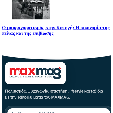
Ο μαυραγορατισμός στην Κατοχή: Η οικονομία της
πείνας και της επιβίωσης
Ο μαυραγορατισμός στην Κατοχή δεν υπήρξε απλώς μια παράνομη
οικονομική
Πολιτισμός, ψυχαγωγία, επιστήμη, lifestyle και ταξίδια
με την editorial ματιά του MAXMAG.
Αναζήτηση