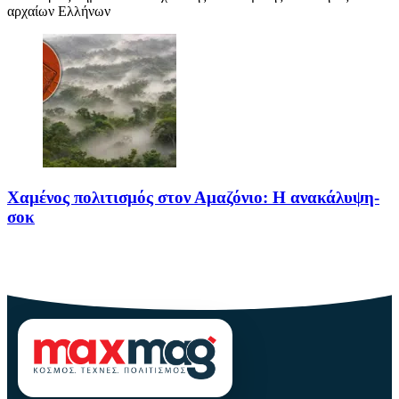
αρχαίων Ελλήνων
Χαμένος πολιτισμός στον Αμαζόνιο: Η ανακάλυψη-
σοκ
Για δεκαετίες, ο Αμαζόνιος θεωρούνταν μια σχεδόν παρθένα
ζούγκλα, ανέγγιχτη