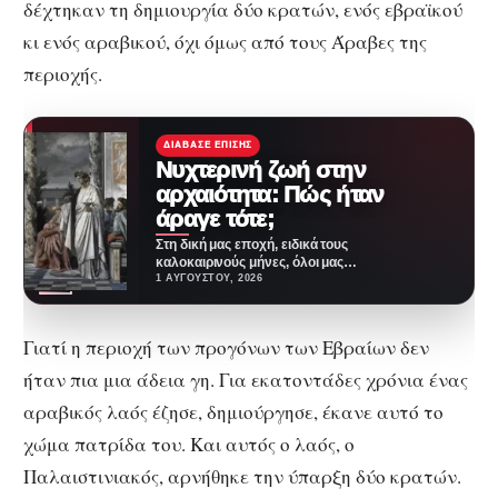
δέχτηκαν τη δημιουργία δύο κρατών, ενός εβραϊκού
κι ενός αραβικού, όχι όμως από τους Άραβες της
περιοχής.
ΔΙΆΒΑΣΕ ΕΠΊΣΗΣ
Νυχτερινή ζωή στην
αρχαιότητα: Πώς ήταν
άραγε τότε;
Στη δική μας εποχή, ειδικά τους
καλοκαιρινούς μήνες, όλοι μας
λίγο-πολύ βρίσκουμε ευκαιρίες
1 ΑΥΓΟΎΣΤΟΥ, 2026
να βγαίνουμε τα…
Γιατί η περιοχή των προγόνων των Εβραίων δεν
ήταν πια μια άδεια γη. Για εκατοντάδες χρόνια ένας
αραβικός λαός έζησε, δημιούργησε, έκανε αυτό το
χώμα πατρίδα του. Και αυτός ο λαός, ο
Παλαιστινιακός, αρνήθηκε την ύπαρξη δύο κρατών.