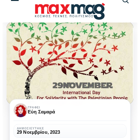
Αναζήτ
άρθρω
Παγκόσμια
ΓΡΆΦΕΙ
Εύη Σαμαρά
Ημέρα
Αλληλεγγύης
ΔΗΜΟΣΙΕΎΤΗΚΕ
29 Νοεμβρίου, 2023
προς
ΙΣΤΟΡΊΑ
ΚΟΙΝΩΝΊΑ
ΠΟΛΙΤΙΣΜΌΣ