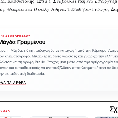
 Μ. Κασσωτάκης (Επιμ.).
Συμβουλευτική και Επαγγελμ
ς. Θεωρία και Πράξη.
Αθήνα: Τυπωθήτω- Γιώργος Δα
Ο/Η ΑΡΘΡΟΓΡΆΦΟΣ
Μάγδα Γραμμένου
ίμαι η Μάγδα, ειδική παιδαγωγός με καταγωγή από την Κέρκυρα. Λατρεύ
ον κινηματογράφο. Μιλάω τρεις ξένες γλώσσες και γνωρίζω την ελληνικ
λώσσα και τη γραφή Braille. Στόχος μου μέσα από την αρθρογραφία εί
ονείς και εκπαιδευτικούς να ανταπεξέλθουν αποτελεσματικότερα σε θ
ην εκπαιδευτική διαδικασία.
ΌΛΑ ΤΑ ΆΡΘΡΑ
Σχ
AXMAG