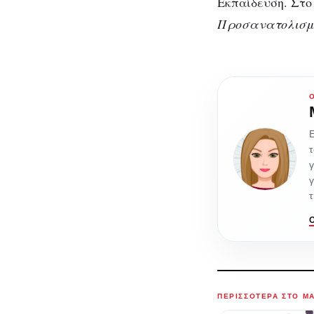
Εκπαίδευση. Στο
Προσανατολισμό
Ε
τ
γ
γ
τ
ΠΕΡΙΣΣΌΤΕΡΑ ΣΤΟ M