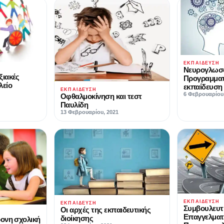
ΕΚΠΑΊΔΕΥΣΗ
Νευρογλωσ
ξιακές
Προγραμματ
λείο
εκπαίδευση
ΕΚΠΑΊΔΕΥΣΗ
6 Φεβρουαρίου
Οφθαλμοκίνηση και τεστ
Παυλίδη
13 Φεβρουαρίου, 2021
ΕΚΠΑΊΔΕΥΣΗ
ΕΚΠΑΊΔΕΥΣΗ
Συμβουλευτι
Οι αρχές της εκπαιδευτικής
Επαγγελματ
διοίκησης
ρονη σχολική