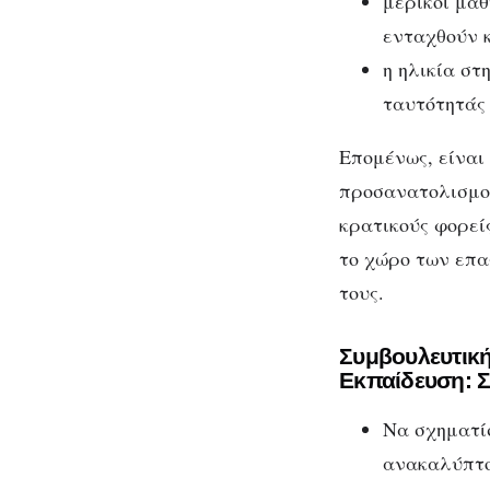
μερικοί μαθ
ενταχθούν 
η ηλικία στ
ταυτότητάς 
Δ
Επομένως, είναι
προσανατολισμού
κρατικούς φορεί
το χώρο των επα
τους.
Συμβουλευτική
Εκπαίδευση: Σ
Να σχηματίσ
ανακαλύπτον