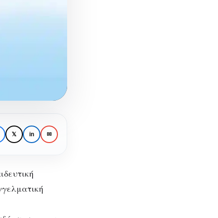
𝕏
in
✉
ιδευτική
αγγελματική