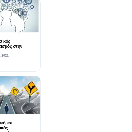
σικός
ισμός στην
, 2021
κή και
ικός