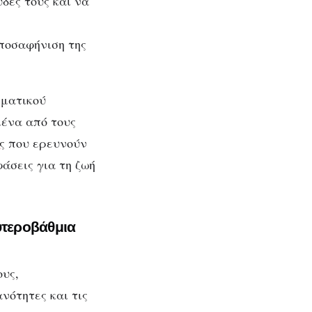
δές τους και να
αποσαφήνιση της
ση
λματικού
ένα από τους
ς
που ερευνούν
άσεις για τη ζωή
υτεροβάθμια
ους,
νότητες και τις