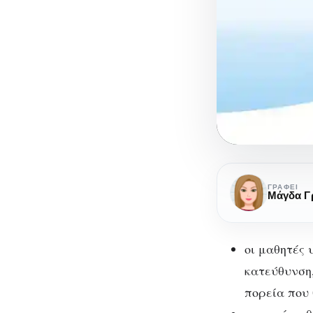
Συμβουλευτ
και
ΓΡΆΦΕΙ
Μάγδα Γ
Επαγγελματ
Προσανατο
στη
οι μαθητές 
Δευτεροβάθ
κατεύθυνση,
Εκπαίδευση
πορεία που