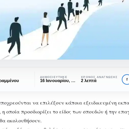
ική
ΔΗΜΟΣΙΕΎΤΗΚΕ
ΧΡΌΝΟΣ ΑΝΆΓΝΩΣΗΣ
f
ραμμένου
16 Ιανουαρίου, 2021
2 λεπτά
ικός
λισμός
υποχρεούνται να επιλέξουν κάποια εξειδικευμένη εκπα
μια
 η οποία προσδιορίζει το είδος των σπουδών ή την επ
 θα ακολουθήσουν.
ΕΚΠΑΊΔΕΥΣΗ
ΠΟΛΙΤΙΣΜΌΣ