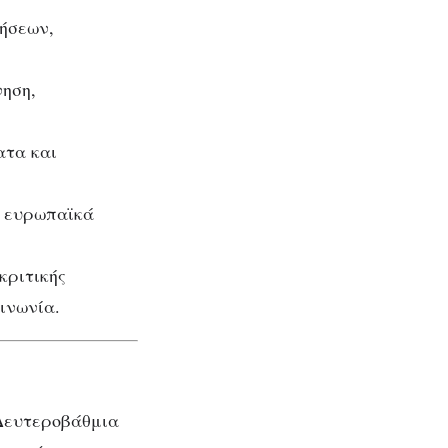
ρήσεων,
νηση,
ατα και
, ευρωπαϊκά
κριτικής
ινωνία.
 Δευτεροβάθμια