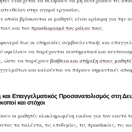
ητές ενδέχεται να θελήσουν να μη συνεχίσουν τις σπου
Συμβουλευτική και
κατευθείαν στην αγορά εργασίας.
Επαγγελματικός
ην οποία βρίσκονται οι μαθητές είναι κρίσιμη για την 
τους και τον
προσδιορισμό του ρόλου τους
.
Προσανατολισμός στη
ευτεροβάθμια Εκπαίδευ
 φανερό πως οι υπηρεσίες συμβουλευτικής και επαγγε
 οφείλουν να παρέχονται συστηματικά και συντονισμ
ς, ώστε να παρέχουν
βοήθεια και στήριξη στους μαθητέ
γγελμάτων και καλούνται να πάρουν σημαντικές αποφ
 και Επαγγελματικός Προσανατολισμός στη Δε
κοποί και στόχοι
ουν οι μαθητές ολοκληρωμένη εικόνα για τον εαυτό τ
τας τα ταλέντα, τις επιθυμίες, τις προσδοκίες, τις ικα