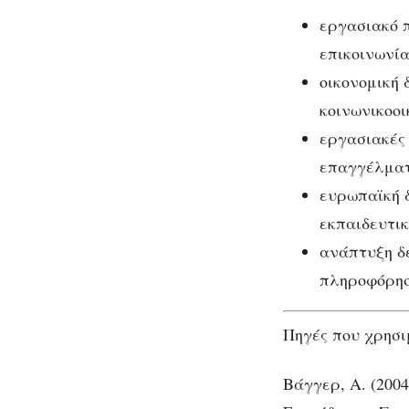
εργασιακό π
επικοινωνί
οικονομική 
κοινωνικοο
εργασιακές 
επαγγέλματ
ευρωπαϊκή δ
εκπαιδευτι
ανάπτυξη δε
πληροφόρηση
Πηγές που χρησι
Βάγγερ, Α. (200